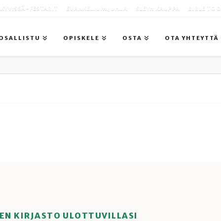
KYVISSÄ -FESTARIT
EVANKELIUMIJUHLA
SLEYN KAUPPA
BIBLE TO
OSALLISTU
OPISKELE
OSTA
OTA YHTEYTTÄ
EN KIRJASTO ULOTTUVILLASI