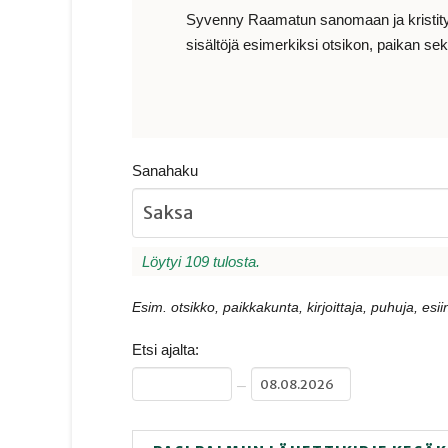
Syvenny Raamatun sanomaan ja kristityn e
sisältöjä esimerkiksi otsikon, paikan sekä
Sanahaku
Löytyi 109 tulosta.
Esim. otsikko, paikkakunta, kirjoittaja, puhuja, esiin
Etsi ajalta:
–