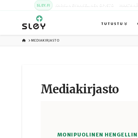
SLEY.FI
KARKUN EVANKELINEN OPISTO
MAATA NÄ
TUTUSTU
ETUSIVU
MEDIAKIRJASTO
Media­kirjasto
MONIPUOLINEN HENGELLIN