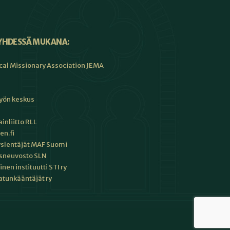
YHDESSÄ MUKANA:
cal Missionary Association JEMA
työn keskus
inliitto RLL
en.fi
slentäjät MAF Suomi
sneuvosto SLN
en instituutti STI ry
tunkääntäjät ry