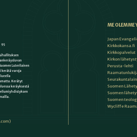
ME OLEMME 
Japan Evangeli
1 95
Kirkkokansa.fi
Kirkkopalvelut
ihallituksen
Kirkon lähetys
ankeräysluvan
Perusta-lehti
Suomen Luterilainen
i kerätä varoja
Raamatunlukija
lueella
Seurakuntalain
matta. Kerätyt
Suomen Lähety
uluessa keräyksestä
keliumiyhdistyksen
Suomen lähety
mailla.
Suomen teologin
Wycliffe Raama
i.com)