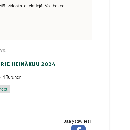
ä, videoita ja tekstejä. Voit hakea
ava
IRJE HEINÄKUU 2024
iiri Turunen
rjeet
Jaa ystävillesi:
Facebook