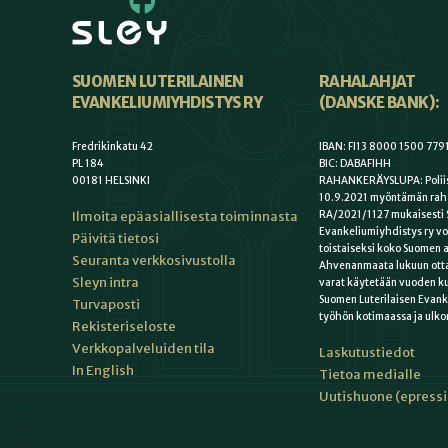
SUOMEN LUTERILAINEN
RAHALAHJAT
EVANKELIUMIYHDISTYS RY
(DANSKE BANK):
Fredrikinkatu 42
IBAN: FI13 8000 1500 779
PL 184
BIC: DABAFIHH
00181 HELSINKI
RAHANKERÄYSLUPA: Poliis
10.9.2021 myöntämän rah
Ilmoita epäasiallisesta toiminnasta
RA/2021/1127 mukaisesti 
Evankeliumiyhdistys ry vo
Päivitä tietosi
toistaiseksi koko Suomen a
Seuranta verkkosivustolla
Ahvenanmaata lukuun otta
Sleyn intra
varat käytetään vuoden k
Suomen Luterilaisen Evan
Turvaposti
työhön kotimaassa ja ulko
Rekisteriseloste
Verkkopalveluiden tila
Laskutustiedot
In English
Tietoa medialle
Uutishuone (epress