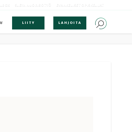
OLBOX
SLEYN NUORISOTYÖ
EVANKELISET OPISKELIJAT
LIITY
LAHJOITA