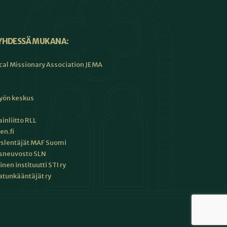
YHDESSÄ MUKANA:
cal Missionary Association JEMA
työn keskus
inliitto RLL
en.fi
slentäjät MAF Suomi
sneuvosto SLN
en instituutti STI ry
tunkääntäjät ry