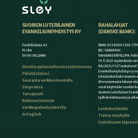
SUOMEN LUTERILAINEN
RAHALAHJAT
EVANKELIUMIYHDISTYS RY
(DANSKE BANK):
Fredrikinkatu 42
IBAN: FI13 8000 1500 779
PL 184
BIC: DABAFIHH
00181 HELSINKI
RAHANKERÄYSLUPA: Poliis
10.9.2021 myöntämän rah
Ilmoita epäasiallisesta toiminnasta
RA/2021/1127 mukaisesti 
Evankeliumiyhdistys ry vo
Päivitä tietosi
toistaiseksi koko Suomen a
Seuranta verkkosivustolla
Ahvenanmaata lukuun otta
Sleyn intra
varat käytetään vuoden k
Suomen Luterilaisen Evan
Turvaposti
työhön kotimaassa ja ulko
Rekisteriseloste
Verkkopalveluiden tila
Laskutustiedot
In English
Tietoa medialle
Uutishuone (epress