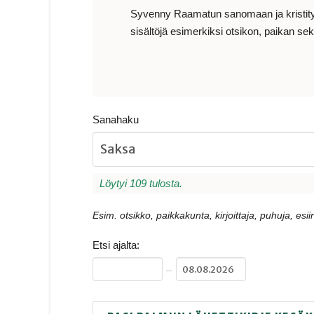
Syvenny Raamatun sanomaan ja kristityn e
sisältöjä esimerkiksi otsikon, paikan sekä
Sanahaku
Löytyi 109 tulosta.
Esim. otsikko, paikkakunta, kirjoittaja, puhuja, esiin
Etsi ajalta:
–