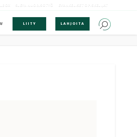
OLBOX
SLEYN NUORISOTYÖ
EVANKELISET OPISKELIJAT
LIITY
LAHJOITA