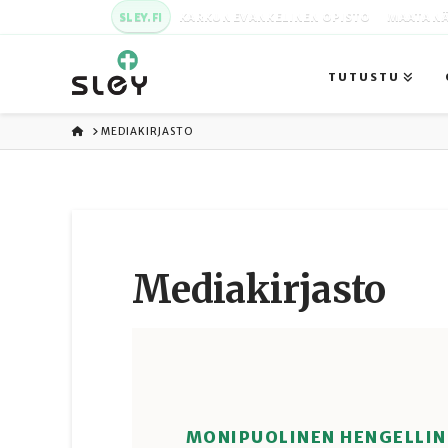
SLEY.FI
KARKUN EVANKELINEN OPISTO
MAATA NÄ
TUTUSTU
ETUSIVU
MEDIAKIRJASTO
Media­kirjasto
MONIPUOLINEN HENGELLIN