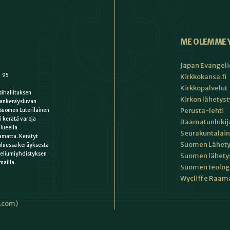
ME OLEMME 
Japan Evangeli
1 95
Kirkkokansa.fi
Kirkkopalvelut
ihallituksen
Kirkon lähetys
ankeräysluvan
Perusta-lehti
Suomen Luterilainen
i kerätä varoja
Raamatunlukija
lueella
Seurakuntalain
matta. Kerätyt
Suomen Lähety
uluessa keräyksestä
keliumiyhdistyksen
Suomen lähety
mailla.
Suomen teologin
Wycliffe Raama
i.com)