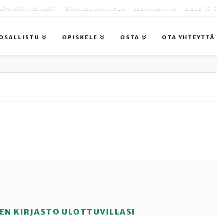
KYVISSÄ -FESTARIT
EVANKELIUMIJUHLA
SLEYN KAUPPA
BIBLE TO
OSALLISTU
OPISKELE
OSTA
OTA YHTEYTTÄ
EN KIRJASTO ULOTTUVILLASI