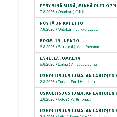
PYSY SINÄ SIINÄ, MINKÄ OLET OPP
7.8.2026 ⟩ Ohtakari ⟩ Oili Ijäs
PÖYTÄ ON KATETTU
7.8.2026 ⟩ Ohtakari ⟩ Jarkko Läspä
ROOM. 15 LUENTO
6.8.2026 ⟩ Seinäjoki ⟩ Matti Rusama
LÄHELLÄ JUMALAA
5.8.2026 ⟩ Laihia ⟩ Ari Juupaluoma
USKOLLISUUS JUMALAN LAHJOJEN 
2.8.2026 ⟩ Turku ⟩ Pauli Huhtinen
USKOLLISUUS JUMALAN LAHJOJEN 
2.8.2026 ⟩ Veteli ⟩ Pertti Torppa
USKOLLISUUS JUMALAN LAHJOJEN 
2.8.2026 ⟩ Lahti ⟩ Samu-Ville Vapaakoski