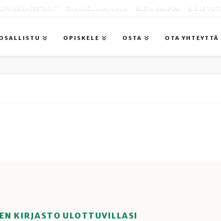
KYVISSÄ -FESTARIT
EVANKELIUMIJUHLA
SLEYN KAUPPA
BIBLE TO
OSALLISTU
OPISKELE
OSTA
OTA YHTEYTTÄ
EN KIRJASTO ULOTTUVILLASI