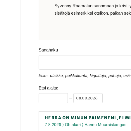
Syvenny Raamatun sanomaan ja kristityn e
sisältöjä esimerkiksi otsikon, paikan sekä
Sanahaku
Esim. otsikko, paikkakunta, kirjoittaja, puhuja, esiin
Etsi ajalta:
–
HERRA ON MINUN PAIMENENI, EI 
7.8.2026 ⟩ Ohtakari ⟩ Hannu Muuraiskangas