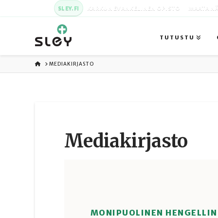
SLEY.FI
KARKUN EVANKELINEN OPISTO
MAATA NÄ
TUTUSTU
ETUSIVU
MEDIAKIRJASTO
Media­kirjasto
MONIPUOLINEN HENGELLIN