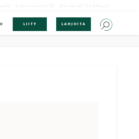
OLBOX
SLEYN NUORISOTYÖ
EVANKELISET OPISKELIJAT
LIITY
LAHJOITA