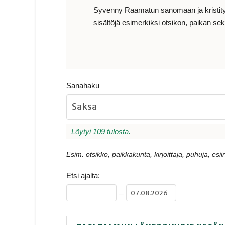
Syvenny Raamatun sanomaan ja kristityn e
sisältöjä esimerkiksi otsikon, paikan sekä
Sanahaku
Löytyi 109 tulosta.
Esim. otsikko, paikkakunta, kirjoittaja, puhuja, esiin
Etsi ajalta:
–