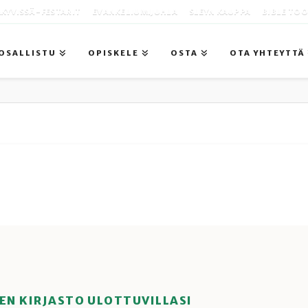
KYVISSÄ -FESTARIT
EVANKELIUMIJUHLA
SLEYN KAUPPA
BIBLE TO
OSALLISTU
OPISKELE
OSTA
OTA YHTEYTTÄ
EN KIRJASTO ULOTTUVILLASI