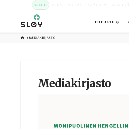
SLEY.FI
KARKUN EVANKELINEN OPISTO
MAATA NÄ
TUTUSTU
ETUSIVU
MEDIAKIRJASTO
Media­kirjasto
MONIPUOLINEN HENGELLIN