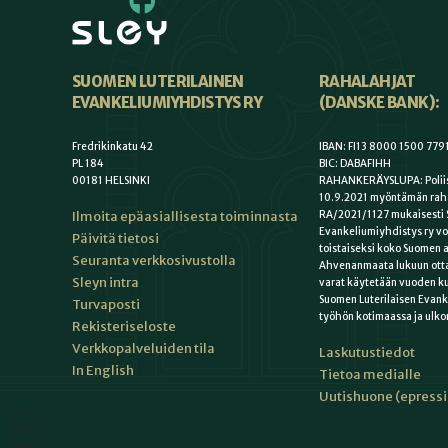
SUOMEN LUTERILAINEN
RAHALAHJAT
EVANKELIUMIYHDISTYS RY
(DANSKE BANK):
Fredrikinkatu 42
IBAN: FI13 8000 1500 779
PL 184
BIC: DABAFIHH
00181 HELSINKI
RAHANKERÄYSLUPA: Poliis
10.9.2021 myöntämän rah
Ilmoita epäasiallisesta toiminnasta
RA/2021/1127 mukaisesti 
Evankeliumiyhdistys ry vo
Päivitä tietosi
toistaiseksi koko Suomen a
Seuranta verkkosivustolla
Ahvenanmaata lukuun otta
Sleyn intra
varat käytetään vuoden k
Suomen Luterilaisen Evan
Turvaposti
työhön kotimaassa ja ulko
Rekisteriseloste
Verkkopalveluiden tila
Laskutustiedot
In English
Tietoa medialle
Uutishuone (epress