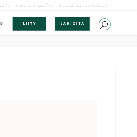
OLBOX
SLEYN NUORISOTYÖ
EVANKELISET OPISKELIJAT
LIITY
LAHJOITA