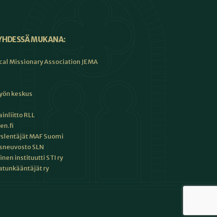
YHDESSÄ MUKANA:
cal Missionary Association JEMA
työn keskus
inliitto RLL
en.fi
slentäjät MAF Suomi
sneuvosto SLN
en instituutti STI ry
tunkääntäjät ry