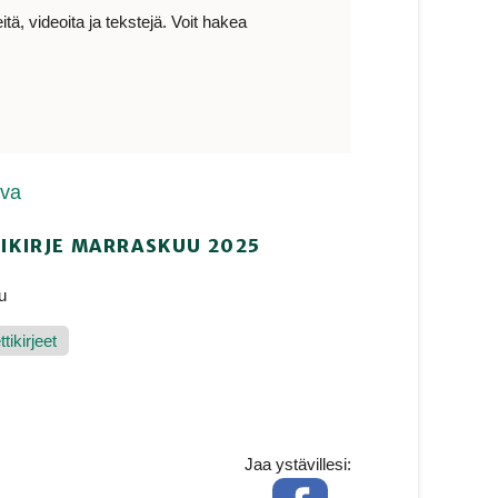
ä, videoita ja tekstejä. Voit hakea
ava
IKIRJE MARRASKUU 2025
u
tikirjeet
Jaa ystävillesi:
Facebook