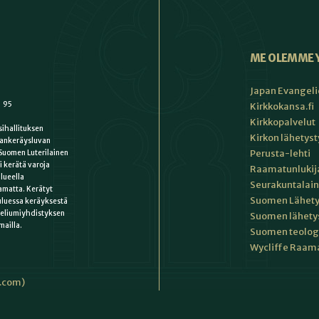
ME OLEMME 
Japan Evangeli
1 95
Kirkkokansa.fi
Kirkkopalvelut
ihallituksen
Kirkon lähetys
ankeräysluvan
Perusta-lehti
Suomen Luterilainen
i kerätä varoja
Raamatunlukija
lueella
Seurakuntalain
matta. Kerätyt
Suomen Lähety
uluessa keräyksestä
keliumiyhdistyksen
Suomen lähety
mailla.
Suomen teologin
Wycliffe Raama
i.com)