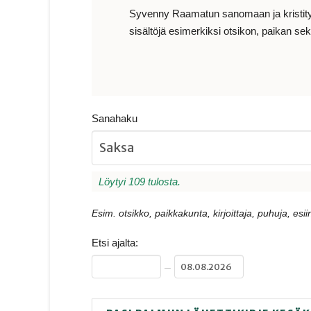
Syvenny Raamatun sanomaan ja kristityn e
sisältöjä esimerkiksi otsikon, paikan sekä
Sanahaku
Löytyi 109 tulosta.
Esim. otsikko, paikkakunta, kirjoittaja, puhuja, esiin
Etsi ajalta:
–