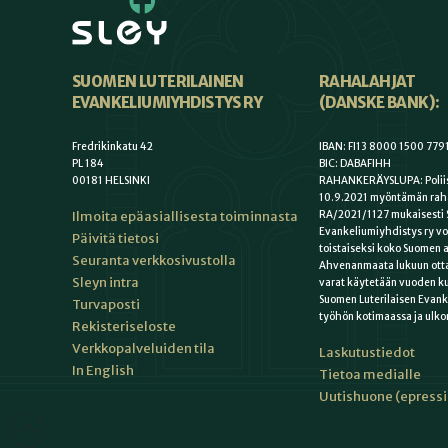
SUOMEN LUTERILAINEN
RAHALAHJAT
EVANKELIUMIYHDISTYS RY
(DANSKE BANK):
Fredrikinkatu 42
IBAN: FI13 8000 1500 779
PL 184
BIC: DABAFIHH
00181 HELSINKI
RAHANKERÄYSLUPA: Poliis
10.9.2021 myöntämän rah
Ilmoita epäasiallisesta toiminnasta
RA/2021/1127 mukaisesti 
Evankeliumiyhdistys ry vo
Päivitä tietosi
toistaiseksi koko Suomen a
Seuranta verkkosivustolla
Ahvenanmaata lukuun otta
Sleyn intra
varat käytetään vuoden k
Suomen Luterilaisen Evan
Turvaposti
työhön kotimaassa ja ulko
Rekisteriseloste
Verkkopalveluiden tila
Laskutustiedot
In English
Tietoa medialle
Uutishuone (epress