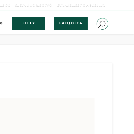
OLBOX
SLEYN NUORISOTYÖ
EVANKELISET OPISKELIJAT
LIITY
LAHJOITA