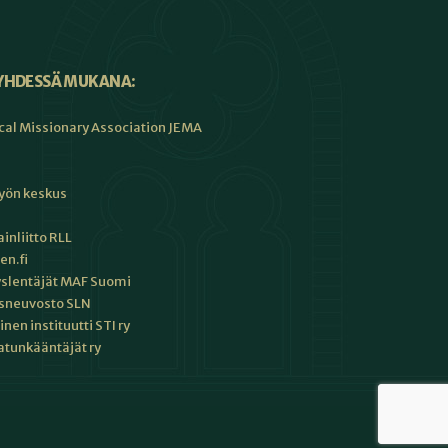
YHDESSÄ MUKANA:
cal Missionary Association JEMA
työn keskus
inliitto RLL
en.fi
slentäjät MAF Suomi
sneuvosto SLN
en instituutti STI ry
tunkääntäjät ry