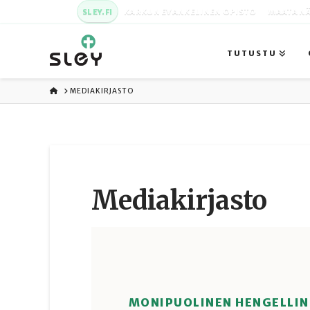
SLEY.FI
KARKUN EVANKELINEN OPISTO
MAATA NÄ
TUTUSTU
ETUSIVU
MEDIAKIRJASTO
Media­kirjasto
MONIPUOLINEN HENGELLIN