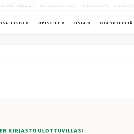
KYVISSÄ -FESTARIT
EVANKELIUMIJUHLA
SLEYN KAUPPA
BIBLE TO
OSALLISTU
OPISKELE
OSTA
OTA YHTEYTTÄ
EN KIRJASTO ULOTTUVILLASI