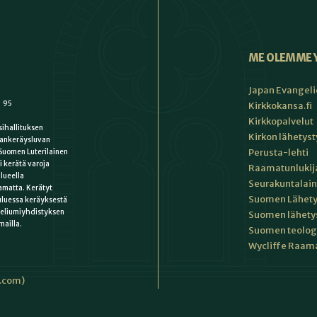
ME OLEMME 
Japan Evangeli
1 95
Kirkkokansa.fi
Kirkkopalvelut
ihallituksen
Kirkon lähetys
ankeräysluvan
Perusta-lehti
Suomen Luterilainen
i kerätä varoja
Raamatunlukija
lueella
Seurakuntalain
matta. Kerätyt
Suomen Lähety
uluessa keräyksestä
keliumiyhdistyksen
Suomen lähety
mailla.
Suomen teologin
Wycliffe Raama
i.com)