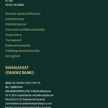
PL 184
00181 HELSINKI
Ilmoita epäasiallisesta
toiminnasta
Päivitä tietosi
Seuranta verkkosivustolla
Sleyn intra
Turvaposti
Rekisteriseloste
Verkkopalveluiden tila
In English
RAHALAHJAT
(DANSKE BANK):
IBAN: FI13 8000 1500 7791 95
BIC: DABAFIHH
RAHANKERÄYSLUPA: Poliisihallituksen
10.9.2021 myöntämän rahankeräysluvan
RA/2021/1127 mukaisesti Suomen
Luterilainen Evankeliumiyhdistys ry voi
kerätä varoja toistaiseksi koko Suomen