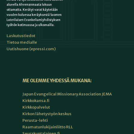
alueella Ahvenanmaata lukuun
ottamatta. Kerätyt varat käytetään
vuoden kuluessa keräyksestä Suomen
Luterilaisen Evankeliumiyhdistyksen
työhön kotimaassa ja ulkomailla.
Laskutustiedot
Tietoa medialle
Uutishuone (epressi.com)
ME OLEMME YHDESSÄ MUKANA:
Japan Evangelical Missionary Association JEMA
Kirkkokansa.fi
Kirkkopalvelut
Kirkon lähetystyön keskus
Perusta-lehti
Raamatunlukijainliitto RLL
Seurakuntalainen.fi