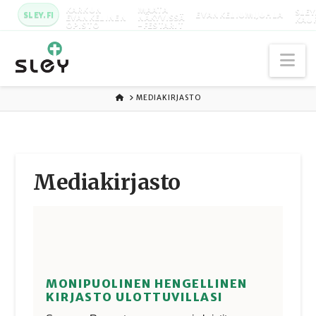
KARKUN
MAATA
SLEY
SLEY.FI
EVANKELIUMIJUHLA
EVANKELINEN
NÄKYVISSÄ
KAU
OPISTO
-FESTARIT
Na
ETUSIVU
MEDIAKIRJASTO
Media­kirjasto
MONIPUOLINEN HENGELLINEN
KIRJASTO ULOTTUVILLASI