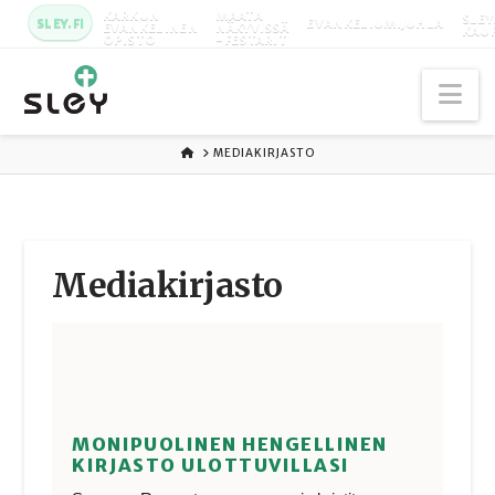
KARKUN
MAATA
SLEY
SLEY.FI
EVANKELIUMIJUHLA
EVANKELINEN
NÄKYVISSÄ
KAU
OPISTO
-FESTARIT
Na
ETUSIVU
MEDIAKIRJASTO
Media­kirjasto
MONIPUOLINEN HENGELLINEN
KIRJASTO ULOTTUVILLASI