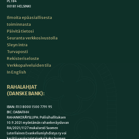
PL 184
00181 HELSINKI
Ilmoita epäasiallisesta
toiminnasta
Päivitä tietosi
Seuranta verkkosivustolla
Sleyn intra
Turvaposti
Rekisteriseloste
Verkkopalveluiden tila
In English
RAHALAHJAT
(DANSKE BANK):
IBAN: FI13 8000 1500 7791 95
BIC: DABAFIHH
RAHANKERÄYSLUPA: Poliisihallituksen
10.9.2021 myöntämän rahankeräysluvan
RA/2021/1127 mukaisesti Suomen
Luterilainen Evankeliumiyhdistys ry voi
kerätä varoja toistaiseksi koko Suomen