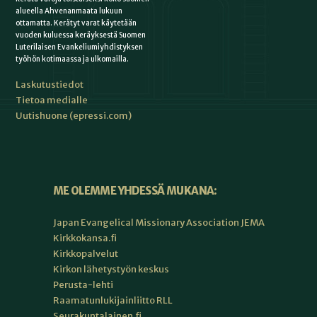
alueella Ahvenanmaata lukuun
ottamatta. Kerätyt varat käytetään
vuoden kuluessa keräyksestä Suomen
Luterilaisen Evankeliumiyhdistyksen
työhön kotimaassa ja ulkomailla.
Laskutustiedot
Tietoa medialle
Uutishuone (epressi.com)
ME OLEMME YHDESSÄ MUKANA:
Japan Evangelical Missionary Association JEMA
Kirkkokansa.fi
Kirkkopalvelut
Kirkon lähetystyön keskus
Perusta-lehti
Raamatunlukijainliitto RLL
Seurakuntalainen.fi