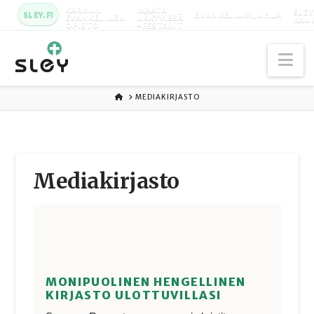
KARKUN
MAATA
SLEY
SLEY.FI
EVANKELIUMIJUHLA
EVANKELINEN
NÄKYVISSÄ
KAU
OPISTO
-FESTARIT
Na
ETUSIVU
MEDIAKIRJASTO
Media­kirjasto
MONIPUOLINEN HENGELLINEN
KIRJASTO ULOTTUVILLASI