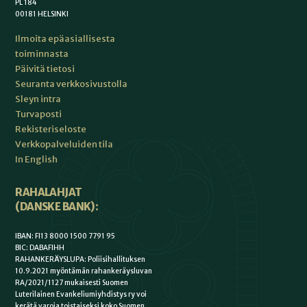
PL 184
00181 HELSINKI
Ilmoita epäasiallisesta
toiminnasta
Päivitä tietosi
Seuranta verkkosivustolla
Sleyn intra
Turvaposti
Rekisteriseloste
Verkkopalveluiden tila
In English
RAHALAHJAT
(DANSKE BANK):
IBAN: FI13 8000 1500 7791 95
BIC: DABAFIHH
RAHANKERÄYSLUPA: Poliisihallituksen
10.9.2021 myöntämän rahankeräysluvan
RA/2021/1127 mukaisesti Suomen
Luterilainen Evankeliumiyhdistys ry voi
kerätä varoja toistaiseksi koko Suomen