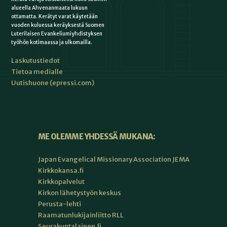
alueella Ahvenanmaata lukuun
ottamatta. Kerätyt varat käytetään
vuoden kuluessa keräyksestä Suomen
Luterilaisen Evankeliumiyhdistyksen
työhön kotimaassa ja ulkomailla.
Laskutustiedot
Tietoa medialle
Uutishuone (epressi.com)
ME OLEMME YHDESSÄ MUKANA:
Japan Evangelical Missionary Association JEMA
Kirkkokansa.fi
Kirkkopalvelut
Kirkon lähetystyön keskus
Perusta-lehti
Raamatunlukijainliitto RLL
Seurakuntalainen.fi