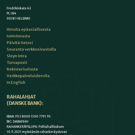
Fredrikinkatu 42
PL 184
00181 HELSINKI
Ilmoita epäasiallisesta
toiminnasta
Päivitä tietosi
Seuranta verkkosivustolla
Sleyn intra
Turvaposti
Rekisteriseloste
Verkkopalveluiden tila
In English
RAHALAHJAT
(DANSKE BANK):
IBAN: FI13 8000 1500 7791 95
BIC: DABAFIHH
RAHANKERÄYSLUPA: Poliisihallituksen
10.9.2021 myöntämän rahankeräysluvan