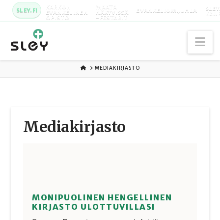
KARKUN
MAATA
SLEY
SLEY.FI
EVANKELIUMIJUHLA
EVANKELINEN
NÄKYVISSÄ
KAU
OPISTO
-FESTARIT
Na
ETUSIVU
MEDIAKIRJASTO
Media­kirjasto
MONIPUOLINEN HENGELLINEN
KIRJASTO ULOTTUVILLASI