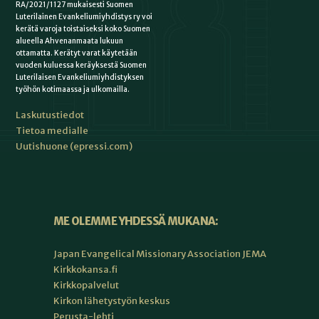
RA/2021/1127 mukaisesti Suomen
Luterilainen Evankeliumiyhdistys ry voi
kerätä varoja toistaiseksi koko Suomen
alueella Ahvenanmaata lukuun
ottamatta. Kerätyt varat käytetään
vuoden kuluessa keräyksestä Suomen
Luterilaisen Evankeliumiyhdistyksen
työhön kotimaassa ja ulkomailla.
Laskutustiedot
Tietoa medialle
Uutishuone (epressi.com)
ME OLEMME YHDESSÄ MUKANA:
Japan Evangelical Missionary Association JEMA
Kirkkokansa.fi
Kirkkopalvelut
Kirkon lähetystyön keskus
Perusta-lehti