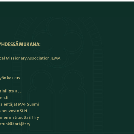
YHDESSÄ MUKANA:
cal Missionary Association JEMA
työn keskus
inliitto RLL
en.fi
slentäjät MAF Suomi
sneuvosto SLN
en instituutti STI ry
tunkääntäjät ry