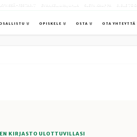
KYVISSÄ -FESTARIT
EVANKELIUMIJUHLA
SLEYN KAUPPA
BIBLE TO
OSALLISTU
OPISKELE
OSTA
OTA YHTEYTTÄ
EN KIRJASTO ULOTTUVILLASI