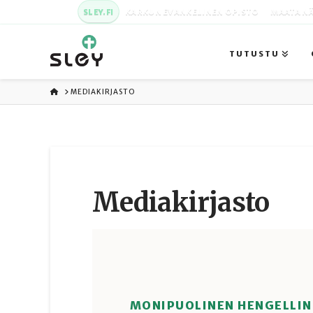
SLEY.FI
KARKUN EVANKELINEN OPISTO
MAATA NÄ
TUTUSTU
ETUSIVU
MEDIAKIRJASTO
Media­kirjasto
MONIPUOLINEN HENGELLIN