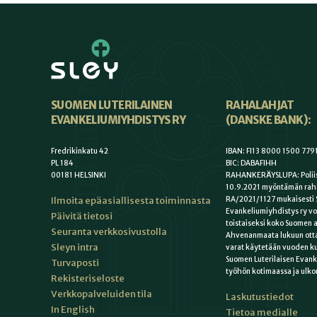
SUOMEN LUTERILAINEN
RAHALAHJAT
EVANKELIUMIYHDISTYS RY
(DANSKE BANK):
Fredrikinkatu 42
IBAN: FI13 8000 1500 779
PL 184
BIC: DABAFIHH
00181 HELSINKI
RAHANKERÄYSLUPA: Poliis
10.9.2021 myöntämän rah
Ilmoita epäasiallisesta toiminnasta
RA/2021/1127 mukaisesti 
Evankeliumiyhdistys ry vo
Päivitä tietosi
toistaiseksi koko Suomen a
Seuranta verkkosivustolla
Ahvenanmaata lukuun otta
Sleyn intra
varat käytetään vuoden k
Suomen Luterilaisen Evan
Turvaposti
työhön kotimaassa ja ulko
Rekisteriseloste
Verkkopalveluiden tila
Laskutustiedot
In English
Tietoa medialle