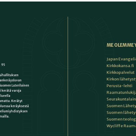
ME OLEMME 
Japan Evangeli
1 95
Kirkkokansa.fi
Kirkkopalvelut
ihallituksen
Kirkon lähetys
ankeräysluvan
Perusta-lehti
Suomen Luterilainen
i kerätä varoja
Raamatunlukija
lueella
Seurakuntalain
matta. Kerätyt
Suomen Lähety
uluessa keräyksestä
keliumiyhdistyksen
Suomen lähety
mailla.
Suomen teologin
Wycliffe Raama