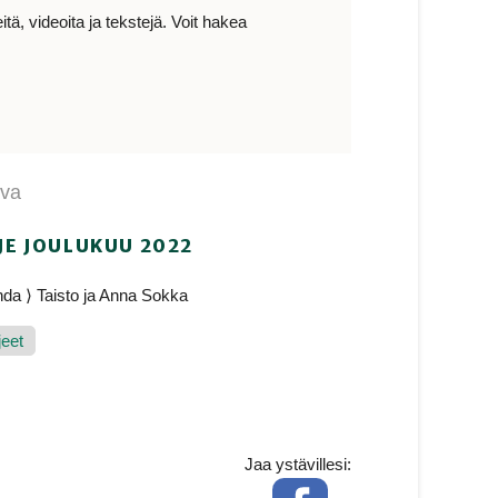
ä, videoita ja tekstejä. Voit hakea
ava
JE JOULUKUU 2022
da ⟩ Taisto ja Anna Sokka
jeet
Jaa ystävillesi:
Facebook