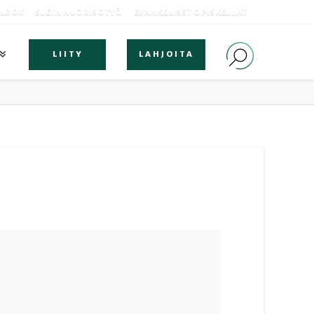
OLBOX
SLEYN NUORISOTYÖ
EVANKELISET OPISKELIJAT
LIITY
LAHJOITA