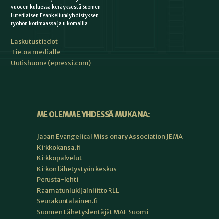
vuoden kuluessa keräyksestä Suomen
Luterilaisen Evankeliumiyhdistyksen
työhön kotimaassa ja ulkomailla.
Laskutustiedot
Tietoa medialle
Uutishuone (epressi.com)
ME OLEMME YHDESSÄ MUKANA:
Japan Evangelical Missionary Association JEMA
Kirkkokansa.fi
Kirkkopalvelut
Kirkon lähetystyön keskus
Perusta-lehti
Raamatunlukijainliitto RLL
Seurakuntalainen.fi
Suomen Lähetyslentäjät MAF Suomi