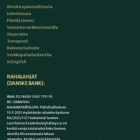
Ilmoita epäasiallisesta
toiminnasta
Päivitä tietosi
Seuranta verkkosivustolla
Sleyn intra
Turvaposti
Rekisteriseloste
Verkkopalveluiden tila
In English
RAHALAHJAT
(DANSKE BANK):
IBAN: FI13 8000 1500 7791 95
BIC: DABAFIHH
RAHANKERÄYSLUPA: Poliisihallituksen
10.9.2021 myöntämän rahankeräysluvan
RA/2021/1127 mukaisesti Suomen
Luterilainen Evankeliumiyhdistys ry voi
kerätä varoja toistaiseksi koko Suomen
alueella Ahvenanmaata lukuun
ottamatta. Kerätyt varat käytetään