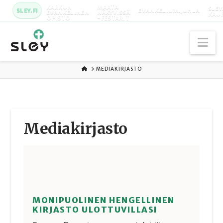
KARKUN
MAATA
SLEY
SLEY.FI
EVANKELIUMIJUHLA
EVANKELINEN
NÄKYVISSÄ
KAU
OPISTO
-FESTARIT
Na
ETUSIVU
MEDIAKIRJASTO
Media­kirjasto
MONIPUOLINEN HENGELLINEN
KIRJASTO ULOTTUVILLASI