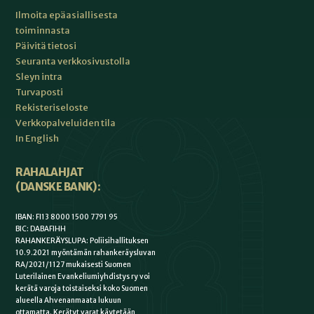
Ilmoita epäasiallisesta
toiminnasta
Päivitä tietosi
Seuranta verkkosivustolla
Sleyn intra
Turvaposti
Rekisteriseloste
Verkkopalveluiden tila
In English
RAHALAHJAT
(DANSKE BANK):
IBAN: FI13 8000 1500 7791 95
BIC: DABAFIHH
RAHANKERÄYSLUPA: Poliisihallituksen
10.9.2021 myöntämän rahankeräysluvan
RA/2021/1127 mukaisesti Suomen
Luterilainen Evankeliumiyhdistys ry voi
kerätä varoja toistaiseksi koko Suomen
alueella Ahvenanmaata lukuun
ottamatta. Kerätyt varat käytetään