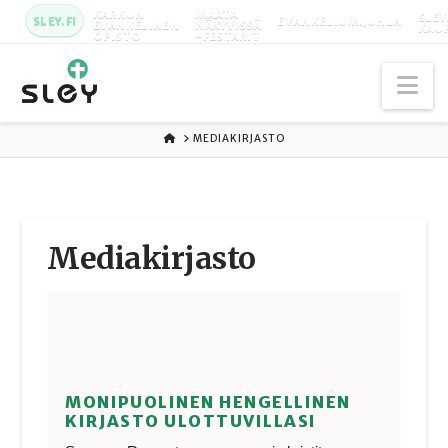
KARKUN
MAATA
SLEY
SLEY.FI
EVANKELIUMIJUHLA
EVANKELINEN
NÄKYVISSÄ
KAU
OPISTO
-FESTARIT
Na
ETUSIVU
MEDIAKIRJASTO
Media­kirjasto
MONIPUOLINEN HENGELLINEN
KIRJASTO ULOTTUVILLASI