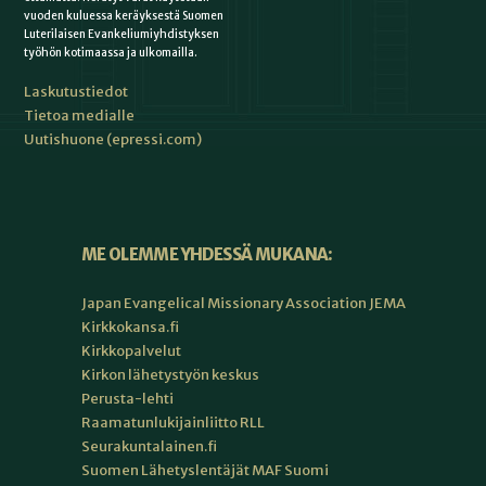
vuoden kuluessa keräyksestä Suomen
Luterilaisen Evankeliumiyhdistyksen
työhön kotimaassa ja ulkomailla.
Laskutustiedot
Tietoa medialle
Uutishuone (epressi.com)
ME OLEMME YHDESSÄ MUKANA:
Japan Evangelical Missionary Association JEMA
Kirkkokansa.fi
Kirkkopalvelut
Kirkon lähetystyön keskus
Perusta-lehti
Raamatunlukijainliitto RLL
Seurakuntalainen.fi
Suomen Lähetyslentäjät MAF Suomi