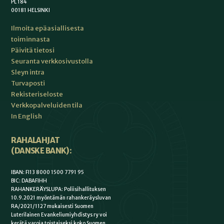
PL 184
00181 HELSINKI
Ilmoita epäasiallisesta
toiminnasta
Päivitä tietosi
Seuranta verkkosivustolla
Sleyn intra
Turvaposti
Rekisteriseloste
Verkkopalveluiden tila
In English
RAHALAHJAT
(DANSKE BANK):
IBAN: FI13 8000 1500 7791 95
BIC: DABAFIHH
RAHANKERÄYSLUPA: Poliisihallituksen
10.9.2021 myöntämän rahankeräysluvan
RA/2021/1127 mukaisesti Suomen
Luterilainen Evankeliumiyhdistys ry voi
kerätä varoja toistaiseksi koko Suomen