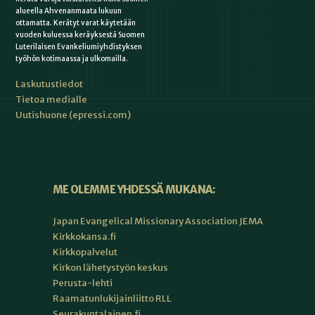
alueella Ahvenanmaata lukuun
ottamatta. Kerätyt varat käytetään
vuoden kuluessa keräyksestä Suomen
Luterilaisen Evankeliumiyhdistyksen
työhön kotimaassa ja ulkomailla.
Laskutustiedot
Tietoa medialle
Uutishuone (epressi.com)
ME OLEMME YHDESSÄ MUKANA:
Japan Evangelical Missionary Association JEMA
Kirkkokansa.fi
Kirkkopalvelut
Kirkon lähetystyön keskus
Perusta-lehti
Raamatunlukijainliitto RLL
Seurakuntalainen.fi