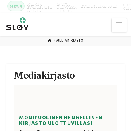
KARKUN
MAATA
SLEY
SLEY.FI
EVANKELIUMIJUHLA
EVANKELINEN
NÄKYVISSÄ
KAU
OPISTO
-FESTARIT
Na
ETUSIVU
MEDIAKIRJASTO
Media­kirjasto
MONIPUOLINEN HENGELLINEN
KIRJASTO ULOTTUVILLASI