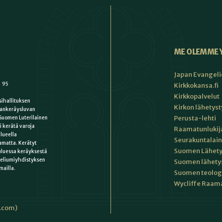
ME OLEMME 
Japan Evangeli
1 95
Kirkkokansa.fi
Kirkkopalvelut
ihallituksen
Kirkon lähetys
ankeräysluvan
Perusta-lehti
Suomen Luterilainen
i kerätä varoja
Raamatunlukija
lueella
Seurakuntalain
matta. Kerätyt
Suomen Lähety
uluessa keräyksestä
keliumiyhdistyksen
Suomen lähety
mailla.
Suomen teologin
Wycliffe Raama
i.com)