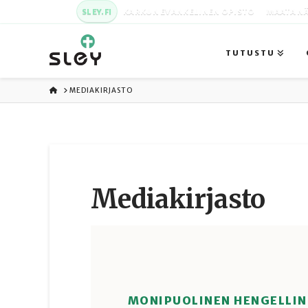
SLEY.FI
KARKUN EVANKELINEN OPISTO
MAATA NÄ
TUTUSTU
ETUSIVU
MEDIAKIRJASTO
Media­kirjasto
MONIPUOLINEN HENGELLIN