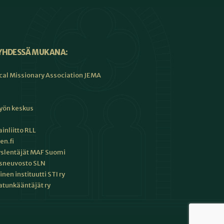
YHDESSÄ MUKANA:
cal Missionary Association JEMA
työn keskus
inliitto RLL
en.fi
slentäjät MAF Suomi
sneuvosto SLN
en instituutti STI ry
tunkääntäjät ry