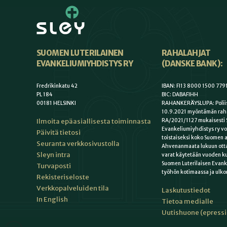
SUOMEN LUTERILAINEN
RAHALAHJAT
EVANKELIUMIYHDISTYS RY
(DANSKE BANK):
Fredrikinkatu 42
IBAN: FI13 8000 1500 779
PL 184
BIC: DABAFIHH
00181 HELSINKI
RAHANKERÄYSLUPA: Poliis
10.9.2021 myöntämän rah
Ilmoita epäasiallisesta toiminnasta
RA/2021/1127 mukaisesti 
Evankeliumiyhdistys ry vo
Päivitä tietosi
toistaiseksi koko Suomen a
Seuranta verkkosivustolla
Ahvenanmaata lukuun otta
Sleyn intra
varat käytetään vuoden k
Suomen Luterilaisen Evan
Turvaposti
työhön kotimaassa ja ulko
Rekisteriseloste
Verkkopalveluiden tila
Laskutustiedot
In English
Tietoa medialle
Uutishuone (epress