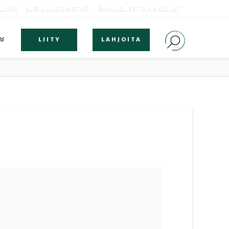
OLBOX
SLEYN NUORISOTYÖ
EVANKELISET OPISKELIJAT
LIITY
LAHJOITA