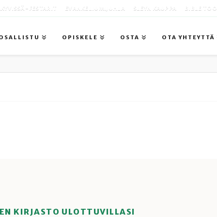
KYVISSÄ -FESTARIT
EVANKELIUMIJUHLA
SLEYN KAUPPA
BIBLE TO
OSALLISTU
OPISKELE
OSTA
OTA YHTEYTTÄ
EN KIRJASTO ULOTTUVILLASI