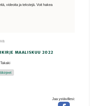
ä, videoita ja tekstejä. Voit hakea
ava
IKIRJE MAALISKUU 2022
 Takaki
ikirjeet
Jaa ystävillesi:
Facebook