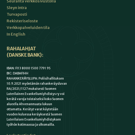
Seuranta verkkosivustolla
Sleyn intra
Turvaposti
Rekisteriseloste
Verkkopalveluiden tila
In English
RAHALAHJAT
(DANSKE BANK):
IBAN: FI13 8000 1500 7791 95
BIC: DABAFIHH
RAHANKERÄYSLUPA: Poliisihallituksen
10.9.2021 myöntämän rahankeräysluvan
RA/2021/1127 mukaisesti Suomen
Luterilainen Evankeliumiyhdistys ry voi
kerätä varoja toistaiseksi koko Suomen
alueella Ahvenanmaata lukuun
ottamatta. Kerätyt varat käytetään
vuoden kuluessa keräyksestä Suomen
Luterilaisen Evankeliumiyhdistyksen
työhön kotimaassa ja ulkomailla.