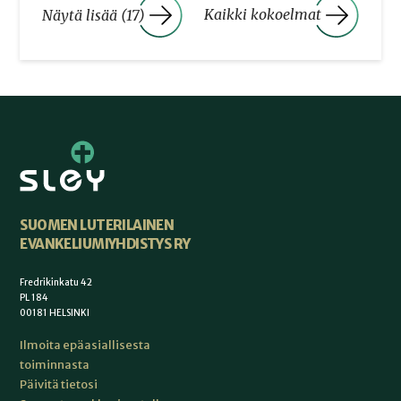
Kaikki kokoelmat
Näytä lisää (17)
SUOMEN LUTERILAINEN
EVANKELIUMIYHDISTYS RY
Fredrikinkatu 42
PL 184
00181 HELSINKI
Ilmoita epäasiallisesta
toiminnasta
Päivitä tietosi