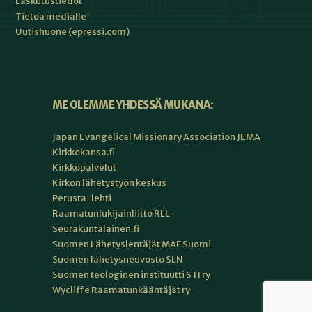
Laskutustiedot
Tietoa medialle
Uutishuone (epressi.com)
ME OLEMME YHDESSÄ MUKANA:
Japan Evangelical Missionary Association JEMA
Kirkkokansa.fi
Kirkkopalvelut
Kirkon lähetystyön keskus
Perusta-lehti
Raamatunlukijainliitto RLL
Seurakuntalainen.fi
Suomen Lähetyslentäjät MAF Suomi
Suomen lähetysneuvosto SLN
Suomen teologinen instituutti STI ry
Wycliffe Raamatunkääntäjät ry