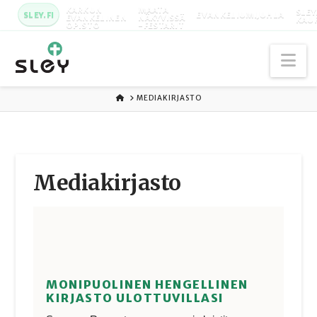
KARKUN
MAATA
SLEY
SLEY.FI
EVANKELIUMIJUHLA
EVANKELINEN
NÄKYVISSÄ
KAU
OPISTO
-FESTARIT
Na
ETUSIVU
MEDIAKIRJASTO
Media­kirjasto
MONIPUOLINEN HENGELLINEN
KIRJASTO ULOTTUVILLASI