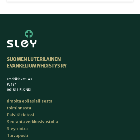
SUOMEN LUTERILAINEN
EVANKELIUMIYHDISTYS RY
Fredrikinkatu 42
PL 184
00181 HELSINKI
Ilmoita epäasiallisesta
toiminnasta
Päivitä tietosi
Seuranta verkkosivustolla
Sleyn intra
Turvaposti