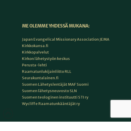
ME OLEMME YHDESSÄ MUKANA:
Japan Evangelical Missionary Association JEMA
Kirkkokansa.fi
Kirkkopalvelut
Kirkon lähetystyön keskus
Perusta-lehti
Raamatunlukijainliitto RLL
Seurakuntalainen.fi
Suomen Lähetyslentäjät MAF Suomi
Suomen lähetysneuvosto SLN
Suomen teologinen instituutti STI ry
Wycliffe Raamatunkääntäjät ry