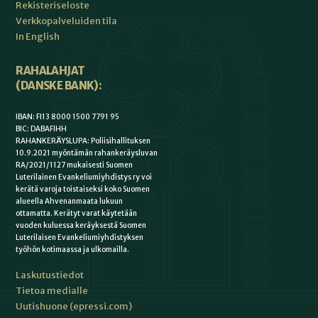
Rekisteriseloste
Verkkopalveluiden tila
In English
RAHALAHJAT
(DANSKE BANK):
IBAN: FI13 8000 1500 7791 95
BIC: DABAFIHH
RAHANKERÄYSLUPA: Poliisihallituksen
10.9.2021 myöntämän rahankeräysluvan
RA/2021/1127 mukaisesti Suomen
Luterilainen Evankeliumiyhdistys ry voi
kerätä varoja toistaiseksi koko Suomen
alueella Ahvenanmaata lukuun
ottamatta. Kerätyt varat käytetään
vuoden kuluessa keräyksestä Suomen
Luterilaisen Evankeliumiyhdistyksen
työhön kotimaassa ja ulkomailla.
Laskutustiedot
Tietoa medialle
Uutishuone (epressi.com)