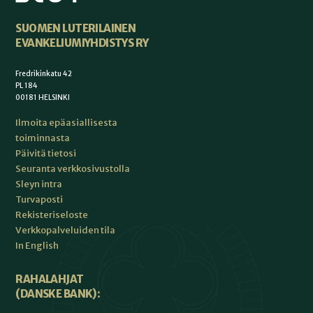
SUOMEN LUTERILAINEN
EVANKELIUMIYHDISTYS RY
Fredrikinkatu 42
PL 184
00181 HELSINKI
Ilmoita epäasiallisesta
toiminnasta
Päivitä tietosi
Seuranta verkkosivustolla
Sleyn intra
Turvaposti
Rekisteriseloste
Verkkopalveluiden tila
In English
RAHALAHJAT
(DANSKE BANK):