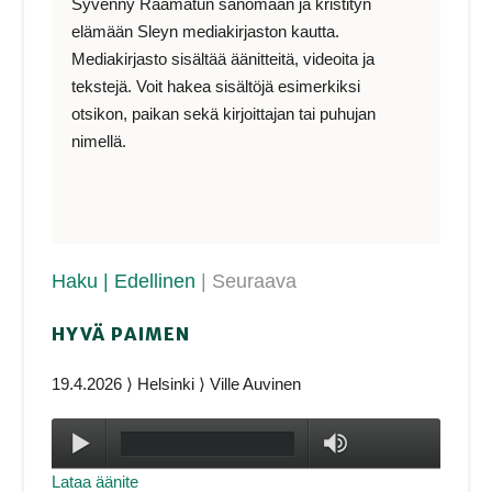
Syvenny Raamatun sanomaan ja kristityn
elämään Sleyn mediakirjaston kautta.
Mediakirjasto sisältää äänitteitä, videoita ja
tekstejä. Voit hakea sisältöjä esimerkiksi
otsikon, paikan sekä kirjoittajan tai puhujan
nimellä.
Haku
| Edellinen
| Seuraava
HYVÄ PAIMEN
19.4.2026 ⟩ Helsinki ⟩ Ville Auvinen
Toista
max volume
Lataa äänite