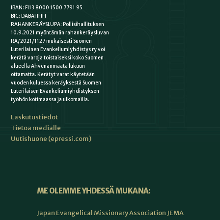
IBAN: FI13 8000 1500 7791 95
BIC: DABAFIHH
RAHANKERÄYSLUPA: Poliisihallituksen
10.9.2021 myöntämän rahankeräysluvan
RA/2021/1127 mukaisesti Suomen
Luterilainen Evankeliumiyhdistys ry voi
kerätä varoja toistaiseksi koko Suomen
alueella Ahvenanmaata lukuun
ottamatta. Kerätyt varat käytetään
vuoden kuluessa keräyksestä Suomen
Luterilaisen Evankeliumiyhdistyksen
työhön kotimaassa ja ulkomailla.
Laskutustiedot
Tietoa medialle
Uutishuone (epressi.com)
ME OLEMME YHDESSÄ MUKANA:
Japan Evangelical Missionary Association JEMA