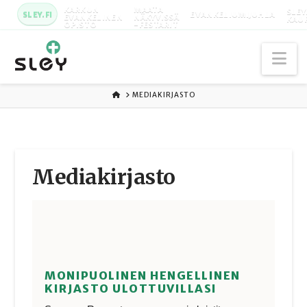
KARKUN
MAATA
SLEY
SLEY.FI
EVANKELIUMIJUHLA
EVANKELINEN
NÄKYVISSÄ
KAU
OPISTO
-FESTARIT
Na
ETUSIVU
MEDIAKIRJASTO
Media­kirjasto
MONIPUOLINEN HENGELLINEN
KIRJASTO ULOTTUVILLASI