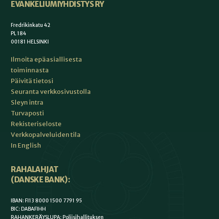
EVANKELIUMIYHDISTYS RY
Fredrikinkatu 42
PL 184
00181 HELSINKI
Ilmoita epäasiallisesta
toiminnasta
Päivitä tietosi
Seuranta verkkosivustolla
Sleyn intra
Turvaposti
Rekisteriseloste
Verkkopalveluiden tila
In English
RAHALAHJAT
(DANSKE BANK):
IBAN: FI13 8000 1500 7791 95
BIC: DABAFIHH
RAHANKERÄYSLUPA: Poliisihallituksen