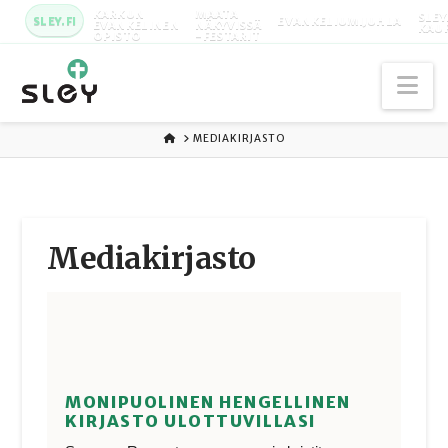
KARKUN
MAATA
SLEY
SLEY.FI
EVANKELIUMIJUHLA
EVANKELINEN
NÄKYVISSÄ
KAU
OPISTO
-FESTARIT
Na
ETUSIVU
MEDIAKIRJASTO
Media­kirjasto
MONIPUOLINEN HENGELLINEN
KIRJASTO ULOTTUVILLASI