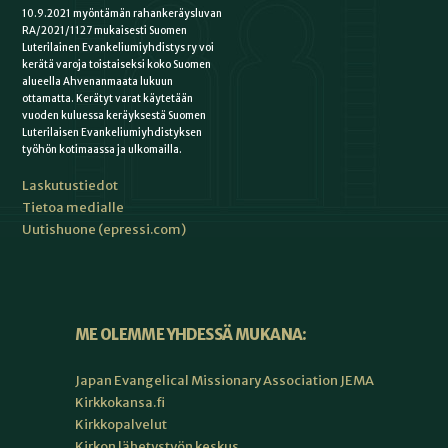
10.9.2021 myöntämän rahankeräysluvan
RA/2021/1127 mukaisesti Suomen
Luterilainen Evankeliumiyhdistys ry voi
kerätä varoja toistaiseksi koko Suomen
alueella Ahvenanmaata lukuun
ottamatta. Kerätyt varat käytetään
vuoden kuluessa keräyksestä Suomen
Luterilaisen Evankeliumiyhdistyksen
työhön kotimaassa ja ulkomailla.
Laskutustiedot
Tietoa medialle
Uutishuone (epressi.com)
ME OLEMME YHDESSÄ MUKANA:
Japan Evangelical Missionary Association JEMA
Kirkkokansa.fi
Kirkkopalvelut
Kirkon lähetystyön keskus