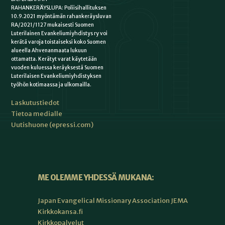
RAHANKERÄYSLUPA: Poliisihallituksen
10.9.2021 myöntämän rahankeräysluvan
RA/2021/1127 mukaisesti Suomen
Luterilainen Evankeliumiyhdistys ry voi
kerätä varoja toistaiseksi koko Suomen
alueella Ahvenanmaata lukuun
ottamatta. Kerätyt varat käytetään
vuoden kuluessa keräyksestä Suomen
Luterilaisen Evankeliumiyhdistyksen
työhön kotimaassa ja ulkomailla.
Laskutustiedot
Tietoa medialle
Uutishuone (epressi.com)
ME OLEMME YHDESSÄ MUKANA:
Japan Evangelical Missionary Association JEMA
Kirkkokansa.fi
Kirkkopalvelut