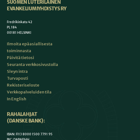
SUOMEN LUTERILAINEN
EVANKELIUMIYHDISTYS RY
Fredrikinkatu 42
PL 184
00181 HELSINKI
Ilmoita epäasiallisesta
toiminnasta
Päivitä tietosi
Seuranta verkkosivustolla
Sleyn intra
Turvaposti
Rekisteriseloste
Verkkopalveluiden tila
In English
RAHALAHJAT
(DANSKE BANK):
IBAN: FI13 8000 1500 7791 95
BIC: DABAFIHH