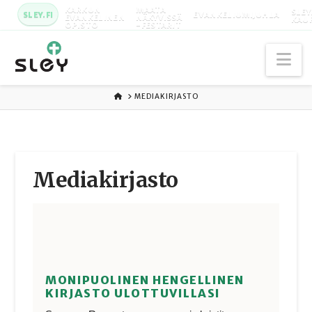
KARKUN
MAATA
SLEY
SLEY.FI
EVANKELIUMIJUHLA
EVANKELINEN
NÄKYVISSÄ
KAU
OPISTO
-FESTARIT
Na
ETUSIVU
MEDIAKIRJASTO
Media­kirjasto
MONIPUOLINEN HENGELLINEN
KIRJASTO ULOTTUVILLASI