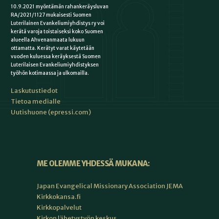
10.9.2021 myöntämän rahankeräysluvan
RA/2021/1127 mukaisesti Suomen
Luterilainen Evankeliumiyhdistys ry voi
kerätä varoja toistaiseksi koko Suomen
alueella Ahvenanmaata lukuun
ottamatta. Kerätyt varat käytetään
vuoden kuluessa keräyksestä Suomen
Luterilaisen Evankeliumiyhdistyksen
työhön kotimaassa ja ulkomailla.
Laskutustiedot
Tietoa medialle
Uutishuone (epressi.com)
ME OLEMME YHDESSÄ MUKANA:
Japan Evangelical Missionary Association JEMA
Kirkkokansa.fi
Kirkkopalvelut
Kirkon lähetystyön keskus