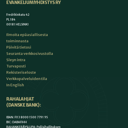
EVANKELIUMIYHDISTYS RY
Fredrikinkatu 42
PL 184
00181 HELSINKI
Ilmoita epäasiallisesta
toiminnasta
Päivitä tietosi
Seuranta verkkosivustolla
Sleyn intra
Turvaposti
Rekisteriseloste
Verkkopalveluiden tila
In English
RAHALAHJAT
(DANSKE BANK):
IBAN: FI13 8000 1500 7791 95
BIC: DABAFIHH
RAHANKERÄYSLUPA: Poliisihallituksen