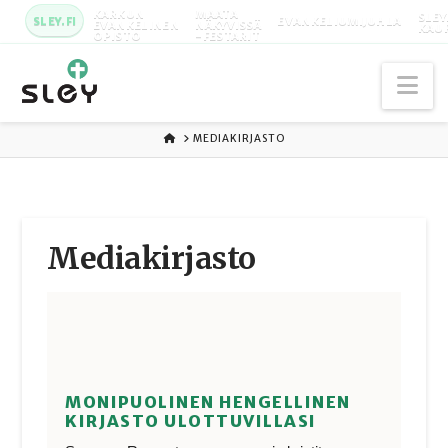
KARKUN
MAATA
SLEY
SLEY.FI
EVANKELIUMIJUHLA
EVANKELINEN
NÄKYVISSÄ
KAU
OPISTO
-FESTARIT
Na
ETUSIVU
MEDIAKIRJASTO
Media­kirjasto
MONIPUOLINEN HENGELLINEN
KIRJASTO ULOTTUVILLASI