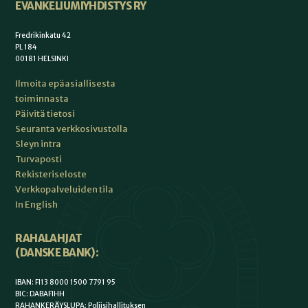
EVANKELIUMIYHDISTYS RY
Fredrikinkatu 42
PL 184
00181 HELSINKI
Ilmoita epäasiallisesta
toiminnasta
Päivitä tietosi
Seuranta verkkosivustolla
Sleyn intra
Turvaposti
Rekisteriseloste
Verkkopalveluiden tila
In English
RAHALAHJAT
(DANSKE BANK):
IBAN: FI13 8000 1500 7791 95
BIC: DABAFIHH
RAHANKERÄYSLUPA: Poliisihallituksen