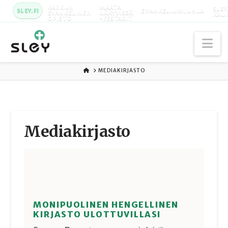
KARKUN
MAATA
SLEY
SLEY.FI
EVANKELIUMIJUHLA
EVANKELINEN
NÄKYVISSÄ
KAU
OPISTO
-FESTARIT
Na
ETUSIVU
MEDIAKIRJASTO
Media­kirjasto
MONIPUOLINEN HENGELLINEN
KIRJASTO ULOTTUVILLASI