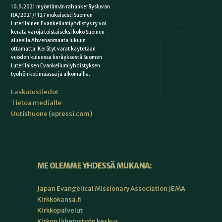
10.9.2021 myöntämän rahankeräysluvan
RA/2021/1127 mukaisesti Suomen
Luterilainen Evankeliumiyhdistys ry voi
kerätä varoja toistaiseksi koko Suomen
alueella Ahvenanmaata lukuun
ottamatta. Kerätyt varat käytetään
vuoden kuluessa keräyksestä Suomen
Luterilaisen Evankeliumiyhdistyksen
työhön kotimaassa ja ulkomailla.
Laskutustiedot
Tietoa medialle
Uutishuone (epressi.com)
ME OLEMME YHDESSÄ MUKANA:
Japan Evangelical Missionary Association JEMA
Kirkkokansa.fi
Kirkkopalvelut
Kirkon lähetystyön keskus