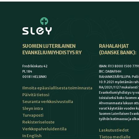
SUOMEN LUTERILAINEN
RAHALAHJAT
EVANKELIUMIYHDISTYS RY
(DANSKE BANK):
Fredrikinkatu 42
IBAN: FI13 8000 1500 779
PL 184
BIC: DABAFIHH
00181 HELSINKI
RAHANKERÄYSLUPA: Poliis
10.9.2021 myöntämän rah
Ilmoita epäasiallisesta toiminnasta
RA/2021/1127 mukaisesti 
Evankeliumiyhdistys ry vo
Päivitä tietosi
toistaiseksi koko Suomen a
Seuranta verkkosivustolla
Ahvenanmaata lukuun otta
Sleyn intra
varat käytetään vuoden k
Suomen Luterilaisen Evan
Turvaposti
työhön kotimaassa ja ulko
Rekisteriseloste
Verkkopalveluiden tila
Laskutustiedot
In English
Tietoa medialle