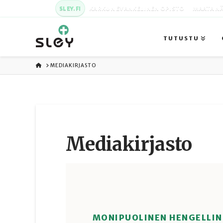
SLEY.FI
KARKUN EVANKELINEN OPISTO
MAATA NÄ
TUTUSTU
ETUSIVU
MEDIAKIRJASTO
Media­kirjasto
MONIPUOLINEN HENGELLIN