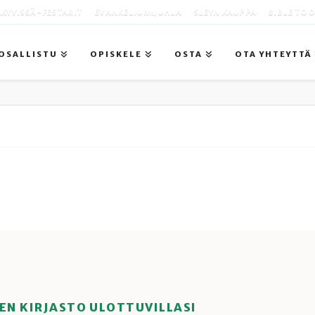
KYVISSÄ -FESTARIT
EVANKELIUMIJUHLA
SLEYN KAUPPA
BIBLE TO
OSALLISTU
OPISKELE
OSTA
OTA YHTEYTTÄ
EN KIRJASTO ULOTTUVILLASI