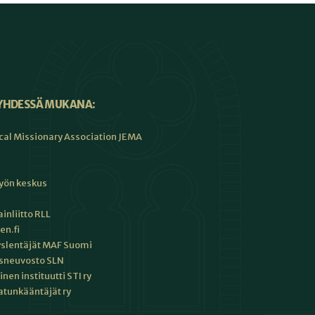
YHDESSÄ MUKANA:
cal Missionary Association JEMA
työn keskus
inliitto RLL
en.fi
slentäjät MAF Suomi
sneuvosto SLN
en instituutti STI ry
tunkääntäjät ry