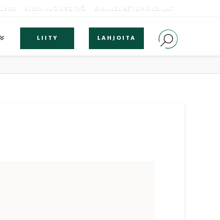
OLBOX
SLEYN NUORISOTYÖ
EVANKELISET OPISKELIJAT
LIITY
LAHJOITA