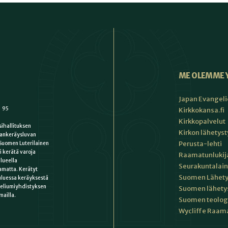
ME OLEMME 
Japan Evangeli
1 95
Kirkkokansa.fi
Kirkkopalvelut
ihallituksen
Kirkon lähetys
ankeräysluvan
Perusta-lehti
Suomen Luterilainen
i kerätä varoja
Raamatunlukija
lueella
Seurakuntalain
matta. Kerätyt
Suomen Lähety
uluessa keräyksestä
keliumiyhdistyksen
Suomen lähety
mailla.
Suomen teologin
Wycliffe Raama