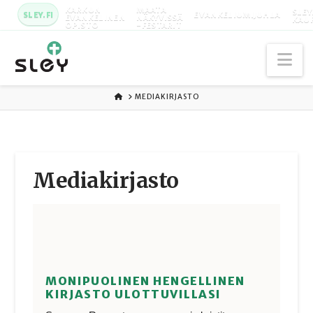
KARKUN
MAATA
SLEY
SLEY.FI
EVANKELIUMIJUHLA
EVANKELINEN
NÄKYVISSÄ
KAU
OPISTO
-FESTARIT
Na
ETUSIVU
MEDIAKIRJASTO
Media­kirjasto
MONIPUOLINEN HENGELLINEN
KIRJASTO ULOTTUVILLASI