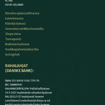
PL 184
00181 HELSINKI
Ilmoita epäasiallisesta
toiminnasta
Päivitä tietosi
Seuranta verkkosivustolla
Sleyn intra
Turvaposti
Rekisteriseloste
Verkkopalveluiden tila
In English
RAHALAHJAT
(DANSKE BANK):
IBAN: FI13 8000 1500 7791 95
BIC: DABAFIHH
RAHANKERÄYSLUPA: Poliisihallituksen
10.9.2021 myöntämän rahankeräysluvan
RA/2021/1127 mukaisesti Suomen
Luterilainen Evankeliumiyhdistys ry voi
kerätä varoja toistaiseksi koko Suomen