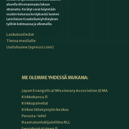
alueella Ahvenanmaata lukuun
ottamatta. Kerätyt varat käytetään
vuoden kuluessa keräyksestä Suomen
Luterilaisen Evankeliumiyhdistyksen
työhön kotimaassa ja ulkomailla.
Laskutustiedot
Tietoa medialle
Uutishuone (epressi.com)
ME OLEMME YHDESSÄ MUKANA:
Japan Evangelical Missionary Association JEMA
Kirkkokansa.fi
Kirkkopalvelut
Kirkon lähetystyön keskus
Perusta-lehti
Raamatunlukijainliitto RLL
Seurakuntalainen.fi