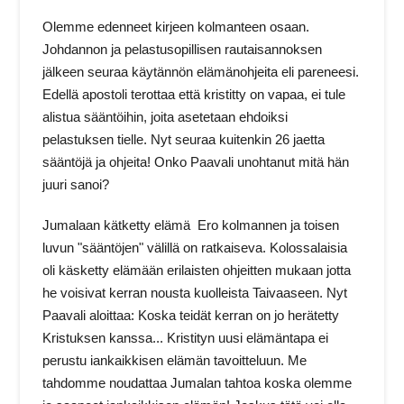
Olemme edenneet kirjeen kolmanteen osaan.
Johdannon ja pelastusopillisen rautaisannoksen
jälkeen seuraa käytännön elämänohjeita eli pareneesi.
Edellä apostoli terottaa että kristitty on vapaa, ei tule
alistua sääntöihin, joita asetetaan ehdoiksi
pelastuksen tielle. Nyt seuraa kuitenkin 26 jaetta
sääntöjä ja ohjeita! Onko Paavali unohtanut mitä hän
juuri sanoi?
Jumalaan kätketty elämä Ero kolmannen ja toisen
luvun "sääntöjen" välillä on ratkaiseva. Kolossalaisia
oli käsketty elämään erilaisten ohjeitten mukaan jotta
he voisivat kerran nousta kuolleista Taivaaseen. Nyt
Paavali aloittaa: Koska teidät kerran on jo herätetty
Kristuksen kanssa... Kristityn uusi elämäntapa ei
perustu iankaikkisen elämän tavoitteluun. Me
tahdomme noudattaa Jumalan tahtoa koska olemme