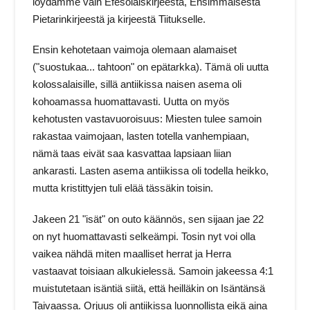
löydämme vain Efesolaiskirjeestä, Ensimmäisestä
Pietarinkirjeestä ja kirjeestä Tiitukselle.
Ensin kehotetaan vaimoja olemaan alamaiset
("suostukaa... tahtoon" on epätarkka). Tämä oli uutta
kolossalaisille, sillä antiikissa naisen asema oli
kohoamassa huomattavasti. Uutta on myös
kehotusten vastavuoroisuus: Miesten tulee samoin
rakastaa vaimojaan, lasten totella vanhempiaan,
nämä taas eivät saa kasvattaa lapsiaan liian
ankarasti. Lasten asema antiikissa oli todella heikko,
mutta kristittyjen tuli elää tässäkin toisin.
Jakeen 21 "isät" on outo käännös, sen sijaan jae 22
on nyt huomattavasti selkeämpi. Tosin nyt voi olla
vaikea nähdä miten maalliset herrat ja Herra
vastaavat toisiaan alkukielessä. Samoin jakeessa 4:1
muistutetaan isäntiä siitä, että heilläkin on Isäntänsä
Taivaassa. Orjuus oli antiikissa luonnollista eikä aina