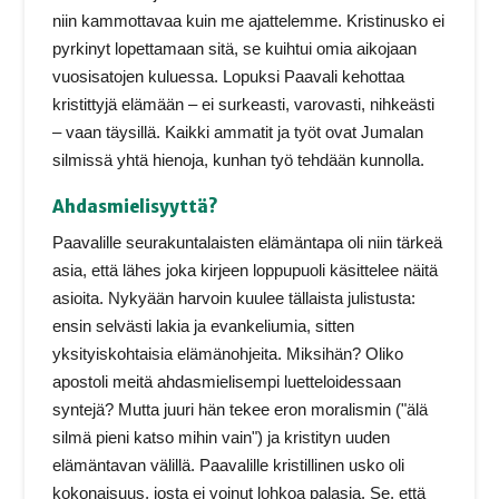
niin kammottavaa kuin me ajattelemme. Kristinusko ei
pyrkinyt lopettamaan sitä, se kuihtui omia aikojaan
vuosisatojen kuluessa. Lopuksi Paavali kehottaa
kristittyjä elämään – ei surkeasti, varovasti, nihkeästi
– vaan täysillä. Kaikki ammatit ja työt ovat Jumalan
silmissä yhtä hienoja, kunhan työ tehdään kunnolla.
Ahdasmielisyyttä?
Paavalille seurakuntalaisten elämäntapa oli niin tärkeä
asia, että lähes joka kirjeen loppupuoli käsittelee näitä
asioita. Nykyään harvoin kuulee tällaista julistusta:
ensin selvästi lakia ja evankeliumia, sitten
yksityiskohtaisia elämänohjeita. Miksihän? Oliko
apostoli meitä ahdasmielisempi luetteloidessaan
syntejä? Mutta juuri hän tekee eron moralismin ("älä
silmä pieni katso mihin vain") ja kristityn uuden
elämäntavan välillä. Paavalille kristillinen usko oli
kokonaisuus, josta ei voinut lohkoa palasia. Se, että