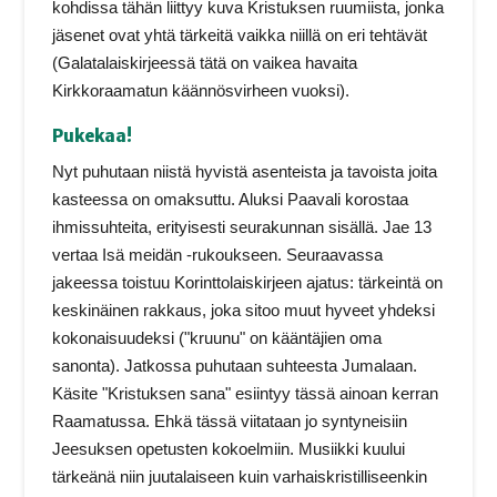
kohdissa tähän liittyy kuva Kristuksen ruumiista, jonka
jäsenet ovat yhtä tärkeitä vaikka niillä on eri tehtävät
(Galatalaiskirjeessä tätä on vaikea havaita
Kirkkoraamatun käännösvirheen vuoksi).
Pukekaa!
Nyt puhutaan niistä hyvistä asenteista ja tavoista joita
kasteessa on omaksuttu. Aluksi Paavali korostaa
ihmissuhteita, erityisesti seurakunnan sisällä. Jae 13
vertaa Isä meidän -rukoukseen. Seuraavassa
jakeessa toistuu Korinttolaiskirjeen ajatus: tärkeintä on
keskinäinen rakkaus, joka sitoo muut hyveet yhdeksi
kokonaisuudeksi ("kruunu" on kääntäjien oma
sanonta). Jatkossa puhutaan suhteesta Jumalaan.
Käsite "Kristuksen sana" esiintyy tässä ainoan kerran
Raamatussa. Ehkä tässä viitataan jo syntyneisiin
Jeesuksen opetusten kokoelmiin. Musiikki kuului
tärkeänä niin juutalaiseen kuin varhaiskristilliseenkin