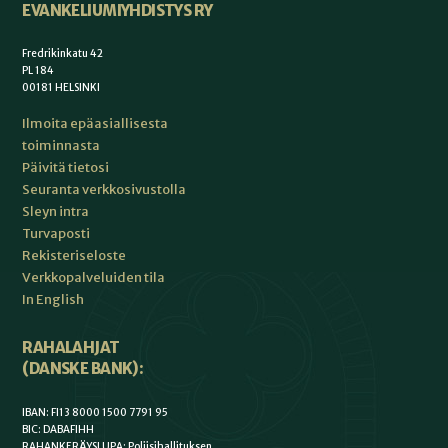
EVANKELIUMIYHDISTYS RY
Fredrikinkatu 42
PL 184
00181 HELSINKI
Ilmoita epäasiallisesta
toiminnasta
Päivitä tietosi
Seuranta verkkosivustolla
Sleyn intra
Turvaposti
Rekisteriseloste
Verkkopalveluiden tila
In English
RAHALAHJAT
(DANSKE BANK):
IBAN: FI13 8000 1500 7791 95
BIC: DABAFIHH
RAHANKERÄYSLUPA: Poliisihallituksen