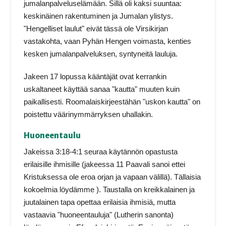
jumalanpalveluselämään. Sillä oli kaksi suuntaa:
keskinäinen rakentuminen ja Jumalan ylistys.
"Hengelliset laulut" eivät tässä ole Virsikirjan
vastakohta, vaan Pyhän Hengen voimasta, kenties
kesken jumalanpalveluksen, syntyneitä lauluja.
Jakeen 17 lopussa kääntäjät ovat kerrankin
uskaltaneet käyttää sanaa "kautta" muuten kuin
paikallisesti. Roomalaiskirjeestähän "uskon kautta" on
poistettu väärinymmärryksen uhallakin.
Huoneentaulu
Jakeissa 3:18-4:1 seuraa käytännön opastusta
erilaisille ihmisille (jakeessa 11 Paavali sanoi ettei
Kristuksessa ole eroa orjan ja vapaan välillä). Tällaisia
kokoelmia löydämme ). Taustalla on kreikkalainen ja
juutalainen tapa opettaa erilaisia ihmisiä, mutta
vastaavia "huoneentauluja" (Lutherin sanonta)