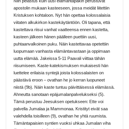
Niin pelastus kuin uusi elämäntapakin perustuvat
apostolin mukaan kasteeseen, jossa meidät liitettiin
Kristuksen kohtaloon. Nyt hän opettaa kolossalaisia
viitaten alkukirkon kastekäytäntöön. Oli tapana, että
kastettava riisui vanhat vaatteensa ennen kastetta,
kasteen jälkeen hänen päälleen puettiin uusi,
puhtaanvalkoinen puku. Näin kastettavaa opetettiin
luopumaan vanhasta elämäntavastaan ja oppimaan
uutta elämää. Jakeissa 5-11 Paavali viittaa tähän
riisumiseen. Kaste-katekismuksen mukaisesti hän
luettelee erilaisia syntejä joista kolossalaisten on
päästävä eroon – ovathan he jo kerran luopuneet
niistä (9b). Näin kaste tuntuu päivittäisessä elämässä.
Ahneutta sanotaan epäjumalanpalvelukseksi (5).
Tämä perustuu Jeesuksen opetukseen: Ette voi
palvella Jumalaa ja Mammonaa. Kristityt eivät saa
valehdella toisilleen (9), ovathan he yhtä ruumista.
Tämäntapaisien syntien vuoksi uhkaa Jumalan viha