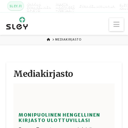
KARKUN
MAATA
SLEY
SLEY.FI
EVANKELIUMIJUHLA
EVANKELINEN
NÄKYVISSÄ
KAU
OPISTO
-FESTARIT
Na
ETUSIVU
MEDIAKIRJASTO
Media­kirjasto
MONIPUOLINEN HENGELLINEN
KIRJASTO ULOTTUVILLASI