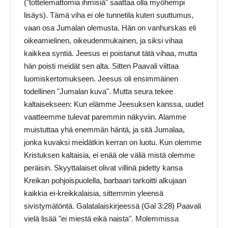
("tottelemattomia ihmisiä" saattaa olla myöhempi
lisäys). Tämä viha ei ole tunnetila kuten suuttumus,
vaan osa Jumalan olemusta. Hän on vanhurskas eli
oikeamielinen, oikeudenmukainen, ja siksi vihaa
kaikkea syntiä. Jeesus ei poistanut tätä vihaa, mutta
hän poisti meidät sen alta. Sitten Paavali viittaa
luomiskertomukseen. Jeesus oli ensimmäinen
todellinen "Jumalan kuva". Mutta seura tekee
kaltaisekseen: Kun elämme Jeesuksen kanssa, uudet
vaatteemme tulevat paremmin näkyviin. Alamme
muistuttaa yhä enemmän häntä, ja sitä Jumalaa,
jonka kuvaksi meidätkin kerran on luotu. Kun olemme
Kristuksen kaltaisia, ei enää ole väliä mistä olemme
peräisin. Skyyttalaiset olivat villinä pidetty kansa
Kreikan pohjoispuolella, barbaari tarkoitti alkujaan
kaikkia ei-kreikkalaisia, sittemmin yleensä
sivistymätöntä. Galatalaiskirjeessä (Gal 3:28) Paavali
vielä lisää "ei miestä eikä naista". Molemmissa