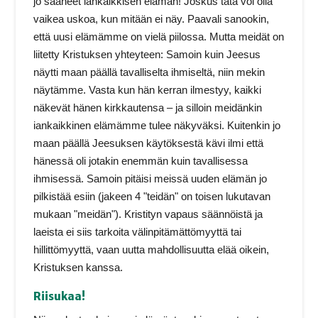
jo saaneet iankaikkisen elämän! Joskus tätä voi olla
vaikea uskoa, kun mitään ei näy. Paavali sanookin,
että uusi elämämme on vielä piilossa. Mutta meidät on
liitetty Kristuksen yhteyteen: Samoin kuin Jeesus
näytti maan päällä tavalliselta ihmiseltä, niin mekin
näytämme. Vasta kun hän kerran ilmestyy, kaikki
näkevät hänen kirkkautensa – ja silloin meidänkin
iankaikkinen elämämme tulee näkyväksi. Kuitenkin jo
maan päällä Jeesuksen käytöksestä kävi ilmi että
hänessä oli jotakin enemmän kuin tavallisessa
ihmisessä. Samoin pitäisi meissä uuden elämän jo
pilkistää esiin (jakeen 4 "teidän" on toisen lukutavan
mukaan "meidän"). Kristityn vapaus säännöistä ja
laeista ei siis tarkoita välinpitämättömyyttä tai
hillittömyyttä, vaan uutta mahdollisuutta elää oikein,
Kristuksen kanssa.
Riisukaa!