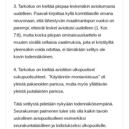
3. Tarkoitus on kieltää piispaa leskenäkin avioitumasta
uudelleen. Paavali kirjoittaa kyllä korinttilaisille omana
neuvonaan, että lähestyvän maailmanlopun vuoksi on
parempi, etteivät lesket avioituisi uudelleen (1. Kor.
7:8), mutta koska piispan ominaisuusluettelo ei
muuten sisällä sellaisia vaatimuksia, joita ei kristityiltä
yleensäkin voida odottaa, ei tämäkään selitys ole
kovin todennäköinen.
4. Tarkoitus on kieltää avioliiton ulkopuoliset
sukupuolisuhteet. "Käytännön moniavioisuus" oli
yleistä pakanoiden parissa, mutta myös yllättävän
yleistä juutalaisten parissa.
Tätä selitystä pidetään nykyään todennäköisempänä.
Seurakunnan paimenen tulee siis olla kaikin tavoin
uskollinen aviopuolisolleen esimerkiksi
seurakuntalaisilleen ja todistukseksi ulkopuolisille.