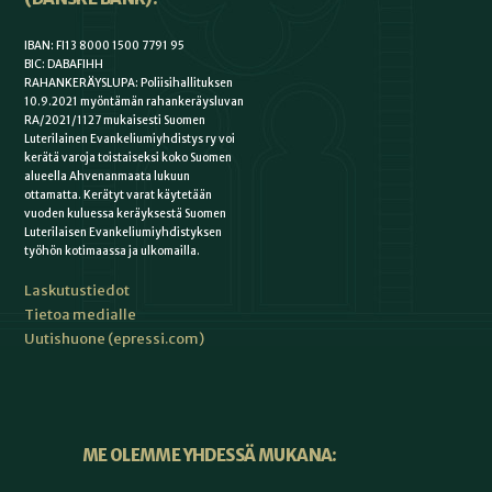
IBAN: FI13 8000 1500 7791 95
BIC: DABAFIHH
RAHANKERÄYSLUPA: Poliisihallituksen
10.9.2021 myöntämän rahankeräysluvan
RA/2021/1127 mukaisesti Suomen
Luterilainen Evankeliumiyhdistys ry voi
kerätä varoja toistaiseksi koko Suomen
alueella Ahvenanmaata lukuun
ottamatta. Kerätyt varat käytetään
vuoden kuluessa keräyksestä Suomen
Luterilaisen Evankeliumiyhdistyksen
työhön kotimaassa ja ulkomailla.
Laskutustiedot
Tietoa medialle
Uutishuone (epressi.com)
ME OLEMME YHDESSÄ MUKANA: