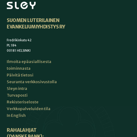
SUOMEN LUTERILAINEN
EVANKELIUMIYHDISTYS RY
Fredrikinkatu 42
PL 184
00181 HELSINKI
Ilmoita epäasiallisesta
toiminnasta
Päivitä tietosi
Seuranta verkkosivustolla
Sleyn intra
Turvaposti
Rekisteriseloste
Verkkopalveluiden tila
In English
RAHALAHJAT
(DANSKE BANK):