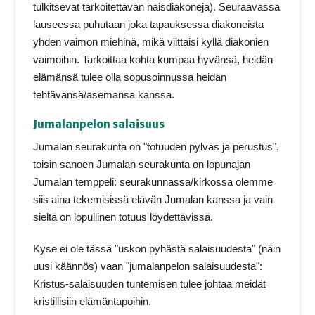
tulkitsevat tarkoitettavan naisdiakoneja). Seuraavassa
lauseessa puhutaan joka tapauksessa diakoneista
yhden vaimon miehinä, mikä viittaisi kyllä diakonien
vaimoihin. Tarkoittaa kohta kumpaa hyvänsä, heidän
elämänsä tulee olla sopusoinnussa heidän
tehtävänsä/asemansa kanssa.
Jumalanpelon salaisuus
Jumalan seurakunta on "totuuden pylväs ja perustus",
toisin sanoen Jumalan seurakunta on lopunajan
Jumalan temppeli: seurakunnassa/kirkossa olemme
siis aina tekemisissä elävän Jumalan kanssa ja vain
sieltä on lopullinen totuus löydettävissä.
Kyse ei ole tässä "uskon pyhästä salaisuudesta" (näin
uusi käännös) vaan "jumalanpelon salaisuudesta":
Kristus-salaisuuden tuntemisen tulee johtaa meidät
kristillisiin elämäntapoihin.