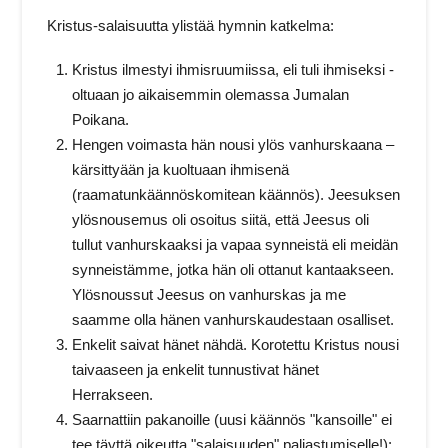
Kristus-salaisuutta ylistää hymnin katkelma:
Kristus ilmestyi ihmisruumiissa, eli tuli ihmiseksi -
oltuaan jo aikaisemmin olemassa Jumalan
Poikana.
Hengen voimasta hän nousi ylös vanhurskaana –
kärsittyään ja kuoltuaan ihmisenä
(raamatunkäännöskomitean käännös). Jeesuksen
ylösnousemus oli osoitus siitä, että Jeesus oli
tullut vanhurskaaksi ja vapaa synneistä eli meidän
synneistämme, jotka hän oli ottanut kantaakseen.
Ylösnoussut Jeesus on vanhurskas ja me
saamme olla hänen vanhurskaudestaan osalliset.
Enkelit saivat hänet nähdä. Korotettu Kristus nousi
taivaaseen ja enkelit tunnustivat hänet
Herrakseen.
Saarnattiin pakanoille (uusi käännös "kansoille" ei
tee täyttä oikeutta "salaisuuden" paljastumiselle!):