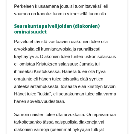
Perkeleen kiusaamana joutuisi tuomittavaksi" eli
vaarana on kadotustuomio viimeisellä tuomiolla.
Seurakuntapalvelijoiden (diakonien)
ominaisuudet
Palvelutehtävistä vastaavien diakonien tulee olla
arvokkaita eli kunnianarvoisia ja rauhallisesti
käyttäytyviä. Diakonien tulee tuntea uskon salaisuus
eli omistaa Kristuksen salaisuus: Jumala tuli
ihmiseksi Kristuksessa. Hänellä tulee olla hyvä
omatunto eli hänen tulee toisaalta elää syntien
anteeksiantamuksesta, toisaalta elää kristityn tavoin.
Hänet tulee "tutkia", eli seurakunnan tulee olla varma
hänen soveltuvuudestaan.
Samoin naisten tulee olla arvokkaita. On epävarmaa
tarkoitetaanko tässä naispuolisia diakoneja vai
diakonien vaimoja (useimmat nykyajan tutkijat