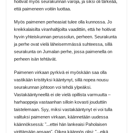
hoitivat myös seurakunnan varoja, ja siksi oli tärkeää,
että paimeneen voitiin luottaa.
Myös paimenen perheasiat tulee olla kunnossa. Jo
kreikkalaisilta viranhaltijoilta vaadittiin, että he hoitivat
hyvin yhteiskunnan perussolun, perheen. Seurakunta
ja perhe ovat vielä läheisemmässä suhteessa, sillä
seurakunta on Jumalan perhe, jossa paimenella on
perheen isän tehtävät.
Paimenen virkaan pyrkivä ei myöskään saa olla
vastikään kristityksi kääntynyt, sillä nopea nousu
seurakunnan johtoon voi tehdä ylpeäksi.
Vastakääntyneellä ei ole vielä opillista varmuutta –
harhaoppeja vastaanhan silloin kovasti jouduttiin
taistelemaan. Syy, miksi vastakääntynyt ei voi tulla
valituksi paimenen virkaan, käännetään uudessa
käännöksessä: "...ettei hän lankeaisi Paholaisen
virittämään ansaan". Oikea käännös olisi: "...eikä