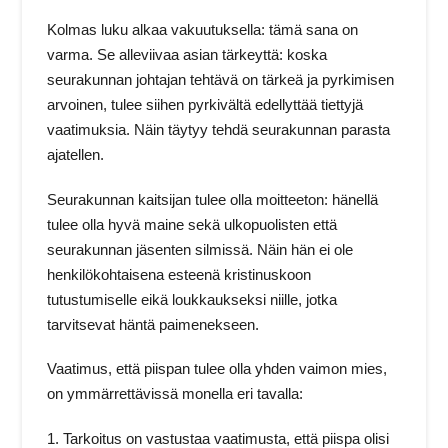
Kolmas luku alkaa vakuutuksella: tämä sana on
varma. Se alleviivaa asian tärkeyttä: koska
seurakunnan johtajan tehtävä on tärkeä ja pyrkimisen
arvoinen, tulee siihen pyrkivältä edellyttää tiettyjä
vaatimuksia. Näin täytyy tehdä seurakunnan parasta
ajatellen.
Seurakunnan kaitsijan tulee olla moitteeton: hänellä
tulee olla hyvä maine sekä ulkopuolisten että
seurakunnan jäsenten silmissä. Näin hän ei ole
henkilökohtaisena esteenä kristinuskoon
tutustumiselle eikä loukkaukseksi niille, jotka
tarvitsevat häntä paimenekseen.
Vaatimus, että piispan tulee olla yhden vaimon mies,
on ymmärrettävissä monella eri tavalla:
1. Tarkoitus on vastustaa vaatimusta, että piispa olisi