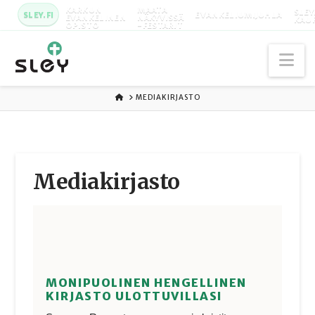
KARKUN
MAATA
SLEY
SLEY.FI
EVANKELIUMIJUHLA
EVANKELINEN
NÄKYVISSÄ
KAU
OPISTO
-FESTARIT
Na
ETUSIVU
MEDIAKIRJASTO
Media­kirjasto
MONIPUOLINEN HENGELLINEN
KIRJASTO ULOTTUVILLASI