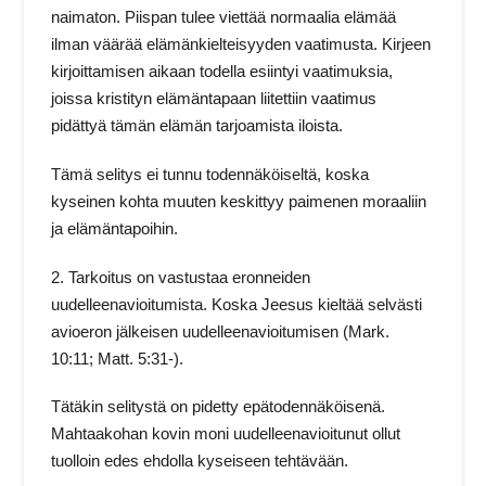
naimaton. Piispan tulee viettää normaalia elämää
ilman väärää elämänkielteisyyden vaatimusta. Kirjeen
kirjoittamisen aikaan todella esiintyi vaatimuksia,
joissa kristityn elämäntapaan liitettiin vaatimus
pidättyä tämän elämän tarjoamista iloista.
Tämä selitys ei tunnu todennäköiseltä, koska
kyseinen kohta muuten keskittyy paimenen moraaliin
ja elämäntapoihin.
2. Tarkoitus on vastustaa eronneiden
uudelleenavioitumista. Koska Jeesus kieltää selvästi
avioeron jälkeisen uudelleenavioitumisen (Mark.
10:11; Matt. 5:31-).
Tätäkin selitystä on pidetty epätodennäköisenä.
Mahtaakohan kovin moni uudelleenavioitunut ollut
tuolloin edes ehdolla kyseiseen tehtävään.