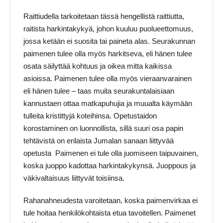
Raittiudella tarkoitetaan tässä hengellistä raittiutta,
raitista harkintakykyä, johon kuuluu puolueettomuus,
jossa ketään ei suosita tai paineta alas. Seurakunnan
paimenen tulee olla myös harkitseva, eli hänen tulee
osata säilyttää kohtuus ja oikea mitta kaikissa
asioissa. Paimenen tulee olla myös vieraanvarainen
eli hänen tulee – taas muita seurakuntalaisiaan
kannustaen ottaa matkapuhujia ja muualta käymään
tulleita kristittyjä koteihinsa. Opetustaidon
korostaminen on luonnollista, sillä suuri osa papin
tehtävistä on erilaista Jumalan sanaan liittyvää
opetusta Paimenen ei tule olla juomiseen taipuvainen,
koska juoppo kadottaa harkintakykynsä. Juoppous ja
väkivaltaisuus liittyvät toisiinsa.
Rahanahneudesta varoitetaan, koska paimenvirkaa ei
tule hoitaa henkilökohtaista etua tavoitellen. Paimenet