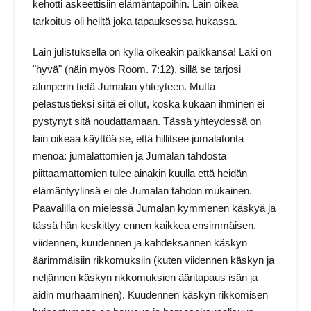
kehotti askeettisiin elämäntapoihin. Lain oikea
tarkoitus oli heiltä joka tapauksessa hukassa.
Lain julistuksella on kyllä oikeakin paikkansa! Laki on
"hyvä" (näin myös Room. 7:12), sillä se tarjosi
alunperin tietä Jumalan yhteyteen. Mutta
pelastustieksi siitä ei ollut, koska kukaan ihminen ei
pystynyt sitä noudattamaan. Tässä yhteydessä on
lain oikeaa käyttöä se, että hillitsee jumalatonta
menoa: jumalattomien ja Jumalan tahdosta
piittaamattomien tulee ainakin kuulla että heidän
elämäntyylinsä ei ole Jumalan tahdon mukainen.
Paavalilla on mielessä Jumalan kymmenen käskyä ja
tässä hän keskittyy ennen kaikkea ensimmäisen,
viidennen, kuudennen ja kahdeksannen käskyn
äärimmäisiin rikkomuksiin (kuten viidennen käskyn ja
neljännen käskyn rikkomuksien ääritapaus isän ja
aidin murhaaminen). Kuudennen käskyn rikkomisen