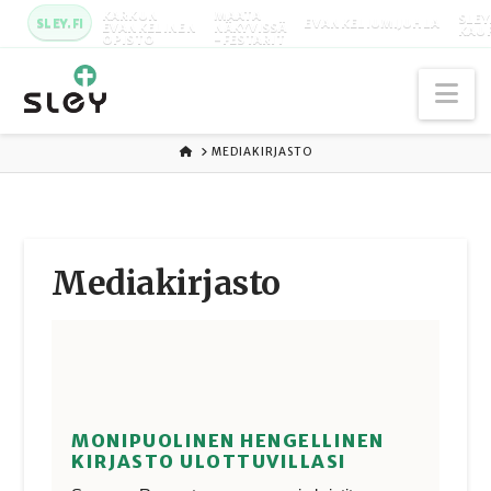
KARKUN
MAATA
SLEY
SLEY.FI
EVANKELIUMIJUHLA
EVANKELINEN
NÄKYVISSÄ
KAU
OPISTO
-FESTARIT
Na
ETUSIVU
MEDIAKIRJASTO
Media­kirjasto
MONIPUOLINEN HENGELLINEN
KIRJASTO ULOTTUVILLASI