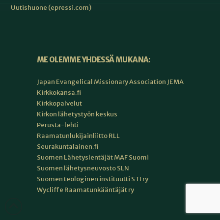
Uutishuone (epressi.com)
ME OLEMME YHDESSÄ MUKANA:
Japan Evangelical Missionary Association JEMA
Kirkkokansa.fi
Kirkkopalvelut
Kirkon lähetystyön keskus
Perusta-lehti
Raamatunlukijainliitto RLL
Seurakuntalainen.fi
Suomen Lähetyslentäjät MAF Suomi
Suomen lähetysneuvosto SLN
Suomen teologinen instituutti STI ry
Wycliffe Raamatunkääntäjät ry