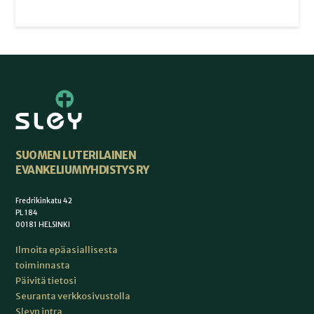
SUOMEN LUTERILAINEN
EVANKELIUMIYHDISTYS RY
Fredrikinkatu 42
PL 184
00181 HELSINKI
Ilmoita epäasiallisesta
toiminnasta
Päivitä tietosi
Seuranta verkkosivustolla
Sleyn intra