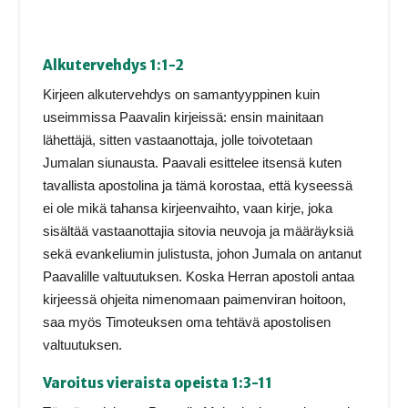
Alkutervehdys 1:1-2
Kirjeen alkutervehdys on samantyyppinen kuin
useimmissa Paavalin kirjeissä: ensin mainitaan
lähettäjä, sitten vastaanottaja, jolle toivotetaan
Jumalan siunausta. Paavali esittelee itsensä kuten
tavallista apostolina ja tämä korostaa, että kyseessä
ei ole mikä tahansa kirjeenvaihto, vaan kirje, joka
sisältää vastaanottajia sitovia neuvoja ja määräyksiä
sekä evankeliumin julistusta, johon Jumala on antanut
Paavalille valtuutuksen. Koska Herran apostoli antaa
kirjeessä ohjeita nimenomaan paimenviran hoitoon,
saa myös Timoteuksen oma tehtävä apostolisen
valtuutuksen.
Varoitus vieraista opeista 1:3-11