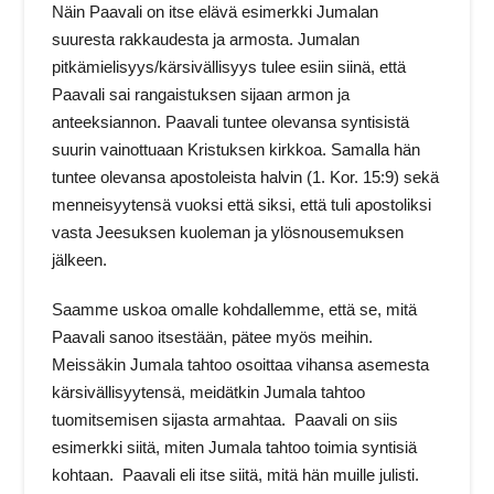
Näin Paavali on itse elävä esimerkki Jumalan
suuresta rakkaudesta ja armosta. Jumalan
pitkämielisyys/kärsivällisyys tulee esiin siinä, että
Paavali sai rangaistuksen sijaan armon ja
anteeksiannon. Paavali tuntee olevansa syntisistä
suurin vainottuaan Kristuksen kirkkoa. Samalla hän
tuntee olevansa apostoleista halvin (1. Kor. 15:9) sekä
menneisyytensä vuoksi että siksi, että tuli apostoliksi
vasta Jeesuksen kuoleman ja ylösnousemuksen
jälkeen.
Saamme uskoa omalle kohdallemme, että se, mitä
Paavali sanoo itsestään, pätee myös meihin.
Meissäkin Jumala tahtoo osoittaa vihansa asemesta
kärsivällisyytensä, meidätkin Jumala tahtoo
tuomitsemisen sijasta armahtaa. Paavali on siis
esimerkki siitä, miten Jumala tahtoo toimia syntisiä
kohtaan. Paavali eli itse siitä, mitä hän muille julisti.