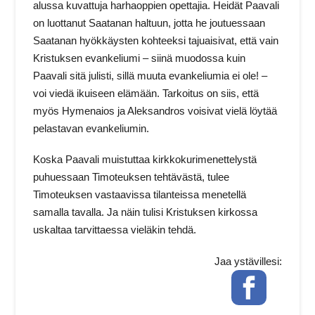
alussa kuvattuja harhaoppien opettajia. Heidät Paavali
on luottanut Saatanan haltuun, jotta he joutuessaan
Saatanan hyökkäysten kohteeksi tajuaisivat, että vain
Kristuksen evankeliumi – siinä muodossa kuin
Paavali sitä julisti, sillä muuta evankeliumia ei ole! –
voi viedä ikuiseen elämään. Tarkoitus on siis, että
myös Hymenaios ja Aleksandros voisivat vielä löytää
pelastavan evankeliumin.
Koska Paavali muistuttaa kirkkokurimenettelystä
puhuessaan Timoteuksen tehtävästä, tulee
Timoteuksen vastaavissa tilanteissa menetellä
samalla tavalla. Ja näin tulisi Kristuksen kirkossa
uskaltaa tarvittaessa vieläkin tehdä.
Jaa ystävillesi:
Facebook