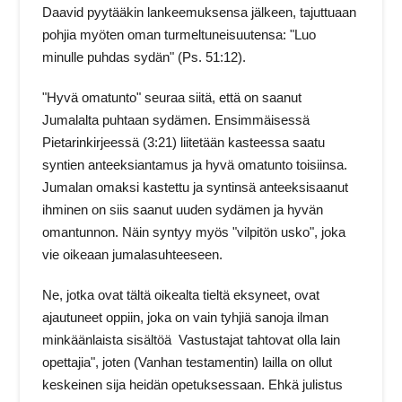
Daavid pyytääkin lankeemuksensa jälkeen, tajuttuaan
pohjia myöten oman turmeltuneisuutensa: "Luo
minulle puhdas sydän" (Ps. 51:12).
"Hyvä omatunto" seuraa siitä, että on saanut
Jumalalta puhtaan sydämen. Ensimmäisessä
Pietarinkirjeessä (3:21) liitetään kasteessa saatu
syntien anteeksiantamus ja hyvä omatunto toisiinsa.
Jumalan omaksi kastettu ja syntinsä anteeksisaanut
ihminen on siis saanut uuden sydämen ja hyvän
omantunnon. Näin syntyy myös "vilpitön usko", joka
vie oikeaan jumalasuhteeseen.
Ne, jotka ovat tältä oikealta tieltä eksyneet, ovat
ajautuneet oppiin, joka on vain tyhjiä sanoja ilman
minkäänlaista sisältöä Vastustajat tahtovat olla lain
opettajia", joten (Vanhan testamentin) lailla on ollut
keskeinen sija heidän opetuksessaan. Ehkä julistus