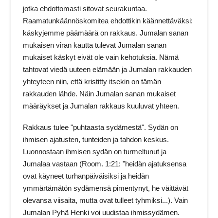
jotka ehdottomasti sitovat seurakuntaa.
Raamatunkäännöskomitea ehdottikin käännettäväksi:
käskyjemme päämäärä on rakkaus. Jumalan sanan
mukaisen viran kautta tulevat Jumalan sanan
mukaiset käskyt eivät ole vain kehotuksia. Nämä
tahtovat viedä uuteen elämään ja Jumalan rakkauden
yhteyteen niin, että kristitty itsekin on tämän
rakkauden lähde. Näin Jumalan sanan mukaiset
määräykset ja Jumalan rakkaus kuuluvat yhteen.
Rakkaus tulee "puhtaasta sydämestä". Sydän on
ihmisen ajatusten, tunteiden ja tahdon keskus.
Luonnostaan ihmisen sydän on turmeltunut ja
Jumalaa vastaan (Room. 1:21: "heidän ajatuksensa
ovat käyneet turhanpäiväisiksi ja heidän
ymmärtämätön sydämensä pimentynyt, he väittävät
olevansa viisaita, mutta ovat tulleet tyhmiksi...). Vain
Jumalan Pyhä Henki voi uudistaa ihmissydämen.