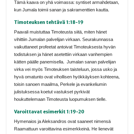
Tämä kaava on yhä voimassa: syntiset armahdetaan,
kun Jumala toimii sanan ja sakramenttien kautta.
Timoteuksen tehtävä 1:18-19
Paavali muistuttaa Timoteusta siitä, miten hänet
vihittiin Jumalan palvelijan virkaan. Seurakunnassa
vaikuttaneet profeetat antoivat Timoteuksesta hyvän
todistuksen ja hänet asetettiin virkaan vanhempien
kätten päälle panemisella. Jumalan sanan palvelijan
virka vei myös Timoteuksen taisteluun, jossa usko ja
hyvä omatunto ovat vihollisen hyökkäyksen kohteena,
toisin sanoen maailma, Perkele ja evankeliumin
julistuksessa koetut vastukset pyrkivät
houkuttelemaan Timoteusta luopumuksen tielle.
Varoittavat esimerkit 1:19-20
Hymenaios ja Aleksandros ovat saaneet nimensä
Raamattuun varoittavina esimerkkeinä. He lienevät