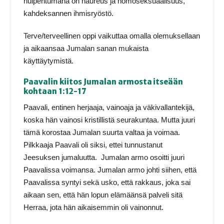
huipentumana on haureus ja homoseksuaalisuus,
kahdeksannen ihmisryöstö.
Terve/terveellinen oppi vaikuttaa omalla olemuksellaan
ja aikaansaa Jumalan sanan mukaista
käyttäytymistä.
Paavalin kiitos Jumalan armosta itseään
kohtaan 1:12-17
Paavali, entinen herjaaja, vainoaja ja väkivallantekijä,
koska hän vainosi kristillistä seurakuntaa. Mutta juuri
tämä korostaa Jumalan suurta valtaa ja voimaa.
Pilkkaaja Paavali oli siksi, ettei tunnustanut
Jeesuksen jumaluutta. Jumalan armo osoitti juuri
Paavalissa voimansa. Jumalan armo johti siihen, että
Paavalissa syntyi sekä usko, että rakkaus, joka sai
aikaan sen, että hän lopun elämäänsä palveli sitä
Herraa, jota hän aikaisemmin oli vainonnut.