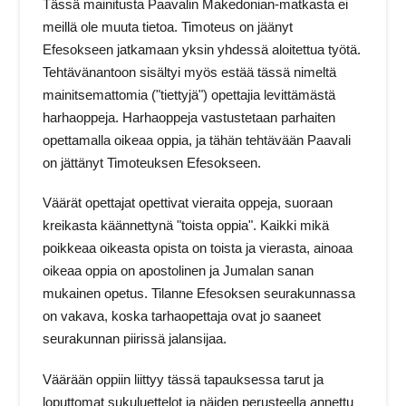
Tässä mainitusta Paavalin Makedonian-matkasta ei
meillä ole muuta tietoa. Timoteus on jäänyt
Efesokseen jatkamaan yksin yhdessä aloitettua työtä.
Tehtävänantoon sisältyi myös estää tässä nimeltä
mainitsemattomia ("tiettyjä") opettajia levittämästä
harhaoppeja. Harhaoppeja vastustetaan parhaiten
opettamalla oikeaa oppia, ja tähän tehtävään Paavali
on jättänyt Timoteuksen Efesokseen.
Väärät opettajat opettivat vieraita oppeja, suoraan
kreikasta käännettynä "toista oppia". Kaikki mikä
poikkeaa oikeasta opista on toista ja vierasta, ainoaa
oikeaa oppia on apostolinen ja Jumalan sanan
mukainen opetus. Tilanne Efesoksen seurakunnassa
on vakava, koska tarhaopettaja ovat jo saaneet
seurakunnan piirissä jalansijaa.
Väärään oppiin liittyy tässä tapauksessa tarut ja
loputtomat sukuluettelot ja näiden perusteella annettu