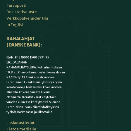
Turvaposti
Rekisteriseloste
Verkkopalveluiden tila
In English
RAHALAHJAT
(DANSKE BANK):
IBAN: FI13 8000 1500 7791 95
BIC: DABAFIHH
RAHANKERÄYSLUPA: Poliisihallituksen
10.9.2021 myöntämän rahankeräysluvan
RA/2021/1127 mukaisesti Suomen
Luterilainen Evankeliumiyhdistys ry voi
kerätä varoja toistaiseksi koko Suomen
alueella Ahvenanmaata lukuun
ottamatta. Kerätyt varat käytetään
vuoden kuluessa keräyksestä Suomen
Luterilaisen Evankeliumiyhdistyksen
työhön kotimaassa ja ulkomailla.
Laskutustiedot
Tietoa medialle