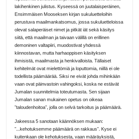
lakihenkinen julistus. Kyseessä on juutalaisperäinen,
Ensimmäisen Mooseksen kirjan sukuluetteloihin
perustuva maailmankatsomus, jossa sukuluetteloissa
olevat salaperäiset nimet ja pitkät iät sekä käsitys
siitä, että maailman ja taivaan välillä on erillinen
demoninen valtapiiri, muodostivat yhdessä
kiinnostavan, mutta harhaoppisen käsityksen
ihmisistä, maailmasta ja henkivalloista. Tällaiset
kehitelmät ovat mielettömiä ja loputtomia, niillä ei ole
todellista päämäärää. Siksi ne eivät johda mihinkään
vaan ovat päinvastoin vahingoksi, koska ne estävät
Jumalan suunnitelmia toteutumasta. Sen sijaan
Jumalan sanan mukainen opetus on oikeaa
"taloudenhoitoa", jolla on selvä tarkoitus ja päämäärä.
Jakeessa 5 sanotaan käännöksen mukaan:
"...kehotuksemme päämäärä on rakkaus". Kyse ei
kuitenkaan ole kehotuksesta, vaan määräyksistä,