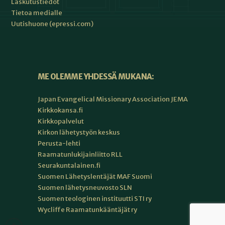
Laskutustiedot
Tietoa medialle
Uutishuone (epressi.com)
ME OLEMME YHDESSÄ MUKANA:
Japan Evangelical Missionary Association JEMA
Kirkkokansa.fi
Kirkkopalvelut
Kirkon lähetystyön keskus
Perusta-lehti
Raamatunlukijainliitto RLL
Seurakuntalainen.fi
Suomen Lähetyslentäjät MAF Suomi
Suomen lähetysneuvosto SLN
Suomen teologinen instituutti STI ry
Wycliffe Raamatunkääntäjät ry