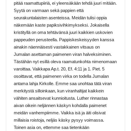
pitää raamattupiiriä, ei yleensäkään tehdä juuri mitään.
Syytä on varmaan sekä pappien että
seurakuntalaisten asenteissa. Meidän tulisi oppia
näkemään kaste papiksivihkimykseksi. Jokaisella
kristityllä on oma tehtävänsä juuri kaikkien uskovien
pappeuden perusteella. Pappiskeskeisyyden kanssa
ainakin näennäisesti vastakkainen vitsaus on
Jumalan asettaman paimenen viran halveksiminen.
Tästähän nyt esillä oleva raamatunkohta nimenomaan
varoittaa. Vaikkapa Ap.t. 20, Ef. 4:11 ja 1. Piet. 5
osoittavat, että paimenen virka on todella Jumalan
antama lahja Kirkolle. Emme saa unohtaa tätä viran
merkitystä silloinkaan, kun viranhaltijat kaikkein
vähiten ansaitsevat kunnioitusta. Luther rinnastaa
aivan oikein neljännen käskyn kohdalla paimenet
meidän vanhempiimme. Vaikka isä ja äiti olisivat
millaisia roistoja, neljäs käsky pysyy voimassa.
Toinen asia on, ettemme saa tietenkään