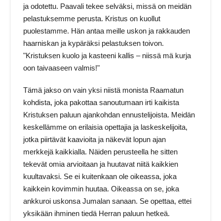
ja odotettu. Paavali tekee selväksi, missä on meidän
pelastuksemme perusta. Kristus on kuollut
puolestamme. Hän antaa meille uskon ja rakkauden
haarniskan ja kypäräksi pelastuksen toivon.
"Kristuksen kuolo ja kasteeni kallis – niissä mä kurja
oon taivaaseen valmis!"
Tämä jakso on vain yksi niistä monista Raamatun
kohdista, joka pakottaa sanoutumaan irti kaikista
Kristuksen paluun ajankohdan ennustelijoista. Meidän
keskellämme on erilaisia opettajia ja laskeskelijoita,
jotka piirtävät kaavioita ja näkevät lopun ajan
merkkejä kaikkialla. Näiden perusteella he sitten
tekevät omia arvioitaan ja huutavat niitä kaikkien
kuultavaksi. Se ei kuitenkaan ole oikeassa, joka
kaikkein kovimmin huutaa. Oikeassa on se, joka
ankkuroi uskonsa Jumalan sanaan. Se opettaa, ettei
yksikään ihminen tiedä Herran paluun hetkeä.