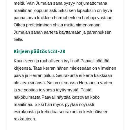
meitä. Vain Jumalan sana pysyy horjumattomana
maailman loppuun asti. Siksi sen lupauksiin on hyvä
panna turva kaikkien hurmahenkien harhoja vastaan.
Oikea profetoiminen ohjaa meitä nimenomaan
Jumalan sanan aarteita käyttämään ja parannuksen
tielle.
Kirjeen päätös 5:23-28
Kauniiseen ja rauhalliseen tyyliinsä Paavali päättää
kirjeensä. Taas kerran hänen mielessään on viimeinen
päivä ja Herran paluu. Seurakunta ei kerta kaikkiaan
ole arvo sinänsä. Se on olemassa Herraansa varten
ja se odottaa toivonsa täyttymystä. Tästä
näkökulmasta Paavali näyttää katsovan koko
maailmaa. Siksi hän myös pyytää nöyrästi
esirukousta ja kehottaa seurakuntaa keskinäiseen
rakkauteen.