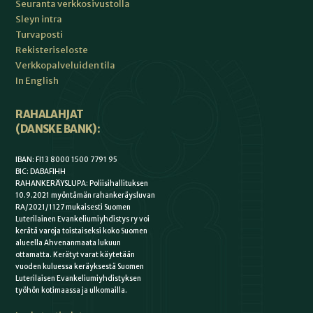
Seuranta verkkosivustolla
Sleyn intra
Turvaposti
Rekisteriseloste
Verkkopalveluiden tila
In English
RAHALAHJAT
(DANSKE BANK):
IBAN: FI13 8000 1500 7791 95
BIC: DABAFIHH
RAHANKERÄYSLUPA: Poliisihallituksen
10.9.2021 myöntämän rahankeräysluvan
RA/2021/1127 mukaisesti Suomen
Luterilainen Evankeliumiyhdistys ry voi
kerätä varoja toistaiseksi koko Suomen
alueella Ahvenanmaata lukuun
ottamatta. Kerätyt varat käytetään
vuoden kuluessa keräyksestä Suomen
Luterilaisen Evankeliumiyhdistyksen
työhön kotimaassa ja ulkomailla.