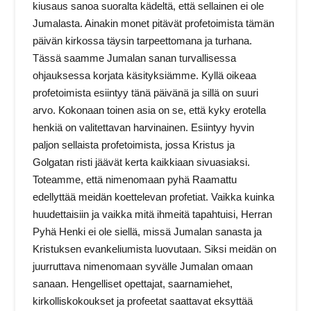
kiusaus sanoa suoralta kädeltä, että sellainen ei ole
Jumalasta. Ainakin monet pitävät profetoimista tämän
päivän kirkossa täysin tarpeettomana ja turhana.
Tässä saamme Jumalan sanan turvallisessa
ohjauksessa korjata käsityksiämme. Kyllä oikeaa
profetoimista esiintyy tänä päivänä ja sillä on suuri
arvo. Kokonaan toinen asia on se, että kyky erotella
henkiä on valitettavan harvinainen. Esiintyy hyvin
paljon sellaista profetoimista, jossa Kristus ja
Golgatan risti jäävät kerta kaikkiaan sivuasiaksi.
Toteamme, että nimenomaan pyhä Raamattu
edellyttää meidän koettelevan profetiat. Vaikka kuinka
huudettaisiin ja vaikka mitä ihmeitä tapahtuisi, Herran
Pyhä Henki ei ole siellä, missä Jumalan sanasta ja
Kristuksen evankeliumista luovutaan. Siksi meidän on
juurruttava nimenomaan syvälle Jumalan omaan
sanaan. Hengelliset opettajat, saarnamiehet,
kirkolliskokoukset ja profeetat saattavat eksyttää