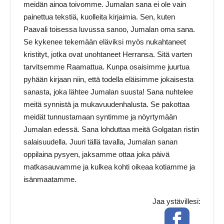
meidän ainoa toivomme. Jumalan sana ei ole vain
painettua tekstiä, kuolleita kirjaimia. Sen, kuten
Paavali toisessa luvussa sanoo, Jumalan oma sana.
Se kykenee tekemään eläviksi myös nukahtaneet
kristityt, jotka ovat unohtaneet Herransa. Sitä varten
tarvitsemme Raamattua. Kunpa osaisimme juurtua
pyhään kirjaan niin, että todella eläisimme jokaisesta
sanasta, joka lähtee Jumalan suusta! Sana nuhtelee
meitä synnistä ja mukavuudenhalusta. Se pakottaa
meidät tunnustamaan syntimme ja nöyrtymään
Jumalan edessä. Sana lohduttaa meitä Golgatan ristin
salaisuudella. Juuri tällä tavalla, Jumalan sanan
oppilaina pysyen, jaksamme ottaa joka päivä
matkasauvamme ja kulkea kohti oikeaa kotiamme ja
isänmaatamme.
Jaa ystävillesi:
Facebook