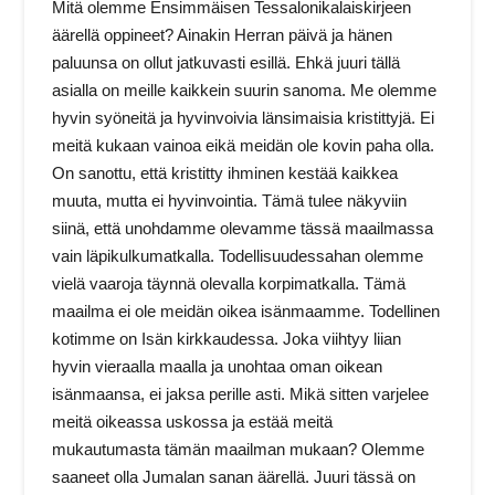
Mitä olemme Ensimmäisen Tessalonikalaiskirjeen
äärellä oppineet? Ainakin Herran päivä ja hänen
paluunsa on ollut jatkuvasti esillä. Ehkä juuri tällä
asialla on meille kaikkein suurin sanoma. Me olemme
hyvin syöneitä ja hyvinvoivia länsimaisia kristittyjä. Ei
meitä kukaan vainoa eikä meidän ole kovin paha olla.
On sanottu, että kristitty ihminen kestää kaikkea
muuta, mutta ei hyvinvointia. Tämä tulee näkyviin
siinä, että unohdamme olevamme tässä maailmassa
vain läpikulkumatkalla. Todellisuudessahan olemme
vielä vaaroja täynnä olevalla korpimatkalla. Tämä
maailma ei ole meidän oikea isänmaamme. Todellinen
kotimme on Isän kirkkaudessa. Joka viihtyy liian
hyvin vieraalla maalla ja unohtaa oman oikean
isänmaansa, ei jaksa perille asti. Mikä sitten varjelee
meitä oikeassa uskossa ja estää meitä
mukautumasta tämän maailman mukaan? Olemme
saaneet olla Jumalan sanan äärellä. Juuri tässä on