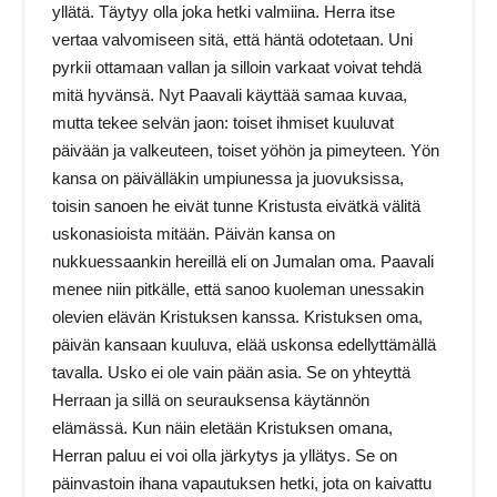
yllätä. Täytyy olla joka hetki valmiina. Herra itse
vertaa valvomiseen sitä, että häntä odotetaan. Uni
pyrkii ottamaan vallan ja silloin varkaat voivat tehdä
mitä hyvänsä. Nyt Paavali käyttää samaa kuvaa,
mutta tekee selvän jaon: toiset ihmiset kuuluvat
päivään ja valkeuteen, toiset yöhön ja pimeyteen. Yön
kansa on päivälläkin umpiunessa ja juovuksissa,
toisin sanoen he eivät tunne Kristusta eivätkä välitä
uskonasioista mitään. Päivän kansa on
nukkuessaankin hereillä eli on Jumalan oma. Paavali
menee niin pitkälle, että sanoo kuoleman unessakin
olevien elävän Kristuksen kanssa. Kristuksen oma,
päivän kansaan kuuluva, elää uskonsa edellyttämällä
tavalla. Usko ei ole vain pään asia. Se on yhteyttä
Herraan ja sillä on seurauksensa käytännön
elämässä. Kun näin eletään Kristuksen omana,
Herran paluu ei voi olla järkytys ja yllätys. Se on
päinvastoin ihana vapautuksen hetki, jota on kaivattu