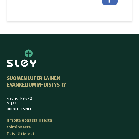
SUOMEN LUTERILAINEN
EVANKELIUMIYHDISTYS RY
Fredrikinkatu 42
PL 184
00181 HELSINKI
Ilmoita epäasiallisesta
toiminnasta
Päivitä tietosi