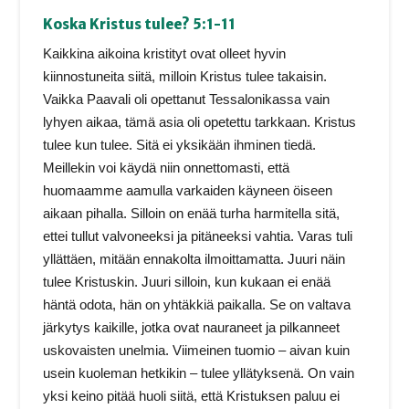
Koska Kristus tulee? 5:1-11
Kaikkina aikoina kristityt ovat olleet hyvin
kiinnostuneita siitä, milloin Kristus tulee takaisin.
Vaikka Paavali oli opettanut Tessalonikassa vain
lyhyen aikaa, tämä asia oli opetettu tarkkaan. Kristus
tulee kun tulee. Sitä ei yksikään ihminen tiedä.
Meillekin voi käydä niin onnettomasti, että
huomaamme aamulla varkaiden käyneen öiseen
aikaan pihalla. Silloin on enää turha harmitella sitä,
ettei tullut valvoneeksi ja pitäneeksi vahtia. Varas tuli
yllättäen, mitään ennakolta ilmoittamatta. Juuri näin
tulee Kristuskin. Juuri silloin, kun kukaan ei enää
häntä odota, hän on yhtäkkiä paikalla. Se on valtava
järkytys kaikille, jotka ovat nauraneet ja pilkanneet
uskovaisten unelmia. Viimeinen tuomio – aivan kuin
usein kuoleman hetkikin – tulee yllätyksenä. On vain
yksi keino pitää huoli siitä, että Kristuksen paluu ei