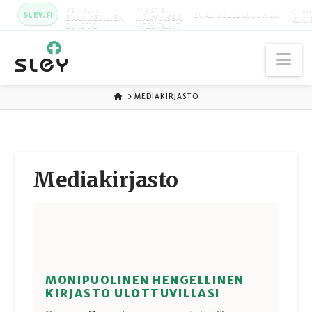
KARKUN
MAATA
SLEY
SLEY.FI
EVANKELIUMIJUHLA
EVANKELINEN
NÄKYVISSÄ
KAU
OPISTO
-FESTARIT
Na
ETUSIVU
MEDIAKIRJASTO
Media­kirjasto
MONIPUOLINEN HENGELLINEN
KIRJASTO ULOTTUVILLASI