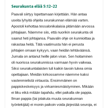
Seurakunta elää 5:12-22
Paavali siirtyy lopettamaan kirjettään. Hän antaa
useita lyhyitä ohjeita seurakunnan elämää varten.
Apostoli kehottaa tessalonikalaisia pitämään arvossa
johtajiaan. Näemme siis, että nuorikin seurakunta oli
saanut heti johtajansa. Paavalin ohje on kunnioittaa ja
rakastaa heitä. Tätä vaatimusta hän ei perusta
johtajien omaan kykyyn, vaan heidän tehtäväänsä.
Jumala on antanut heille jalon viran. Sen hoitaminen
oli nuorissa seurakunnissa varmaan hyvin vaikeaa.
Siksi seurakuntalaisten tuli kaikin tavoin tukea omia
opettajiaan. Meidän kirkossamme näemme kaksi
vastenmielistä virtausta. Ensimmäinen on
pappiskeskeisyys ja virkamiesmäistyminen. Mikään
ei liiku eikä mitään tapahdu, ellei paikalla ole pappia.
Ilman pappia (tai jotakuta muuta seurakunnan
työntekijää) ei monin paikoin voida järjestää seuroja, ei