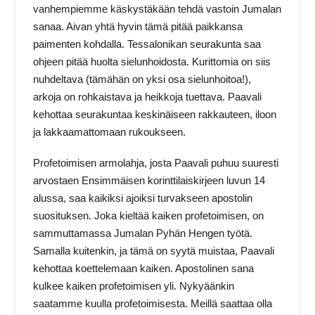
vanhempiemme käskystäkään tehdä vastoin Jumalan
sanaa. Aivan yhtä hyvin tämä pitää paikkansa
paimenten kohdalla. Tessalonikan seurakunta saa
ohjeen pitää huolta sielunhoidosta. Kurittomia on siis
nuhdeltava (tämähän on yksi osa sielunhoitoa!),
arkoja on rohkaistava ja heikkoja tuettava. Paavali
kehottaa seurakuntaa keskinäiseen rakkauteen, iloon
ja lakkaamattomaan rukoukseen.
Profetoimisen armolahja, josta Paavali puhuu suuresti
arvostaen Ensimmäisen korinttilaiskirjeen luvun 14
alussa, saa kaikiksi ajoiksi turvakseen apostolin
suosituksen. Joka kieltää kaiken profetoimisen, on
sammuttamassa Jumalan Pyhän Hengen työtä.
Samalla kuitenkin, ja tämä on syytä muistaa, Paavali
kehottaa koettelemaan kaiken. Apostolinen sana
kulkee kaiken profetoimisen yli. Nykyäänkin
saatamme kuulla profetoimisesta. Meillä saattaa olla