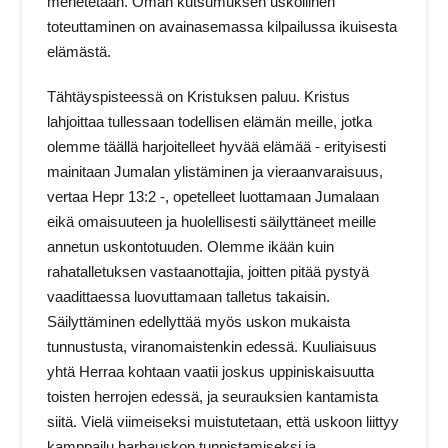
menetetään. Oman kutsumuksen uskollinen
toteuttaminen on avainasemassa kilpailussa ikuisesta
elämästä.
Tähtäyspisteessä on Kristuksen paluu. Kristus
lahjoittaa tullessaan todellisen elämän meille, jotka
olemme täällä harjoitelleet hyvää elämää - erityisesti
mainitaan Jumalan ylistäminen ja vieraanvaraisuus,
vertaa Hepr 13:2 -, opetelleet luottamaan Jumalaan
eikä omaisuuteen ja huolellisesti säilyttäneet meille
annetun uskontotuuden. Olemme ikään kuin
rahatalletuksen vastaanottajia, joitten pitää pystyä
vaadittaessa luovuttamaan talletus takaisin.
Säilyttäminen edellyttää myös uskon mukaista
tunnustusta, viranomaistenkin edessä. Kuuliaisuus
yhtä Herraa kohtaan vaatii joskus uppiniskaisuutta
toisten herrojen edessä, ja seurauksien kantamista
siitä. Vielä viimeiseksi muistutetaan, että uskoon liittyy
kamppailu harhauskon tunnistamiseksi ja