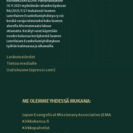
RAHANKERÄYSLUPA: Poliisihallituksen
10.9.2021 myöntämän rahankeräysluvan
RA/2021/1127 mukaisesti Suomen
Luterilainen Evankeliumiyhdistys ry voi
kerätä varoja toistaiseksi koko Suomen
alueella Ahvenanmaata lukuun
ottamatta. Kerätyt varat käytetään
vuoden kuluessa keräyksestä Suomen
Luterilaisen Evankeliumiyhdistyksen
työhön kotimaassa ja ulkomailla.
Laskutustiedot
Tietoa medialle
Uutishuone (epressi.com)
ME OLEMME YHDESSÄ MUKANA:
Japan Evangelical Missionary Association JEMA
Kirkkokansa.fi
Kirkkopalvelut