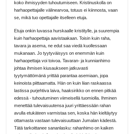
koko ihmisyyden tuhoutumiseen. Kristinuskolla on
harhaopettajalle välinearvoa, totuus ei kiinnosta, vaan
se, mikä tuo opettajalle itselleen etuja.
Etuja onkin luvassa hurskaalle kristitylle, ja suurempia
kuin harhaopettaja aavistaakaan. Toisin kuin raha,
tavara ja asema, ne edut saa viedä kuollessaan
mukanaan. Jo tyytyväisyys on enemmän kuin
harhaopettaja voi toivoa. Tavaran- ja kunnianhimo
johtaa ihmisen kiusaukseen jatkuvasti
tyytymättömänä yrittää parantaa asemiaan, jopa
keinoista piittaamatta. Hän on kuin liian raskaassa
lastissa purjehtiva laiva, haaksirikko on ennen pitkää
edessä - tuhoutuminen viimeisellä tuomiolla. Ihminen
menettää tulevaisuutensa juuri yrittäessään rahan
avulla etukäteen varmistaa sen, koska hän kieltäytyy
ottamasta vastaan tulevaisuuttaan Jumalan kädestä.
Tätä tarkoittanee sananlasku: rahanhimo on kaiken