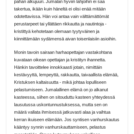
pahan alkujuuri. Jumalan hyviin lahjoihin ei saa
takertua, ikään kuin häneltä ei olisi enää mitään
odotettavissa. Hän voi antaa vain välttämättömät
perustarpeet tai yllättäen rikkautta ja nautintoja -
kristittyä kehotetaan olemaan tyytyväinen ja
kiinnittämään sydämensä aivan toisenlaisiin asioihin.
Monin tavoin sairaan harhaopettajan vastakohtana
kuvataan oikean opettajan ja kristityn ihannetta.
Hänkin tavoittelee innokkaasti jotain, nimittäin
kestävyyttä, lempeyttä, rakkautta, taivaallista elämää,
Kristuksen kaltaisuutta - mikä johtaa lopulliseen
pelastumiseen. Jumalallinen elämä on jo alkanut
kasteessa, siihen on sitouduttu kasteen yhteydessä
lausutussa uskontunnustuksessa, mutta sen on
määrä vallata ihmisessä jatkuvasti alaa ja vaihtua
kerran ikuiseen elämään. Jos syntisen vanhurskautus
kääntyy synnin vanhurskauttamiseen, pelastus