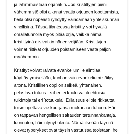
ja lähimmäistään orjanakin. Jos kristittyjen pieni
vähemmistö olisi alkanut vaatia orjuuden lopettamista,
heitä olisi nopeasti ryhdytty vainoamaan yhteiskunnan
vihollisina. Tässä tilanteessa kristitty voi hyvällä
omallatunnolla myös pitää orjia, vaikka nämä
kristittyinä olisivatkin hänen veljiään. Kristittyjen
voimat riittivät orjuuden poistamiseen vasta paljon
myöhemmin.
Kristityt voivat raivata evankeliumille elintilaa
käyttäytymisellään, kunhan vain evankeliumi säilyy
aitona. Kristillinen oppi on selkeä, yhtenäinen,
pelastava totuus - siihen ei kuulu vaihtoehtoisia
tulkintoja tai eri 'totuuksia'. Erilaisuus ei ole rikkautta,
toisin opettava vie kuulijansa mukanaan tuhoon. Hän
on tappavan hengellisen sairauden tartunnankantaja,
luonnoton, häiriintynyt olento. Nämä itseään täynnä
olevat typerykset ovat täysin vastuussa teoistaan: he