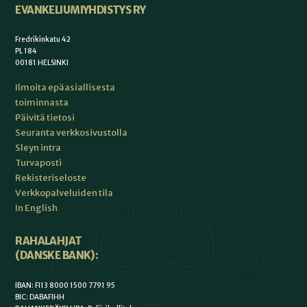
EVANKELIUMIYHDISTYS RY
Fredrikinkatu 42
PL 184
00181 HELSINKI
Ilmoita epäasiallisesta
toiminnasta
Päivitä tietosi
Seuranta verkkosivustolla
Sleyn intra
Turvaposti
Rekisteriseloste
Verkkopalveluiden tila
In English
RAHALAHJAT
(DANSKE BANK):
IBAN: FI13 8000 1500 7791 95
BIC: DABAFIHH