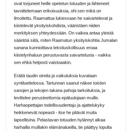
ovat torjuneet heille opetetun totuuden ja lähteneet
tavoittelemaan erikoisuuksia, ohi sen mikä on
ilmoitettu. Raamattua lukiessaan he saivartelevat ja
kiistelevät yksityiskohdista, vääristäen niiden
merkityksen yhteydessään. On vaikea antaa yleistä
sääntöä siitä, miten Raamatun yksityiskohtia Jumalan
sanana kunnioittava tekstiuskollisuus eroaa
kiistelynhaluun perustuvasta saivartelusta - vaikka
sen ehkä helposti vaistoaakin.
Eräitä taudin oireita ja vaikutuksia kuvataan
syntiluettelossa. Tartunnan saanut näkee toisten
sanojen ja tekojen takana pahoja tarkoituksia, ja
levittelee perusteettomia epäluulojaan muille.
Harhaopettajan todellisuudentaju ja ajattelukyky
heikkenevät nopeasti - itse he pitävät muita
lapsellisina. Pelastavan totuuden hylännyt alkaa
harhailla muillakin elämänalueilla, tie päättyy lopulta