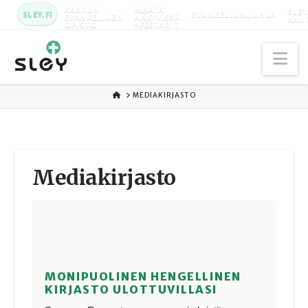
KARKUN
MAATA
SLEY
SLEY.FI
EVANKELIUMIJUHLA
EVANKELINEN
NÄKYVISSÄ
KAU
OPISTO
-FESTARIT
Na
ETUSIVU
MEDIAKIRJASTO
Media­kirjasto
MONIPUOLINEN HENGELLINEN
KIRJASTO ULOTTUVILLASI