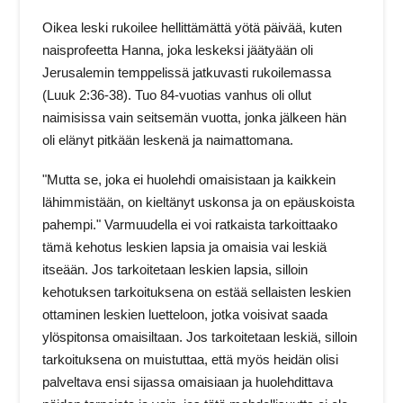
Oikea leski rukoilee hellittämättä yötä päivää, kuten
naisprofeetta Hanna, joka leskeksi jäätyään oli
Jerusalemin temppelissä jatkuvasti rukoilemassa
(Luuk 2:36-38). Tuo 84-vuotias vanhus oli ollut
naimisissa vain seitsemän vuotta, jonka jälkeen hän
oli elänyt pitkään leskenä ja naimattomana.
"Mutta se, joka ei huolehdi omaisistaan ja kaikkein
lähimmistään, on kieltänyt uskonsa ja on epäuskoista
pahempi." Varmuudella ei voi ratkaista tarkoittaako
tämä kehotus leskien lapsia ja omaisia vai leskiä
itseään. Jos tarkoitetaan leskien lapsia, silloin
kehotuksen tarkoituksena on estää sellaisten leskien
ottaminen leskien luetteloon, jotka voisivat saada
ylöspitonsa omaisiltaan. Jos tarkoitetaan leskiä, silloin
tarkoituksena on muistuttaa, että myös heidän olisi
palveltava ensi sijassa omaisiaan ja huolehdittava