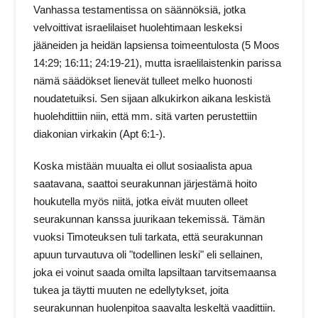
Vanhassa testamentissa on säännöksiä, jotka
velvoittivat israelilaiset huolehtimaan leskeksi
jääneiden ja heidän lapsiensa toimeentulosta (5 Moos
14:29; 16:11; 24:19-21), mutta israelilaistenkin parissa
nämä säädökset lienevät tulleet melko huonosti
noudatetuiksi. Sen sijaan alkukirkon aikana leskistä
huolehdittiin niin, että mm. sitä varten perustettiin
diakonian virkakin (Apt 6:1-).
Koska mistään muualta ei ollut sosiaalista apua
saatavana, saattoi seurakunnan järjestämä hoito
houkutella myös niitä, jotka eivät muuten olleet
seurakunnan kanssa juurikaan tekemissä. Tämän
vuoksi Timoteuksen tuli tarkata, että seurakunnan
apuun turvautuva oli "todellinen leski" eli sellainen,
joka ei voinut saada omilta lapsiltaan tarvitsemaansa
tukea ja täytti muuten ne edellytykset, joita
seurakunnan huolenpitoa saavalta leskeltä vaadittiin.