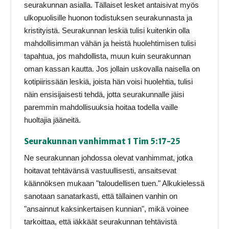
seurakunnan asialla. Tällaiset lesket antaisivat myös
ulkopuolisille huonon todistuksen seurakunnasta ja
kristityistä. Seurakunnan leskiä tulisi kuitenkin olla
mahdollisimman vähän ja heistä huolehtimisen tulisi
tapahtua, jos mahdollista, muun kuin seurakunnan
oman kassan kautta. Jos jollain uskovalla naisella on
kotipiirissään leskiä, joista hän voisi huolehtia, tulisi
näin ensisijaisesti tehdä, jotta seurakunnalle jäisi
paremmin mahdollisuuksia hoitaa todella vaille
huoltajia jääneitä.
Seurakunnan vanhimmat 1 Tim 5:17-25
Ne seurakunnan johdossa olevat vanhimmat, jotka
hoitavat tehtävänsä vastuullisesti, ansaitsevat
käännöksen mukaan "taloudellisen tuen." Alkukielessä
sanotaan sanatarkasti, että tällainen vanhin on
"ansainnut kaksinkertaisen kunnian", mikä voinee
tarkoittaa, että iäkkäät seurakunnan tehtävistä