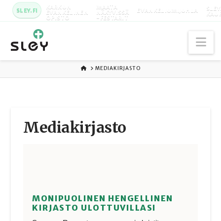
KARKUN
MAATA
SLEY
SLEY.FI
EVANKELIUMIJUHLA
EVANKELINEN
NÄKYVISSÄ
KAU
OPISTO
-FESTARIT
Na
ETUSIVU
MEDIAKIRJASTO
Media­kirjasto
MONIPUOLINEN HENGELLINEN
KIRJASTO ULOTTUVILLASI