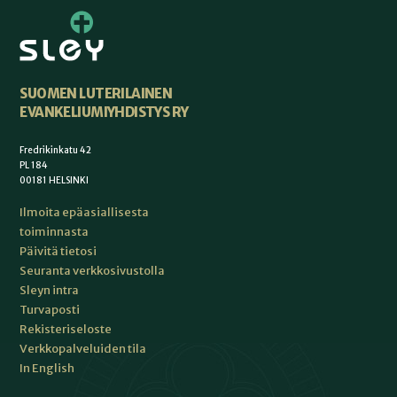
SUOMEN LUTERILAINEN
EVANKELIUMIYHDISTYS RY
Fredrikinkatu 42
PL 184
00181 HELSINKI
Ilmoita epäasiallisesta
toiminnasta
Päivitä tietosi
Seuranta verkkosivustolla
Sleyn intra
Turvaposti
Rekisteriseloste
Verkkopalveluiden tila
In English