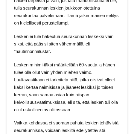
näiden tarpeista ja vain, jos tätä mahdollisuutta ei ole,
tulla seurakunnan leskien joukkoon otettuina
seurakuntaa palvelemaan. Tämä jälkimmäinen selitys
on kielellisesti perustellumpi.
Lesken ei tule hakeutua seurakunnan leskeksi vain
siksi, että pääsisi siten vähemmällä, eli
"nautinnonhalusta".
Lesken minimi-iäksi määritellään 60-vuotta ja hänen
tulee olla ollut vain yhden miehen vaimo.
Luultavastikaan ei tarkoiteta niitä, jotka olisivat olleet
kaksi kertaa naimisissa ja jääneet leskiksi jo toisen
kerran, vaan samaa asiaa kuin piispan
kelvollisuusvaatimuksissa, eli sitä, että lesken tuli olla
ollut uskollinen avioliitossaan.
Vaikka kohdassa ei suoraan puhuta leskien tehtävistä
seurakunnissa, voidaan leskiltä edellytettävistä