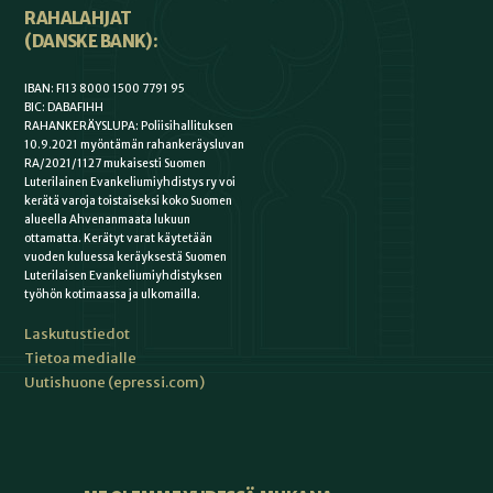
RAHALAHJAT
(DANSKE BANK):
IBAN: FI13 8000 1500 7791 95
BIC: DABAFIHH
RAHANKERÄYSLUPA: Poliisihallituksen
10.9.2021 myöntämän rahankeräysluvan
RA/2021/1127 mukaisesti Suomen
Luterilainen Evankeliumiyhdistys ry voi
kerätä varoja toistaiseksi koko Suomen
alueella Ahvenanmaata lukuun
ottamatta. Kerätyt varat käytetään
vuoden kuluessa keräyksestä Suomen
Luterilaisen Evankeliumiyhdistyksen
työhön kotimaassa ja ulkomailla.
Laskutustiedot
Tietoa medialle
Uutishuone (epressi.com)