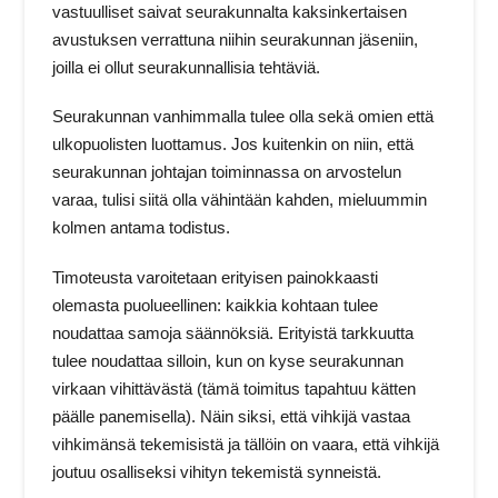
vastuulliset saivat seurakunnalta kaksinkertaisen
avustuksen verrattuna niihin seurakunnan jäseniin,
joilla ei ollut seurakunnallisia tehtäviä.
Seurakunnan vanhimmalla tulee olla sekä omien että
ulkopuolisten luottamus. Jos kuitenkin on niin, että
seurakunnan johtajan toiminnassa on arvostelun
varaa, tulisi siitä olla vähintään kahden, mieluummin
kolmen antama todistus.
Timoteusta varoitetaan erityisen painokkaasti
olemasta puolueellinen: kaikkia kohtaan tulee
noudattaa samoja säännöksiä. Erityistä tarkkuutta
tulee noudattaa silloin, kun on kyse seurakunnan
virkaan vihittävästä (tämä toimitus tapahtuu kätten
päälle panemisella). Näin siksi, että vihkijä vastaa
vihkimänsä tekemisistä ja tällöin on vaara, että vihkijä
joutuu osalliseksi vihityn tekemistä synneistä.