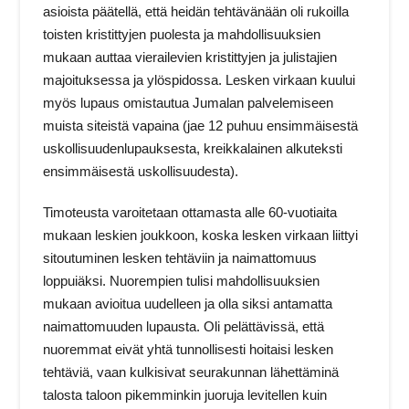
asioista päätellä, että heidän tehtävänään oli rukoilla
toisten kristittyjen puolesta ja mahdollisuuksien
mukaan auttaa vierailevien kristittyjen ja julistajien
majoituksessa ja ylöspidossa. Lesken virkaan kuului
myös lupaus omistautua Jumalan palvelemiseen
muista siteistä vapaina (jae 12 puhuu ensimmäisestä
uskollisuudenlupauksesta, kreikkalainen alkuteksti
ensimmäisestä uskollisuudesta).
Timoteusta varoitetaan ottamasta alle 60-vuotiaita
mukaan leskien joukkoon, koska lesken virkaan liittyi
sitoutuminen lesken tehtäviin ja naimattomuus
loppuiäksi. Nuorempien tulisi mahdollisuuksien
mukaan avioitua uudelleen ja olla siksi antamatta
naimattomuuden lupausta. Oli pelättävissä, että
nuoremmat eivät yhtä tunnollisesti hoitaisi lesken
tehtäviä, vaan kulkisivat seurakunnan lähettäminä
talosta taloon pikemminkin juoruja levitellen kuin