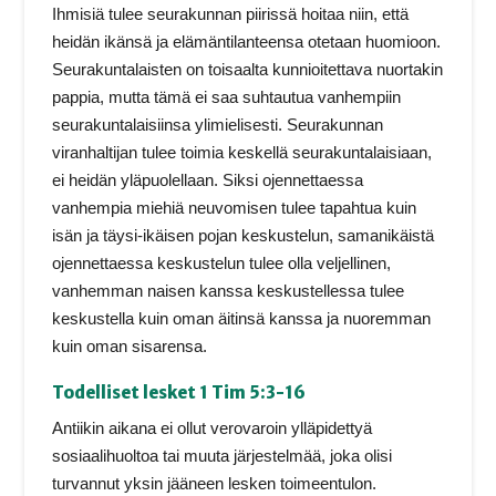
Ihmisiä tulee seurakunnan piirissä hoitaa niin, että
heidän ikänsä ja elämäntilanteensa otetaan huomioon.
Seurakuntalaisten on toisaalta kunnioitettava nuortakin
pappia, mutta tämä ei saa suhtautua vanhempiin
seurakuntalaisiinsa ylimielisesti. Seurakunnan
viranhaltijan tulee toimia keskellä seurakuntalaisiaan,
ei heidän yläpuolellaan. Siksi ojennettaessa
vanhempia miehiä neuvomisen tulee tapahtua kuin
isän ja täysi-ikäisen pojan keskustelun, samanikäistä
ojennettaessa keskustelun tulee olla veljellinen,
vanhemman naisen kanssa keskustellessa tulee
keskustella kuin oman äitinsä kanssa ja nuoremman
kuin oman sisarensa.
Todelliset lesket 1 Tim 5:3-16
Antiikin aikana ei ollut verovaroin ylläpidettyä
sosiaalihuoltoa tai muuta järjestelmää, joka olisi
turvannut yksin jääneen lesken toimeentulon.