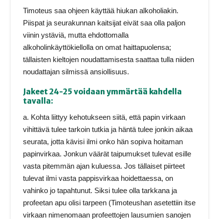
Timoteus saa ohjeen käyttää hiukan alkoholiakin.
Piispat ja seurakunnan kaitsijat eivät saa olla paljon
viinin ystäviä, mutta ehdottomalla
alkoholinkäyttökiellolla on omat haittapuolensa;
tällaisten kieltojen noudattamisesta saattaa tulla niiden
noudattajan silmissä ansiollisuus.
Jakeet 24-25 voidaan ymmärtää kahdella
tavalla:
a. Kohta liittyy kehotukseen siitä, että papin virkaan
vihittävä tulee tarkoin tutkia ja häntä tulee jonkin aikaa
seurata, jotta kävisi ilmi onko hän sopiva hoitaman
papinvirkaa. Jonkun väärät taipumukset tulevat esille
vasta pitemmän ajan kuluessa. Jos tällaiset piirteet
tulevat ilmi vasta pappisvirkaa hoidettaessa, on
vahinko jo tapahtunut. Siksi tulee olla tarkkana ja
profeetan apu olisi tarpeen (Timoteushan asetettiin itse
virkaan nimenomaan profeettojen lausumien sanojen