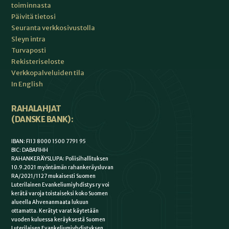
toiminnasta
Päivitä tietosi
Seuranta verkkosivustolla
Sleyn intra
Turvaposti
Rekisteriseloste
Verkkopalveluiden tila
In English
RAHALAHJAT
(DANSKE BANK):
IBAN: FI13 8000 1500 7791 95
BIC: DABAFIHH
RAHANKERÄYSLUPA: Poliisihallituksen
10.9.2021 myöntämän rahankeräysluvan
RA/2021/1127 mukaisesti Suomen
Luterilainen Evankeliumiyhdistys ry voi
kerätä varoja toistaiseksi koko Suomen
alueella Ahvenanmaata lukuun
ottamatta. Kerätyt varat käytetään
vuoden kuluessa keräyksestä Suomen
Luterilaisen Evankeliumiyhdistyksen