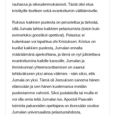
rauhassa ja oikeudenmukaisesti. Tästä olisi etua
kristityille itselleen sekä evankeliumin välittämiselle.
Rukous kaikkien puolesta on perusteltua ja tärkeää,
sillä Jumala tahtoo kaikkien pelastumista (toisin kuin
esimerkiksi gnostikot opettivat). Pelastus ei
kuitenkaan voi tapahtua ohi Kristuksen. Kristus on
kuollut kaikkien puolesta, Jumalan ennalta
määräämänä ajankohtana, ja tämä on nyt julistettava
evankeliumina kaikille kansoille. Jumalan ja
ihmiskunnan yhteensovittamisen on saanut
tehtäväkseen yksi ainoa välimies - näin siksi, että
Jumala on yksi. Tämä oli Jeesuksen sanoma hänen
eläessään ja sen hänen kuolemansa meidän
puolestamme vahvisti. Siksi juutalaisilla tai muilla ei
voi olla omia teitä Jumalan luo. Apostoli Paavalin
toiminta pakanoiden opettajana on itsessään osoitus
Jumalan universaalista pelastustahdosta.