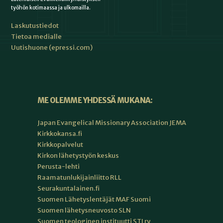
työhön kotimaassa ja ulkomailla.
Laskutustiedot
Tietoa medialle
Uutishuone (epressi.com)
ME OLEMME YHDESSÄ MUKANA:
Japan Evangelical Missionary Association JEMA
Kirkkokansa.fi
Kirkkopalvelut
Kirkon lähetystyön keskus
Perusta-lehti
Raamatunlukijainliitto RLL
Seurakuntalainen.fi
Suomen Lähetyslentäjät MAF Suomi
Suomen lähetysneuvosto SLN
Suomen teologinen instituutti STI ry