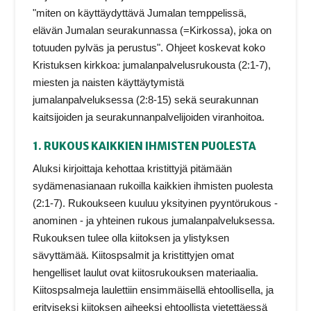
"miten on käyttäydyttävä Jumalan temppelissä,
elävän Jumalan seurakunnassa (=Kirkossa), joka on
totuuden pylväs ja perustus". Ohjeet koskevat koko
Kristuksen kirkkoa: jumalanpalvelusrukousta (2:1-7),
miesten ja naisten käyttäytymistä
jumalanpalveluksessa (2:8-15) sekä seurakunnan
kaitsijoiden ja seurakunnanpalvelijoiden viranhoitoa.
1. RUKOUS KAIKKIEN IHMISTEN PUOLESTA
Aluksi kirjoittaja kehottaa kristittyjä pitämään
sydämenasianaan rukoilla kaikkien ihmisten puolesta
(2:1-7). Rukoukseen kuuluu yksityinen pyyntörukous -
anominen - ja yhteinen rukous jumalanpalveluksessa.
Rukouksen tulee olla kiitoksen ja ylistyksen
sävyttämää. Kiitospsalmit ja kristittyjen omat
hengelliset laulut ovat kiitosrukouksen materiaalia.
Kiitospsalmeja laulettiin ensimmäisellä ehtoollisella, ja
erityiseksi kiitoksen aiheeksi ehtoollista vietettäessä