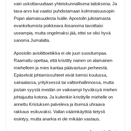
vain uskottavuuttaan yhteiskunnallisena laitoksena. Ja
tasa-arvo kai vaatisi puhdistamaan kolminaisuusopin
Pojan alamaisuudesta Isälle. Apostolin julistamasta
evankeliumista poikkeava ilosanoma tavoittaisi
useampia, mutta ongelmaksi jää, ettei se olisi hyvä
sanoma Jumalalta.
Apostolin avioliittoetiikka ei ole juuri suositumpaa.
Raamattu opettaa, että kristitty nainen on alamainen
miehelleen ja mies kantaa päävastuun perheestä.
Epäselvät johtamissuhteet eivät toimisi koulussa,
sairaalassa, yrityksessä tai valtionhallinnossa, mutta
jostain syystä meidän on vaikeampi hyväksyä miehen
johtajuutta kotona. Ja kuitenkin kristitylle miehelle on
annettu Kristuksen palveleva ja itsensä uhraava
rakkaus esikuvaksi. Vallan väärinkäyttöä tietysti
esiintyy, mutta anarkia ei ole mikään vastaus.