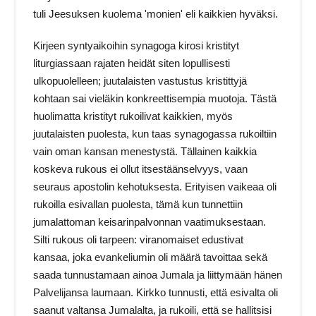
tuli Jeesuksen kuolema 'monien' eli kaikkien hyväksi.
Kirjeen syntyaikoihin synagoga kirosi kristityt
liturgiassaan rajaten heidät siten lopullisesti
ulkopuolelleen; juutalaisten vastustus kristittyjä
kohtaan sai vieläkin konkreettisempia muotoja. Tästä
huolimatta kristityt rukoilivat kaikkien, myös
juutalaisten puolesta, kun taas synagogassa rukoiltiin
vain oman kansan menestystä. Tällainen kaikkia
koskeva rukous ei ollut itsestäänselvyys, vaan
seuraus apostolin kehotuksesta. Erityisen vaikeaa oli
rukoilla esivallan puolesta, tämä kun tunnettiin
jumalattoman keisarinpalvonnan vaatimuksestaan.
Silti rukous oli tarpeen: viranomaiset edustivat
kansaa, joka evankeliumin oli määrä tavoittaa sekä
saada tunnustamaan ainoa Jumala ja liittymään hänen
Palvelijansa laumaan. Kirkko tunnusti, että esivalta oli
saanut valtansa Jumalalta, ja rukoili, että se hallitsisi