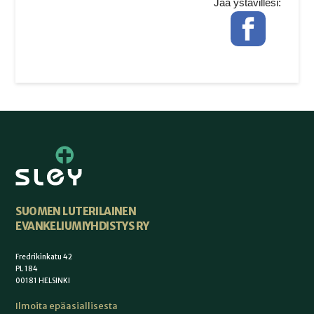
Jaa ystävillesi:
Facebook
SUOMEN LUTERILAINEN
EVANKELIUMIYHDISTYS RY
Fredrikinkatu 42
PL 184
00181 HELSINKI
Ilmoita epäasiallisesta