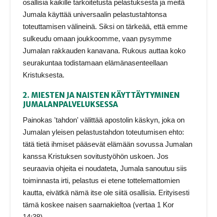
osallisia kaikille tarkoitetusta pelastuksesta ja meitä
Jumala käyttää universaalin pelastustahtonsa
toteuttamisen välineinä. Siksi on tärkeää, että emme
sulkeudu omaan joukkoomme, vaan pysymme
Jumalan rakkauden kanavana. Rukous auttaa koko
seurakuntaa todistamaan elämänasenteellaan
Kristuksesta.
2. MIESTEN JA NAISTEN KÄYTTÄYTYMINEN
JUMALANPALVELUKSESSA
Painokas 'tahdon' välittää apostolin käskyn, joka on
Jumalan yleisen pelastustahdon toteutumisen ehto:
tätä tietä ihmiset pääsevät elämään sovussa Jumalan
kanssa Kristuksen sovitustyöhön uskoen. Jos
seuraavia ohjeita ei noudateta, Jumala sanoutuu siis
toiminnasta irti, pelastus ei etene tottelemattomien
kautta, eivätkä nämä itse ole siitä osallisia. Erityisesti
tämä koskee naisen saarnakieltoa (vertaa 1 Kor
14:38).