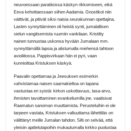
neuvoessaan paratiisissa käskyn rikkomiseen, eikä
Eeva kehottaessaan siihen Aadamia. Gnostikot niin
väittivät, ja pitivät siksi naisia seurakunnan opettajina.
Lasten synnyttäminen oli heistä synti, jumalallisen
sielun vangitsemista ruumiin vankilaan. Kristitty
nainen tunnustaa uskonsa hyvään Jumalaan mm.
synnyttämällä lapsia ja alistumalla miehensä tahtoon
avioliitossa. Pappisvirkaan hän ei pyri, vaan
kunnioittaa Kristuksen käskyä.
Paavalin opettamaa ja Jeesuksen esimerkin
vahvistamaa naisen saarnakieltoa on tapana
vastustaa eri syistä: kirkon uskottavuus, tasa-arvo,
ihmisten tavoittaminen evankeliumilla jne. vaatisivat
Raamatun sanoman muuttamista. Perusteluihin ei ole
tarpeen vastata, Kristuksen valtuuttama lähettiläs on
välittänyt meille Jumalan tahdon. Silti on selvää, että
yleisiin ajattelutapoihin mukautumalla kirkko puolustaa