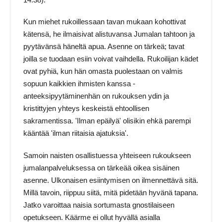
Kun miehet rukoillessaan tavan mukaan kohottivat
kätensä, he ilmaisivat alistuvansa Jumalan tahtoon ja
pyytävänsä häneltä apua. Asenne on tärkeä; tavat
joilla se tuodaan esiin voivat vaihdella. Rukoilijan kädet
ovat pyhiä, kun hän omasta puolestaan on valmis
sopuun kaikkien ihmisten kanssa -
anteeksipyytäminenhän on rukouksen ydin ja
kristittyjen yhteys keskeistä ehtoollisen
sakramentissa. 'Ilman epäilyä' olisikin ehkä parempi
kääntää 'ilman riitaisia ajatuksia'.
Samoin naisten osallistuessa yhteiseen rukoukseen
jumalanpalveluksessa on tärkeää oikea sisäinen
asenne. Ulkonaisen esiintymisen on ilmennettävä sitä.
Millä tavoin, riippuu siitä, mitä pidetään hyvänä tapana.
Jatko varoittaa naisia sortumasta gnostilaiseen
opetukseen. Käärme ei ollut hyvällä asialla