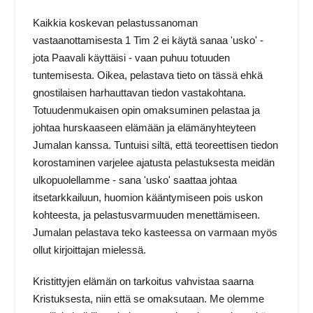
Kaikkia koskevan pelastussanoman
vastaanottamisesta 1 Tim 2 ei käytä sanaa 'usko' -
jota Paavali käyttäisi - vaan puhuu totuuden
tuntemisesta. Oikea, pelastava tieto on tässä ehkä
gnostilaisen harhauttavan tiedon vastakohtana.
Totuudenmukaisen opin omaksuminen pelastaa ja
johtaa hurskaaseen elämään ja elämänyhteyteen
Jumalan kanssa. Tuntuisi siltä, että teoreettisen tiedon
korostaminen varjelee ajatusta pelastuksesta meidän
ulkopuolellamme - sana 'usko' saattaa johtaa
itsetarkkailuun, huomion kääntymiseen pois uskon
kohteesta, ja pelastusvarmuuden menettämiseen.
Jumalan pelastava teko kasteessa on varmaan myös
ollut kirjoittajan mielessä.
Kristittyjen elämän on tarkoitus vahvistaa saarna
Kristuksesta, niin että se omaksutaan. Me olemme