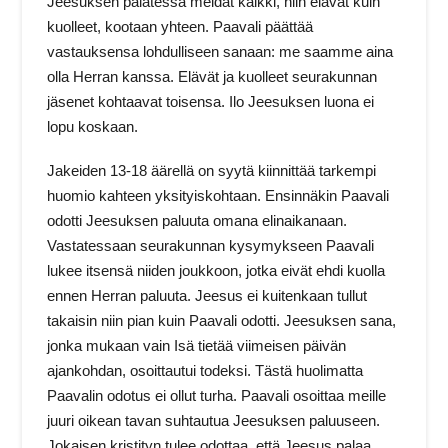
Jeesuksen palatessa meidät kaikki, niin elävät kuin
kuolleet, kootaan yhteen. Paavali päättää
vastauksensa lohdulliseen sanaan: me saamme aina
olla Herran kanssa. Elävät ja kuolleet seurakunnan
jäsenet kohtaavat toisensa. Ilo Jeesuksen luona ei
lopu koskaan.
Jakeiden 13-18 äärellä on syytä kiinnittää tarkempi
huomio kahteen yksityiskohtaan. Ensinnäkin Paavali
odotti Jeesuksen paluuta omana elinaikanaan.
Vastatessaan seurakunnan kysymykseen Paavali
lukee itsensä niiden joukkoon, jotka eivät ehdi kuolla
ennen Herran paluuta. Jeesus ei kuitenkaan tullut
takaisin niin pian kuin Paavali odotti. Jeesuksen sana,
jonka mukaan vain Isä tietää viimeisen päivän
ajankohdan, osoittautui todeksi. Tästä huolimatta
Paavalin odotus ei ollut turha. Paavali osoittaa meille
juuri oikean tavan suhtautua Jeesuksen paluuseen.
Jokaisen kristityn tulee odottaa, että Jeesus palaa