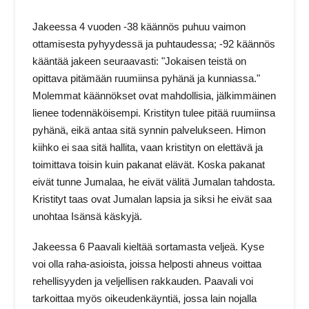
Jakeessa 4 vuoden -38 käännös puhuu vaimon
ottamisesta pyhyydessä ja puhtaudessa; -92 käännös
kääntää jakeen seuraavasti: "Jokaisen teistä on
opittava pitämään ruumiinsa pyhänä ja kunniassa."
Molemmat käännökset ovat mahdollisia, jälkimmäinen
lienee todennäköisempi. Kristityn tulee pitää ruumiinsa
pyhänä, eikä antaa sitä synnin palvelukseen. Himon
kiihko ei saa sitä hallita, vaan kristityn on elettävä ja
toimittava toisin kuin pakanat elävät. Koska pakanat
eivät tunne Jumalaa, he eivät välitä Jumalan tahdosta.
Kristityt taas ovat Jumalan lapsia ja siksi he eivät saa
unohtaa Isänsä käskyjä.
Jakeessa 6 Paavali kieltää sortamasta veljeä. Kyse
voi olla raha-asioista, joissa helposti ahneus voittaa
rehellisyyden ja veljellisen rakkauden. Paavali voi
tarkoittaa myös oikeudenkäyntiä, jossa lain nojalla