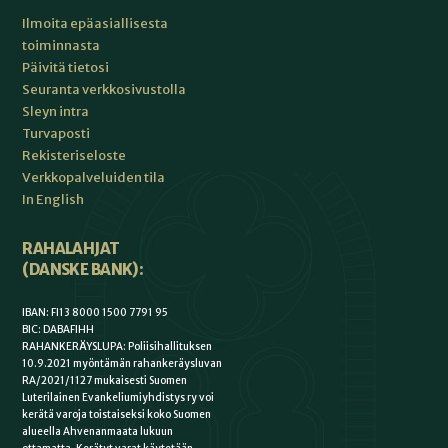
Ilmoita epäasiallisesta
toiminnasta
Päivitä tietosi
Seuranta verkkosivustolla
Sleyn intra
Turvaposti
Rekisteriseloste
Verkkopalveluiden tila
In English
RAHALAHJAT
(DANSKE BANK):
IBAN: FI13 8000 1500 7791 95
BIC: DABAFIHH
RAHANKERÄYSLUPA: Poliisihallituksen
10.9.2021 myöntämän rahankeräysluvan
RA/2021/1127 mukaisesti Suomen
Luterilainen Evankeliumiyhdistys ry voi
kerätä varoja toistaiseksi koko Suomen
alueella Ahvenanmaata lukuun