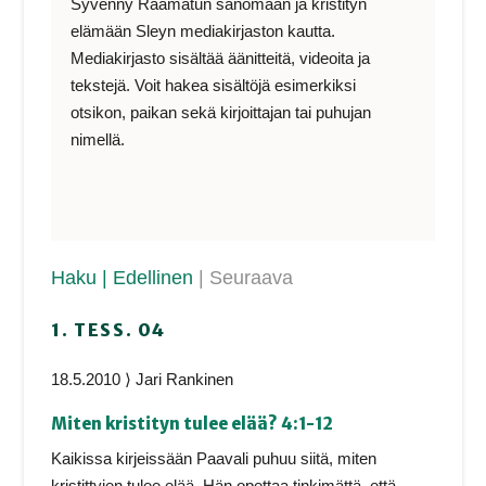
Syvenny Raamatun sanomaan ja kristityn
elämään Sleyn mediakirjaston kautta.
Mediakirjasto sisältää äänitteitä, videoita ja
tekstejä. Voit hakea sisältöjä esimerkiksi
otsikon, paikan sekä kirjoittajan tai puhujan
nimellä.
Haku
| Edellinen
| Seuraava
1. TESS. 04
18.5.2010 ⟩ Jari Rankinen
Miten kristityn tulee elää? 4:1-12
Kaikissa kirjeissään Paavali puhuu siitä, miten
kristittyjen tulee elää. Hän opettaa tinkimättä, että