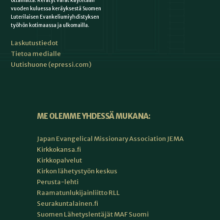
ottamatta. Kerätyt varat käytetään
vuoden kuluessa keräyksestä Suomen
Luterilaisen Evankeliumiyhdistyksen
työhön kotimaassa ja ulkomailla.
Laskutustiedot
Tietoa medialle
Uutishuone (epressi.com)
ME OLEMME YHDESSÄ MUKANA:
Japan Evangelical Missionary Association JEMA
Kirkkokansa.fi
Kirkkopalvelut
Kirkon lähetystyön keskus
Perusta-lehti
Raamatunlukijainliitto RLL
Seurakuntalainen.fi
Suomen Lähetyslentäjät MAF Suomi