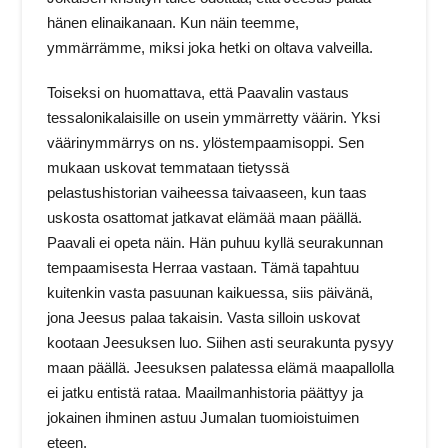
hänen elinaikanaan. Kun näin teemme,
ymmärrämme, miksi joka hetki on oltava valveilla.
Toiseksi on huomattava, että Paavalin vastaus
tessalonikalaisille on usein ymmärretty väärin. Yksi
väärinymmärrys on ns. ylöstempaamisoppi. Sen
mukaan uskovat temmataan tietyssä
pelastushistorian vaiheessa taivaaseen, kun taas
uskosta osattomat jatkavat elämää maan päällä.
Paavali ei opeta näin. Hän puhuu kyllä seurakunnan
tempaamisesta Herraa vastaan. Tämä tapahtuu
kuitenkin vasta pasuunan kaikuessa, siis päivänä,
jona Jeesus palaa takaisin. Vasta silloin uskovat
kootaan Jeesuksen luo. Siihen asti seurakunta pysyy
maan päällä. Jeesuksen palatessa elämä maapallolla
ei jatku entistä rataa. Maailmanhistoria päättyy ja
jokainen ihminen astuu Jumalan tuomioistuimen
eteen.