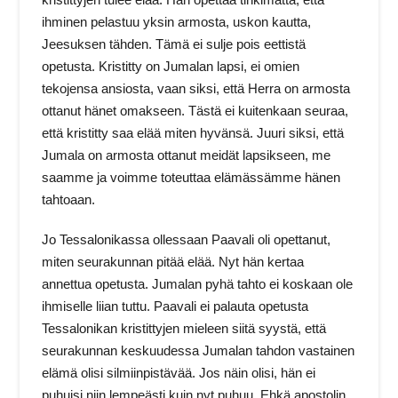
ihminen pelastuu yksin armosta, uskon kautta,
Jeesuksen tähden. Tämä ei sulje pois eettistä
opetusta. Kristitty on Jumalan lapsi, ei omien
tekojensa ansiosta, vaan siksi, että Herra on armosta
ottanut hänet omakseen. Tästä ei kuitenkaan seuraa,
että kristitty saa elää miten hyvänsä. Juuri siksi, että
Jumala on armosta ottanut meidät lapsikseen, me
saamme ja voimme toteuttaa elämässämme hänen
tahtoaan.
Jo Tessalonikassa ollessaan Paavali oli opettanut,
miten seurakunnan pitää elää. Nyt hän kertaa
annettua opetusta. Jumalan pyhä tahto ei koskaan ole
ihmiselle liian tuttu. Paavali ei palauta opetusta
Tessalonikan kristittyjen mieleen siitä syystä, että
seurakunnan keskuudessa Jumalan tahdon vastainen
elämä olisi silmiinpistävää. Jos näin olisi, hän ei
puhuisi niin lempeästi kuin nyt puhuu. Ehkä apostolin