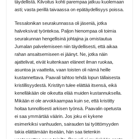
täydellistä. Kilvoitus kohti parempaa jatkuu kuolemaan
asti; vasta perillä taivaassa on epätäydellisyys poissa.
Tessalonikan seurakunnassa oli jäseniä, jotka
halveksivat työntekoa. Paljon hienompaa oli toimia
seurakunnan hengellisinä johtajina ja omistautua
Jumalan palvelemiseen niin täydellisesti, että aikaa
rahan ansaitsemiseen ei jäänyt. Ne, jotka näin
ajattelivat, eivät kuitenkaan eläneet ilman ruokaa,
asuntoa ja vaatteita, vaan toisten oli nämä heille
kustannettava. Paavali tahtoo tehdä lopun tällaisesta
kristillisyydestä. Kristityn tulee elättää itsensä, eikä
kenelläkään ole oikeutta elää muiden kustannuksella.
Mikään ei ole arvokkaampaa kuin se, että kristitty
hoitaa tunnollisesti arkisen työnsä. Paavalin opetusta
ei saa ymmärtää väärin. Jos joku ei kykene
esimerkiksi vanhuuden, sairauden tai työttömyyden
takia elättämään itseään, hän saa tietenkin