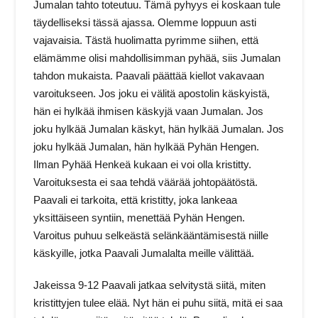
Jumalan tahto toteutuu. Tämä pyhyys ei koskaan tule
täydelliseksi tässä ajassa. Olemme loppuun asti
vajavaisia. Tästä huolimatta pyrimme siihen, että
elämämme olisi mahdollisimman pyhää, siis Jumalan
tahdon mukaista. Paavali päättää kiellot vakavaan
varoitukseen. Jos joku ei välitä apostolin käskyistä,
hän ei hylkää ihmisen käskyjä vaan Jumalan. Jos
joku hylkää Jumalan käskyt, hän hylkää Jumalan. Jos
joku hylkää Jumalan, hän hylkää Pyhän Hengen.
Ilman Pyhää Henkeä kukaan ei voi olla kristitty.
Varoituksesta ei saa tehdä väärää johtopäätöstä.
Paavali ei tarkoita, että kristitty, joka lankeaa
yksittäiseen syntiin, menettää Pyhän Hengen.
Varoitus puhuu selkeästä selänkääntämisestä niille
käskyille, jotka Paavali Jumalalta meille välittää.
Jakeissa 9-12 Paavali jatkaa selvitystä siitä, miten
kristittyjen tulee elää. Nyt hän ei puhu siitä, mitä ei saa