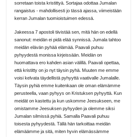
sorretaan toista kristittyä. Sortajaa odottaa Jumalan
rangaistus - mahdollisesti jo tässä ajassa, viimeistään
kerran Jumalan tuomioistuimen edessä.
Jakeessa 7 apostoli tiivistää sen, mitä hän on edellä
sanonut: meidän ei pidä elää synnissä. Jumala tahtoo
meidän elävän pyhää elämää. Paavali puhuu
pyhyydestä monissa kirjeissään. Meidän on
huomattava ero kahden asian välillä. Paavali opettaa,
että kristitty on jo nyt täysin pyhä. Muuten me emme
voisi kelvata täydellistä pyhyyttä vaativalle Jumalalle.
Täysin pyhiä emme kuitenkaan ole oman elämämme
perusteella, vaan pyhyys on Kristuksen pyhyyttä. Kun
meidät on kastettu ja kun uskomme Jeesukseen, me
omistamme Jeesuksen pyhyyden ja olemme siksi
Jumalan silmissä pyhiä. Samalla Paavali puhuu
toisesta pyhyydestä. Tällä hän tarkoittaa meidän
elämäämme ja sitä, miten hyvin elämässämme