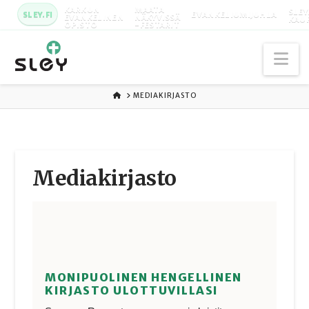
KARKUN
MAATA
SLEY
SLEY.FI
EVANKELIUMIJUHLA
EVANKELINEN
NÄKYVISSÄ
KAU
OPISTO
-FESTARIT
Na
ETUSIVU
MEDIAKIRJASTO
Media­kirjasto
MONIPUOLINEN HENGELLINEN
KIRJASTO ULOTTUVILLASI