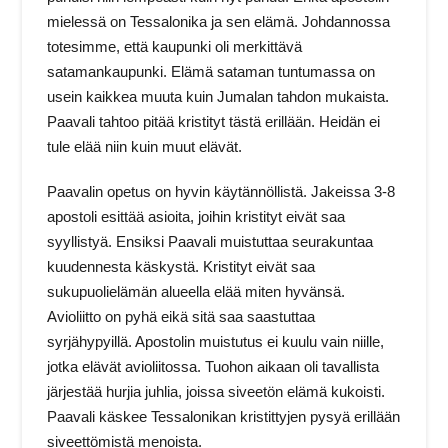
mielessä on Tessalonika ja sen elämä. Johdannossa
totesimme, että kaupunki oli merkittävä
satamankaupunki. Elämä sataman tuntumassa on
usein kaikkea muuta kuin Jumalan tahdon mukaista.
Paavali tahtoo pitää kristityt tästä erillään. Heidän ei
tule elää niin kuin muut elävät.
Paavalin opetus on hyvin käytännöllistä. Jakeissa 3-8
apostoli esittää asioita, joihin kristityt eivät saa
syyllistyä. Ensiksi Paavali muistuttaa seurakuntaa
kuudennesta käskystä. Kristityt eivät saa
sukupuolielämän alueella elää miten hyvänsä.
Avioliitto on pyhä eikä sitä saa saastuttaa
syrjähypyillä. Apostolin muistutus ei kuulu vain niille,
jotka elävät avioliitossa. Tuohon aikaan oli tavallista
järjestää hurjia juhlia, joissa siveetön elämä kukoisti.
Paavali käskee Tessalonikan kristittyjen pysyä erillään
siveettömistä menoista.