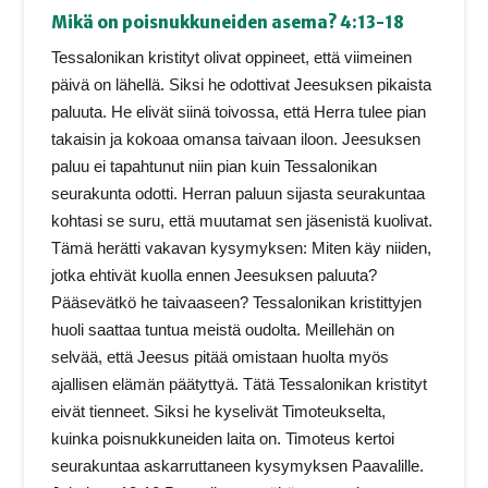
Mikä on poisnukkuneiden asema? 4:13-18
Tessalonikan kristityt olivat oppineet, että viimeinen
päivä on lähellä. Siksi he odottivat Jeesuksen pikaista
paluuta. He elivät siinä toivossa, että Herra tulee pian
takaisin ja kokoaa omansa taivaan iloon. Jeesuksen
paluu ei tapahtunut niin pian kuin Tessalonikan
seurakunta odotti. Herran paluun sijasta seurakuntaa
kohtasi se suru, että muutamat sen jäsenistä kuolivat.
Tämä herätti vakavan kysymyksen: Miten käy niiden,
jotka ehtivät kuolla ennen Jeesuksen paluuta?
Pääsevätkö he taivaaseen? Tessalonikan kristittyjen
huoli saattaa tuntua meistä oudolta. Meillehän on
selvää, että Jeesus pitää omistaan huolta myös
ajallisen elämän päätyttyä. Tätä Tessalonikan kristityt
eivät tienneet. Siksi he kyselivät Timoteukselta,
kuinka poisnukkuneiden laita on. Timoteus kertoi
seurakuntaa askarruttaneen kysymyksen Paavalille.