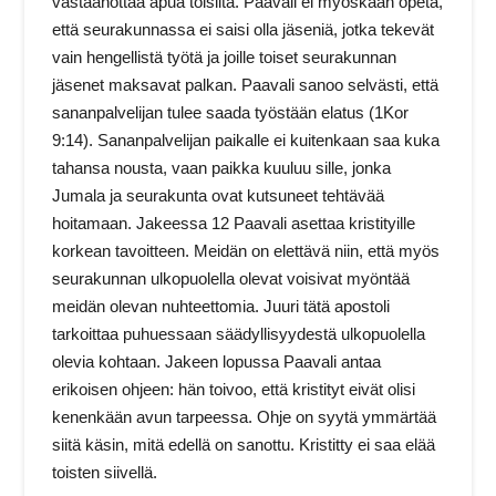
vastaanottaa apua toisilta. Paavali ei myöskään opeta,
että seurakunnassa ei saisi olla jäseniä, jotka tekevät
vain hengellistä työtä ja joille toiset seurakunnan
jäsenet maksavat palkan. Paavali sanoo selvästi, että
sananpalvelijan tulee saada työstään elatus (1Kor
9:14). Sananpalvelijan paikalle ei kuitenkaan saa kuka
tahansa nousta, vaan paikka kuuluu sille, jonka
Jumala ja seurakunta ovat kutsuneet tehtävää
hoitamaan. Jakeessa 12 Paavali asettaa kristityille
korkean tavoitteen. Meidän on elettävä niin, että myös
seurakunnan ulkopuolella olevat voisivat myöntää
meidän olevan nuhteettomia. Juuri tätä apostoli
tarkoittaa puhuessaan säädyllisyydestä ulkopuolella
olevia kohtaan. Jakeen lopussa Paavali antaa
erikoisen ohjeen: hän toivoo, että kristityt eivät olisi
kenenkään avun tarpeessa. Ohje on syytä ymmärtää
siitä käsin, mitä edellä on sanottu. Kristitty ei saa elää
toisten siivellä.