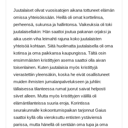
Juutalaiset olivat vuosisatojen aikana tottuneet elämän
omissa yhteisöissään. Heillä oli omat korttelinsa,
perheensä, sukunsa ja hallintonsa. Vaikeuksia oli toki
juutalaisellakin: Hän saattoi joutua pakanan orjaksi ja
aika usein viha leimahti rajuna koko juutalaisten
yhteisöä kohtaan. Siitä huolimatta juutalaisella oli oma
kotinsa ja oma paikkansa kaupungissa. Tältä osin
ensimmäisten kristittyjen asema saattoi olla aivan
toisenlainen. Kuten juutalaisia myös kristittyjä
vierastettiin yleensäkin, koska he eivät osallistuneet
muiden ihmisten jumalanpalvelukseen ja juhliin:
tällaisessa tilanteessa rumat juorut saivat helposti
siivet alleen. Mutta myös kristittyjen välillä oli
elämäntilanteissa suuria eroja. Korintissa
seurakunnalle kokoontumispaikan tarjonnut Gaius
saattoi kyllä olla vieroksuttu entisten ystäviensä
parissa, mutta hänellä oli sentään oma tupa ja oma