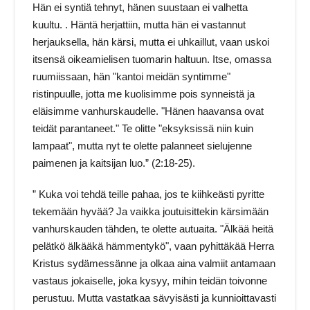
Hän ei syntiä tehnyt, hänen suustaan ei valhetta
kuultu. . Häntä herjattiin, mutta hän ei vastannut
herjauksella, hän kärsi, mutta ei uhkaillut, vaan uskoi
itsensä oikeamielisen tuomarin haltuun. Itse, omassa
ruumiissaan, hän "kantoi meidän syntimme"
ristinpuulle, jotta me kuolisimme pois synneistä ja
eläisimme vanhurskaudelle. "Hänen haavansa ovat
teidät parantaneet." Te olitte "eksyksissä niin kuin
lampaat", mutta nyt te olette palanneet sielujenne
paimenen ja kaitsijan luo.” (2:18-25).
” Kuka voi tehdä teille pahaa, jos te kiihkeästi pyritte
tekemään hyvää? Ja vaikka joutuisittekin kärsimään
vanhurskauden tähden, te olette autuaita. "Älkää heitä
pelätkö älkääkä hämmentykö", vaan pyhittäkää Herra
Kristus sydämessänne ja olkaa aina valmiit antamaan
vastaus jokaiselle, joka kysyy, mihin teidän toivonne
perustuu. Mutta vastatkaa sävyisästi ja kunnioittavasti