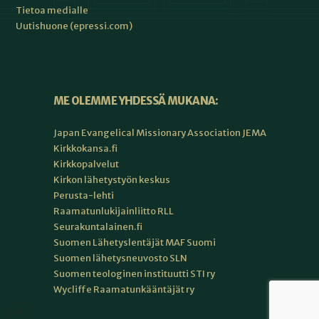
Tietoa medialle
Uutishuone (epressi.com)
ME OLEMME YHDESSÄ MUKANA:
Japan Evangelical Missionary Association JEMA
Kirkkokansa.fi
Kirkkopalvelut
Kirkon lähetystyön keskus
Perusta-lehti
Raamatunlukijainliitto RLL
Seurakuntalainen.fi
Suomen Lähetyslentäjät MAF Suomi
Suomen lähetysneuvosto SLN
Suomen teologinen instituutti STI ry
Wycliffe Raamatunkääntäjät ry