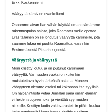
Erkki Koskenniemi
Vääryyttä kärsivien evankeliumi
Osaamme aivan liian vähän käyttää oman elämämme
rakennuspuina asioita, joita Raamattu meille opettaa.
Eräs tällainen on se lohdutus vääryyttä kärsineille, jota
saamme lukea eri puolilta Raamattua, varsinkin
Ensimmäisestä Pietarin kirjeestä.
Vääryyttä ja vääryyttä
Moni kristitty joutuu ja on joutunut kärsimään
vääryyttä. Varmuuden vuoksi on kuitenkin
muistutettava hyvin tärkeästä asiasta: Moneen
vääryyteen olemme osaksi tai kokonaan itse syyllisiä.
On halpahintaista vetää Jumalan sana oman elämän
virheiden suojaverhoksi ja vierittää syy muiden
niskoille. Kristityn kodin vakiovarusteisiin pitäisi kuulua
kokovartalopeili: Monta kertaa riitoihin syyllinen