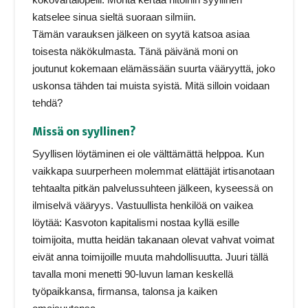
katselee sinua sieltä suoraan silmiin.
Tämän varauksen jälkeen on syytä katsoa asiaa
toisesta näkökulmasta. Tänä päivänä moni on
joutunut kokemaan elämässään suurta vääryyttä, joko
uskonsa tähden tai muista syistä. Mitä silloin voidaan
tehdä?
Missä on syyllinen?
Syyllisen löytäminen ei ole välttämättä helppoa. Kun
vaikkapa suurperheen molemmat elättäjät irtisanotaan
tehtaalta pitkän palvelussuhteen jälkeen, kyseessä on
ilmiselvä vääryys. Vastuullista henkilöä on vaikea
löytää: Kasvoton kapitalismi nostaa kyllä esille
toimijoita, mutta heidän takanaan olevat vahvat voimat
eivät anna toimijoille muuta mahdollisuutta. Juuri tällä
tavalla moni menetti 90-luvun laman keskellä
työpaikkansa, firmansa, talonsa ja kaiken