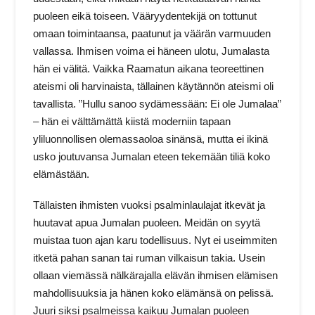
puoleen eikä toiseen. Vääryydentekijä on tottunut
omaan toimintaansa, paatunut ja väärän varmuuden
vallassa. Ihmisen voima ei häneen ulotu, Jumalasta
hän ei välitä. Vaikka Raamatun aikana teoreettinen
ateismi oli harvinaista, tällainen käytännön ateismi oli
tavallista. ”Hullu sanoo sydämessään: Ei ole Jumalaa”
– hän ei välttämättä kiistä moderniin tapaan
yliluonnollisen olemassaoloa sinänsä, mutta ei ikinä
usko joutuvansa Jumalan eteen tekemään tiliä koko
elämästään.
Tällaisten ihmisten vuoksi psalminlaulajat itkevät ja
huutavat apua Jumalan puoleen. Meidän on syytä
muistaa tuon ajan karu todellisuus. Nyt ei useimmiten
itketä pahan sanan tai ruman vilkaisun takia. Usein
ollaan viemässä nälkärajalla elävän ihmisen elämisen
mahdollisuuksia ja hänen koko elämänsä on pelissä.
Juuri siksi psalmeissa kaikuu Jumalan puoleen