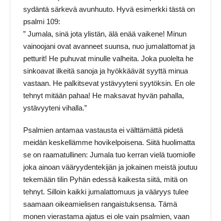
sydäntä särkevä avunhuuto. Hyvä esimerkki tästä on
psalmi 109:
” Jumala, sinä jota ylistän, älä enää vaikene! Minun
vainoojani ovat avanneet suunsa, nuo jumalattomat ja
petturit! He puhuvat minulle valheita. Joka puolelta he
sinkoavat ilkeitä sanoja ja hyökkäävät syyttä minua
vastaan. He palkitsevat ystävyyteni syytöksin. En ole
tehnyt mitään pahaa! He maksavat hyvän pahalla,
ystävyyteni vihalla.”
Psalmien antamaa vastausta ei välttämättä pidetä
meidän keskellämme hovikelpoisena. Siitä huolimatta
se on raamatullinen: Jumala tuo kerran vielä tuomiolle
joka ainoan vääryydentekijän ja jokainen meistä joutuu
tekemään tilin Pyhän edessä kaikesta siitä, mitä on
tehnyt. Silloin kaikki jumalattomuus ja vääryys tulee
saamaan oikeamielisen rangaistuksensa. Tämä
monen vierastama ajatus ei ole vain psalmien, vaan