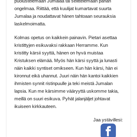
puolustelemaan Jumalaa tai selittelemään pahan
ongelmaa. Riittää, että kuulijat kumartavat suurta
Jumalaa ja noudattavat hänen tahtoaan seurauksia
laskelmoimatta.
Kolmas opetus on kaikkein painavin. Pietari asettaa
kristittyjen esikuvaksi rakkaan Herramme. Kun
kristitty kärsii syyttä, hänen on hyvä muistaa
Kristuksen elämää. Myös hän kärsi syyttä ja lunasti
näin kaikki syntiset omikseen. Kun hän kärsi, hän ei
kironnut eikä uhannut. Juuri näin hän kantoi kaikkien
ihmisten synnit ristinpuulle ja teki meistä Jumalan
lapsia. Kun me kärsimme vääryyttä uskomme takia,
meillä on suuri esikuva. Pyhät jalanjäljet johtavat
ikuiseen kirkkauteen.
Jaa ystävillesi:
Facebook