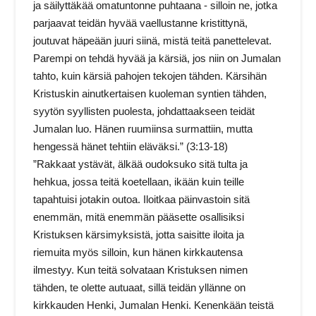
ja säilyttäkää omatuntonne puhtaana - silloin ne, jotka
parjaavat teidän hyvää vaellustanne kristittynä,
joutuvat häpeään juuri siinä, mistä teitä panettelevat.
Parempi on tehdä hyvää ja kärsiä, jos niin on Jumalan
tahto, kuin kärsiä pahojen tekojen tähden. Kärsihän
Kristuskin ainutkertaisen kuoleman syntien tähden,
syytön syyllisten puolesta, johdattaakseen teidät
Jumalan luo. Hänen ruumiinsa surmattiin, mutta
hengessä hänet tehtiin eläväksi.” (3:13-18)
”Rakkaat ystävät, älkää oudoksuko sitä tulta ja
hehkua, jossa teitä koetellaan, ikään kuin teille
tapahtuisi jotakin outoa. Iloitkaa päinvastoin sitä
enemmän, mitä enemmän pääsette osallisiksi
Kristuksen kärsimyksistä, jotta saisitte iloita ja
riemuita myös silloin, kun hänen kirkkautensa
ilmestyy. Kun teitä solvataan Kristuksen nimen
tähden, te olette autuaat, sillä teidän yllänne on
kirkkauden Henki, Jumalan Henki. Kenenkään teistä