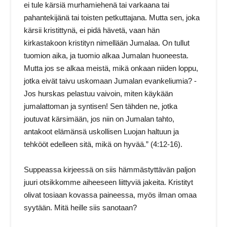
ei tule kärsiä murhamiehenä tai varkaana tai
pahantekijänä tai toisten petkuttajana. Mutta sen, joka
kärsii kristittynä, ei pidä hävetä, vaan hän
kirkastakoon kristityn nimellään Jumalaa. On tullut
tuomion aika, ja tuomio alkaa Jumalan huoneesta.
Mutta jos se alkaa meistä, mikä onkaan niiden loppu,
jotka eivät taivu uskomaan Jumalan evankeliumia? -
Jos hurskas pelastuu vaivoin, miten käykään
jumalattoman ja syntisen! Sen tähden ne, jotka
joutuvat kärsimään, jos niin on Jumalan tahto,
antakoot elämänsä uskollisen Luojan haltuun ja
tehkööt edelleen sitä, mikä on hyvää.” (4:12-16).
Suppeassa kirjeessä on siis hämmästyttävän paljon
juuri otsikkomme aiheeseen liittyviä jakeita. Kristityt
olivat tosiaan kovassa paineessa, myös ilman omaa
syytään. Mitä heille siis sanotaan?