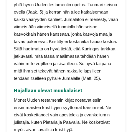
yhtä hyvin Uuden testamentin opetus. Tuomari seisoo
ovella (Jaak. 5) ja kerran hän tulee katkaisemaan
kaikki vääryyden kahleet. Jumalaton ei menesty, vaan
viimeistään viimeisellä tuomiolla hän seisoo
kasvokkain hänen kanssaan, jonka kasvoja maa ja
taivas pakenevat. Kristitty ei kosta eikä haudo kostoa.
Siitä huolimatta on hyvä tietää, että Kuningas tarkkaa
jatkuvasti, mitä tässä maailmassa tehdään hänen
vähimmille veljilleen ja sisarilleen: Se hyvä tai paha
mitä ihmiset tekevät hänen rakkaille lapsilleen,
tehdään itselleen pyhälle Jumalalle (Matt. 25).
Hajallaan olevat muukalaiset
Monet Uuden testamentin kirjat nostavat esiin
ensimmäisten kristittyjen syyttömät kärsimiset. Ne
eivät koskettaneet vain apostoleja ja evankeliumin
julistajia, kuten Pietaria ja Paavalia. Ne koskettivat
myös aivan tavallisia kristittyjä.