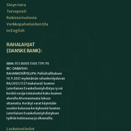
Sleyn intra
Turvaposti
Rekisteriseloste
Verkkopalveluiden tila
In English
RAHALAHJAT
(DANSKE BANK):
IBAN: FI13 8000 1500 7791 95
BIC: DABAFIHH
RAHANKERÄYSLUPA: Poliisihallituksen
10.9.2021 myöntämän rahankeräysluvan
RA/2021/1127 mukaisesti Suomen
Luterilainen Evankeliumiyhdistys ry voi
kerätä varoja toistaiseksi koko Suomen
alueella Ahvenanmaata lukuun
ottamatta. Kerätyt varat käytetään
vuoden kuluessa keräyksestä Suomen
Luterilaisen Evankeliumiyhdistyksen
työhön kotimaassa ja ulkomailla.
Laskutustiedot