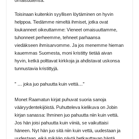
omaisuutensa.
Toisinaan kuitenkin syyllisen löytäminen on hyvin
helppoa. Tiedämme nimeltä ihmiset, jotka ovat
loukanneet oikeuttamme: Vieneet omaisuuttamme,
tuhonneet perheemme, tehneet parhaansa
viedäkseen ihmisarvomme. Ja jos menemme hieman
kauemmas Suomesta, moni kristitty tietää aivan
hyvin, ketkä polttavat kirkkoja ja ahdistavat uskonsa
tunnustavia kristittyjä.
” … joka juo pahuutta kuin vettä…”
Monet Raamatun kirjat puhuvat suoria sanoja
vääryydentekijöistä. Puhutteleva kielikuva on Jobin
kirjan sanassa: Ihminen juo pahuutta niin kuin vettä.
Jos hän joisi pahuutta kuin viiniä, se vaikuttaisi
häneen. Nyt hän juo sitä niin kuin vettä, uudestaan ja
uudestaan, eikä mikään näytä hetkauttavan häntä