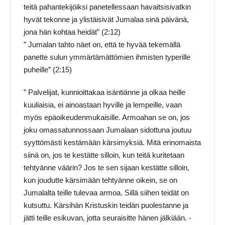
teitä pahantekijöiksi panetellessaan havaitsisivatkin
hyvät tekonne ja ylistäisivät Jumalaa sinä päivänä,
jona hän kohtaa heidät” (2:12)
” Jumalan tahto näet on, että te hyvää tekemällä
panette sulun ymmärtämättömien ihmisten typerille
puheille” (2:15)
” Palvelijat, kunnioittakaa isäntiänne ja olkaa heille
kuuliaisia, ei ainoastaan hyville ja lempeille, vaan
myös epäoikeudenmukaisille. Armoahan se on, jos
joku omassatunnossaan Jumalaan sidottuna joutuu
syyttömästi kestämään kärsimyksiä. Mitä erinomaista
siinä on, jos te kestätte silloin, kun teitä kuritetaan
tehtyänne väärin? Jos te sen sijaan kestätte silloin,
kun joudutte kärsimään tehtyänne oikein, se on
Jumalalta teille tulevaa armoa. Sillä siihen teidät on
kutsuttu. Kärsihän Kristuskin teidän puolestanne ja
jätti teille esikuvan, jotta seuraisitte hänen jälkiään. -