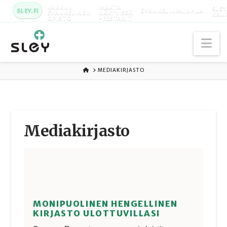
KARKUN
MAATA
SLEY
SLEY.FI
EVANKELIUMIJUHLA
EVANKELINEN
NÄKYVISSÄ
KAU
OPISTO
-FESTARIT
Na
ETUSIVU
MEDIAKIRJASTO
Media­kirjasto
MONIPUOLINEN HENGELLINEN
KIRJASTO ULOTTUVILLASI