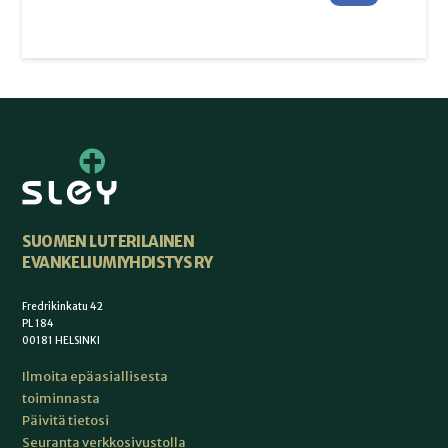
SUOMEN LUTERILAINEN
EVANKELIUMIYHDISTYS RY
Fredrikinkatu 42
PL 184
00181 HELSINKI
Ilmoita epäasiallisesta
toiminnasta
Päivitä tietosi
Seuranta verkkosivustolla