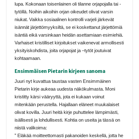
lupa. Kokonaan toisenlainen oli tilanne orjapojalla tai -
tytöllä. Noihin aikoihin orjan oikeudet olivat varsin
niukat. Vaikka sosiaalinen kontrolli varjeli järkevät
isännät järjettömyyksiltä, se ei koskettanut järjettömiä
isäntiä eikä varsinkaan heidän asettamiaan esimiehiä.
Varhaiset kristilliset kirjoitukset vaikenevat armollisesti
yksityiskohdista, joita orjapojat ja –tytöt joutuivat
kohtaamaan.
Ensimmäisen Pietarin kirjeen sanoma
Juuri nyt kuvattua taustaa vasten Ensimmäinen
Pietarin kirje aukeaa uudesta näkökulmasta. Moni
kristitty kärsi vääryyttä, jota ei kukaan voinut
mitenkään perustella. Hajallaan eläneet muukalaiset
olivat kovilla. Juuri heitä kirje puhuttelee lämpimästi,
isällisesti ja lohdullisesti. Kohtia on useita ja tässä on
niistä valikoima:
” Eläkää moitteettomasti pakanoiden keskellä, jotta he