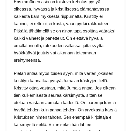
Ensimmäinen asia on toistuva kehotus pysyä
oikeassa, hyvässä ja kristillisessä elämäntavassa
kaikesta kärsimyksestä riippumatta. Kristitty ei
kapinoi, ei rettelöi, ei kosta, vaan pyrkii rakkauteen.
Pitkällä tähtäimellä se on ainoa tapa osoittaa vääräksi
kaikki valheet ja panettelut. On elettävä hyvällä
omallatunnolla, rakkauden vallassa, jotta syyttä
hyökkäävät joutuisivat aikanaan toteamaan
erehtyneensä.
Pietari antaa myös toisen syyn, mitä varten jokaisen
kristityn kannattaa pysyä Jumalan käskyjen tiellä.
Kristitty ottaa vastaan, mitä Jumala antaa. Jos oikean
tien kulkemisesta seuraa kärsimystä, sitten se
otetaan vastaan Jumalan kädestä: On parempi kärsiä
hyvää tehden kuin pahaa tehden. On arvokasta kärsiä
Kristuksen nimen tähden. Sen enempää kirjoittaja ei
kärsimystä selitä. Viimeiseksi hän lähtee