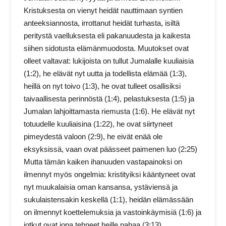
Kristuksesta on vienyt heidät nauttimaan syntien
anteeksiannosta, irrottanut heidät turhasta, isiltä
peritystä vaelluksesta eli pakanuudesta ja kaikesta
siihen sidotusta elämänmuodosta. Muutokset ovat
olleet valtavat: lukijoista on tullut Jumalalle kuuliaisia
(1:2), he elävät nyt uutta ja todellista elämää (1:3),
heillä on nyt toivo (1:3), he ovat tulleet osallisiksi
taivaallisesta perinnöstä (1:4), pelastuksesta (1:5) ja
Jumalan lahjoittamasta riemusta (1:6). He elävät nyt
totuudelle kuuliaisina (1:22), he ovat siirtyneet
pimeydestä valoon (2:9), he eivät enää ole
eksyksissä, vaan ovat päässeet paimenen luo (2:25)
Mutta tämän kaiken ihanuuden vastapainoksi on
ilmennyt myös ongelmia: kristityiksi kääntyneet ovat
nyt muukalaisia oman kansansa, ystäviensä ja
sukulaistensakin keskellä (1:1), heidän elämässään
on ilmennyt koettelemuksia ja vastoinkäymisiä (1:6) ja
jotkut ovat jopa tehneet heille pahaa (3:13).