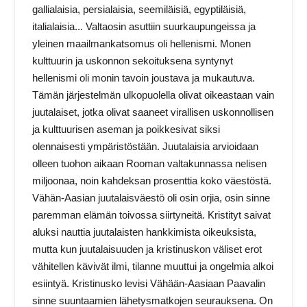
gallialaisia, persialaisia, seemiläisiä, egyptiläisiä,
italialaisia... Valtaosin asuttiin suurkaupungeissa ja
yleinen maailmankatsomus oli hellenismi. Monen
kulttuurin ja uskonnon sekoituksena syntynyt
hellenismi oli monin tavoin joustava ja mukautuva.
Tämän järjestelmän ulkopuolella olivat oikeastaan vain
juutalaiset, jotka olivat saaneet virallisen uskonnollisen
ja kulttuurisen aseman ja poikkesivat siksi
olennaisesti ympäristöstään. Juutalaisia arvioidaan
olleen tuohon aikaan Rooman valtakunnassa nelisen
miljoonaa, noin kahdeksan prosenttia koko väestöstä.
Vähän-Aasian juutalaisväestö oli osin orjia, osin sinne
paremman elämän toivossa siirtyneitä. Kristityt saivat
aluksi nauttia juutalaisten hankkimista oikeuksista,
mutta kun juutalaisuuden ja kristinuskon väliset erot
vähitellen kävivät ilmi, tilanne muuttui ja ongelmia alkoi
esiintyä. Kristinusko levisi Vähään-Aasiaan Paavalin
sinne suuntaamien lähetysmatkojen seurauksena. On