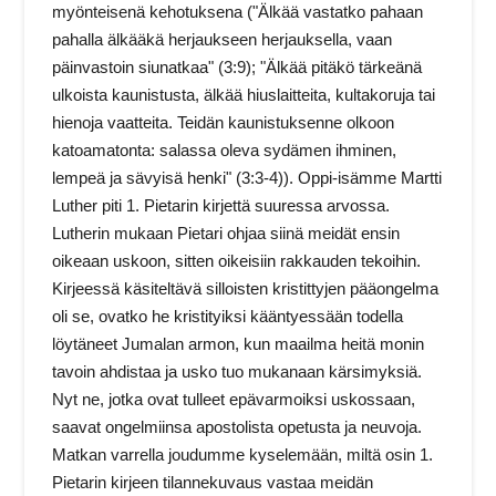
myönteisenä kehotuksena ("Älkää vastatko pahaan
pahalla älkääkä herjaukseen herjauksella, vaan
päinvastoin siunatkaa" (3:9); "Älkää pitäkö tärkeänä
ulkoista kaunistusta, älkää hiuslaitteita, kultakoruja tai
hienoja vaatteita. Teidän kaunistuksenne olkoon
katoamatonta: salassa oleva sydämen ihminen,
lempeä ja sävyisä henki" (3:3-4)). Oppi-isämme Martti
Luther piti 1. Pietarin kirjettä suuressa arvossa.
Lutherin mukaan Pietari ohjaa siinä meidät ensin
oikeaan uskoon, sitten oikeisiin rakkauden tekoihin.
Kirjeessä käsiteltävä silloisten kristittyjen pääongelma
oli se, ovatko he kristityiksi kääntyessään todella
löytäneet Jumalan armon, kun maailma heitä monin
tavoin ahdistaa ja usko tuo mukanaan kärsimyksiä.
Nyt ne, jotka ovat tulleet epävarmoiksi uskossaan,
saavat ongelmiinsa apostolista opetusta ja neuvoja.
Matkan varrella joudumme kyselemään, miltä osin 1.
Pietarin kirjeen tilannekuvaus vastaa meidän