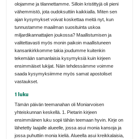
olojamme ja tilannettamme. Silloin kristittyjä oli pieni
vähemmistö, jota oudoksuttiin kaikkialla. Miten sen
ajan kysymykset voivat koskettaa meitä nyt, kun
tunnustamme maailman suosituinta uskoa
miljardikannattajien joukossa? Maallistumisen ja
valitettavasti myös monin paikoin maallistuneen
kansankirkkomme takia joudumme kuitenkin
tekemään samanlaisia kysymyksiä kuin kirjeen
ensimmäiset lukijat. Näin tehdessämme voimme
saada kysymyksiimme myös samat apostoliset
vastaukset.
1 luku
Tämän päivän teemanahan oli Moniarvoisen
yhteiskunnan keskellä. 1. Pietarin kirjeen
ensimmäinen luku sopii tähän teemaan hyvin. Kirje on
lähetetty laajalle alueelle, jossa asui monia kansoja ja
jossa puhuttiin monia kieliä. Alueella asui kreikkalaisia,