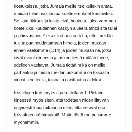
koetuksissa, jotka Jumala meille itse kullekin antaa,
meidän tulee osoittautua koettelemukset kestäviksi.
Se, jota rikkaus ja loisto eivät houkuta, tulee varmaan
koetelluksi kuudennen käskyn alueella tahtoi sitä tai ei
ja päinvastoin. Yleisesti ottaen on totta, ettei meidän
tule taipua noudattamaan himoja, joiden mukaan
ennen vaelsimme (1:14) ja joiden mukaan ne, jotka
eivät evankeliumista ja uskon tiestä mitään tunne,
edelleen vaeltavat. Jumala tietää mikä on meille
parhaaksi ja missä meidän uskomme on toisaalta
aidosti koetteella, toisaalta osoittautuu aidoksi.
Kristittyjen kärsimyksiä perustellaan 1. Pietarin
kirjeessä myös siten, että todetaan niiden liittyvän
erityisesti lopun aikaan ja siten, että ne ovat osa
Kristuksen kärsimyksiä. Mutta tästä me puhumme
myöhemmin.