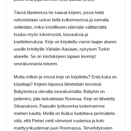
Tässä tilanteessa he saavat kirjeen, jossa heitä
vahvistetaan uskon tiellä kulkemisessa ja samalla
selitetään, miksi kristilliseen elämään välttämättä
kuuluu myös kärsimystä, kiusauksia ja
koettelemuksia. Kirje on kirjoitettu varsin laajan alueen
uusille kristityille Vähään-Aasiaan, nykyisen Turkin
alueelle. Se on kiertokirjeen tapaan levinnyt
seurakunnasta toiseen.
Mutta milloin ja missä kirje on kirjoitettu? Entä kuka on
kirjoittaja? Kirjeen lopussa lähetetään terveisiä
Babylonissa olevalta seurakunnalta; Babylon on
peitenimi, jolla tarkoitetaan Roomaa. Kirje on lähetetty
Silvanuksen, Paavalin työtoverina tuntemamme
miehen kautta. Meillä on lisäksi luotettava perimätieto
siitä, että Pietari vietti viimeiset vuotensa ja koki
marttyyrikuoleman juuri Roomassa. Tervehdykseen