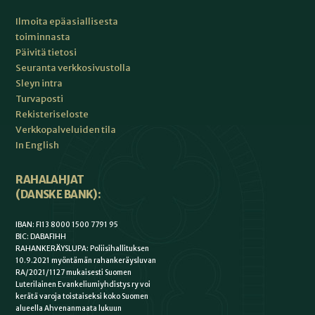
Ilmoita epäasiallisesta
toiminnasta
Päivitä tietosi
Seuranta verkkosivustolla
Sleyn intra
Turvaposti
Rekisteriseloste
Verkkopalveluiden tila
In English
RAHALAHJAT
(DANSKE BANK):
IBAN: FI13 8000 1500 7791 95
BIC: DABAFIHH
RAHANKERÄYSLUPA: Poliisihallituksen
10.9.2021 myöntämän rahankeräysluvan
RA/2021/1127 mukaisesti Suomen
Luterilainen Evankeliumiyhdistys ry voi
kerätä varoja toistaiseksi koko Suomen
alueella Ahvenanmaata lukuun