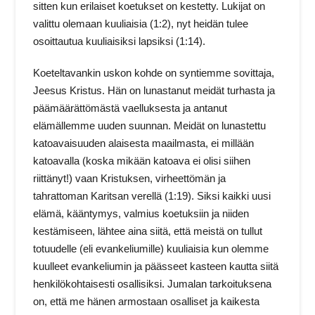
sitten kun erilaiset koetukset on kestetty. Lukijat on
valittu olemaan kuuliaisia (1:2), nyt heidän tulee
osoittautua kuuliaisiksi lapsiksi (1:14).
Koeteltavankin uskon kohde on syntiemme sovittaja,
Jeesus Kristus. Hän on lunastanut meidät turhasta ja
päämäärättömästä vaelluksesta ja antanut
elämällemme uuden suunnan. Meidät on lunastettu
katoavaisuuden alaisesta maailmasta, ei millään
katoavalla (koska mikään katoava ei olisi siihen
riittänyt!) vaan Kristuksen, virheettömän ja
tahrattoman Karitsan verellä (1:19). Siksi kaikki uusi
elämä, kääntymys, valmius koetuksiin ja niiden
kestämiseen, lähtee aina siitä, että meistä on tullut
totuudelle (eli evankeliumille) kuuliaisia kun olemme
kuulleet evankeliumin ja päässeet kasteen kautta siitä
henkilökohtaisesti osallisiksi. Jumalan tarkoituksena
on, että me hänen armostaan osalliset ja kaikesta