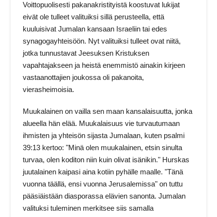
Voittopuolisesti pakanakristityistä koostuvat lukijat
eivät ole tulleet valituiksi sillä perusteella, että
kuuluisivat Jumalan kansaan Israeliin tai edes
synagogayhteisöön. Nyt valituiksi tulleet ovat niitä,
jotka tunnustavat Jeesuksen Kristuksen
vapahtajakseen ja heistä enemmistö ainakin kirjeen
vastaanottajien joukossa oli pakanoita,
vierasheimoisia.
Muukalainen on vailla sen maan kansalaisuutta, jonka
alueella hän elää. Muukalaisuus vie turvautumaan
ihmisten ja yhteisön sijasta Jumalaan, kuten psalmi
39:13 kertoo: "Minä olen muukalainen, etsin sinulta
turvaa, olen koditon niin kuin olivat isänikin." Hurskas
juutalainen kaipasi aina kotiin pyhälle maalle. "Tänä
vuonna täällä, ensi vuonna Jerusalemissa" on tuttu
pääsiäistään diasporassa elävien sanonta. Jumalan
valituksi tuleminen merkitsee siis samalla