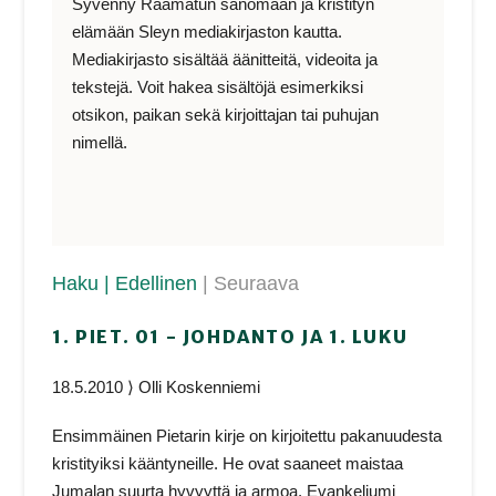
Syvenny Raamatun sanomaan ja kristityn
elämään Sleyn mediakirjaston kautta.
Mediakirjasto sisältää äänitteitä, videoita ja
tekstejä. Voit hakea sisältöjä esimerkiksi
otsikon, paikan sekä kirjoittajan tai puhujan
nimellä.
Haku
| Edellinen
| Seuraava
1. PIET. 01 - JOHDANTO JA 1. LUKU
18.5.2010 ⟩ Olli Koskenniemi
Ensimmäinen Pietarin kirje on kirjoitettu pakanuudesta
kristityiksi kääntyneille. He ovat saaneet maistaa
Jumalan suurta hyvyyttä ja armoa. Evankeliumi