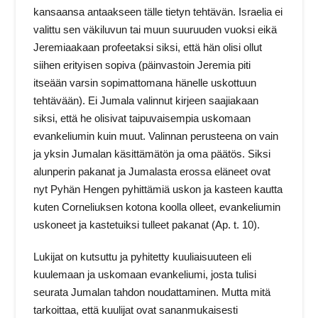
kansaansa antaakseen tälle tietyn tehtävän. Israelia ei
valittu sen väkiluvun tai muun suuruuden vuoksi eikä
Jeremiaakaan profeetaksi siksi, että hän olisi ollut
siihen erityisen sopiva (päinvastoin Jeremia piti
itseään varsin sopimattomana hänelle uskottuun
tehtävään). Ei Jumala valinnut kirjeen saajiakaan
siksi, että he olisivat taipuvaisempia uskomaan
evankeliumin kuin muut. Valinnan perusteena on vain
ja yksin Jumalan käsittämätön ja oma päätös. Siksi
alunperin pakanat ja Jumalasta erossa eläneet ovat
nyt Pyhän Hengen pyhittämiä uskon ja kasteen kautta
kuten Corneliuksen kotona koolla olleet, evankeliumin
uskoneet ja kastetuiksi tulleet pakanat (Ap. t. 10).
Lukijat on kutsuttu ja pyhitetty kuuliaisuuteen eli
kuulemaan ja uskomaan evankeliumi, josta tulisi
seurata Jumalan tahdon noudattaminen. Mutta mitä
tarkoittaa, että kuulijat ovat sananmukaisesti