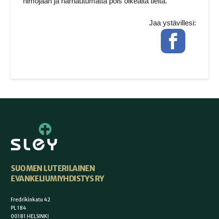
himojaan ja harhautumatta pois oikealta tieltä.
Jaa ystävillesi:
Facebook
SUOMEN LUTERILAINEN
EVANKELIUMIYHDISTYS RY
Fredrikinkatu 42
PL 184
00181 HELSINKI