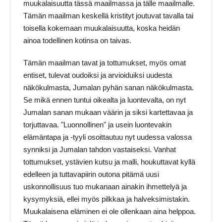
muukalaisuutta tässä maailmassa ja tälle maailmalle.
Tämän maailman keskellä kristityt joutuvat tavalla tai
toisella kokemaan muukalaisuutta, koska heidän
ainoa todellinen kotinsa on taivas.
Tämän maailman tavat ja tottumukset, myös omat
entiset, tulevat oudoiksi ja arvioiduiksi uudesta
näkökulmasta, Jumalan pyhän sanan näkökulmasta.
Se mikä ennen tuntui oikealta ja luontevalta, on nyt
Jumalan sanan mukaan väärin ja siksi kartettavaa ja
torjuttavaa. "Luonnollinen" ja usein luontevakin
elämäntapa ja -tyyli osoittautuu nyt uudessa valossa
synniksi ja Jumalan tahdon vastaiseksi. Vanhat
tottumukset, ystävien kutsu ja malli, houkuttavat kyllä
edelleen ja tuttavapiirin outona pitämä uusi
uskonnollisuus tuo mukanaan ainakin ihmettelyä ja
kysymyksiä, ellei myös pilkkaa ja halveksimistakin.
Muukalaisena eläminen ei ole ollenkaan aina helppoa.