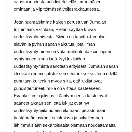
saastaisuudesta puhdistetut eläisimme hänen
ominaan ja vilpittömässä veljesrakkaudessa.
Jotta huomaisimme kaiken perustuvan Jumalan
toimintaan, valintaan, Pietari käyttää kuvaa
uudestisyntymisestä. Siihen on tarvittu Jumalan
elävän ja pyhän sanan vaikutus, jota ilman
uudestisyntyminen on yhtä mahdotonta kuin lapsen
syntyminen ilman isää. Nyt lukijoiden
uudestisyntymistä sanotaan erityisesti Jumalan sanan
eli evankeliumin julistuksen seuraukseksi. Juuri edellä
puhutaan kuitenkin myös siitä, että lukijat ovat
puhdistautuneet, mikä on viittaus kasteeseen.
Evankeliumin julistus, kääntyminen ja kaste ovat
saaneet aikaan sen, että lukijat ovat nyt
uudestisyntyneitä uuteen elämään: pelastumaan,
kestämään uskon koetuksissa ja palvelemaan
lähimmäisiään sekä toisaalta olemaan noudattamatta