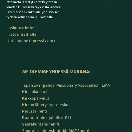
ottamatta. Kerätyt varat käytetään
vuoden kuluessa keräyksestä Suomen
Luterilaisen Evankeliumiyhdistyksen
työhön kotimaassa ja ulkomailla.
Laskutustiedot
Tietoa medialle
Uutishuone (epressi.com)
ME OLEMME YHDESSÄ MUKANA:
Japan Evangelical Missionary Association JEMA
Kirkkokansa.fi
Kirkkopalvelut
Kirkon lähetystyön keskus
Perusta-lehti
Raamatunlukijainliitto RLL
Seurakuntalainen.fi
Suomen Lähetyslentäjät MAF Suomi