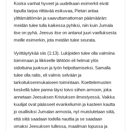
Koska vanhat hyveet ja uudetkaan esimerkit eivät
lopulta tarjoa riittävää esikuvaa, Pietari antaa
ylittämättömän ja saavuttamattoman päämäärän:
meidän tulee tulla kaikessa pyhiksi, niin kuin Jumala
itse on pyhä. Jeesus itse on antanut juuri vaelluksesta
meille esimerkin, jota meidän tulee seurata.
Vyöttäytykää siis (1:13). Lukijoiden tulee olla valmiina
toimimaan ja liikkeelle lähtöön eli helmat ylös
sidottuina juoksun ja työn helpottamiseksi. Samalla
tulee olla raitis, eli valmis selvään ja
tarkoituksenmukaiseen toimintaan. Koettelemusten
keskellä tulee panna täysi toivo siihen armoon, joka
annetaan Jeesuksen Kristuksen ilmestyessä. Vaikka
kuulijat ovat päässeet evankeliumin ja kasteen kautta
jo osallisiksi Jumalan armosta, nyt muistutetaan siitä,
että siitä saadaan todella nauttia ja se saadaan
omaksi Jeesuksen tullessa, maailman lopussa ja