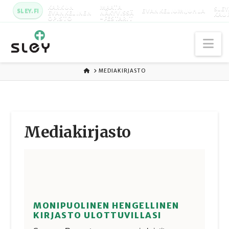
KARKUN
MAATA
SLEY
SLEY.FI
EVANKELIUMIJUHLA
EVANKELINEN
NÄKYVISSÄ
KAU
OPISTO
-FESTARIT
Na
ETUSIVU
MEDIAKIRJASTO
Media­kirjasto
MONIPUOLINEN HENGELLINEN
KIRJASTO ULOTTUVILLASI