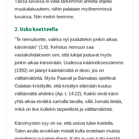
Tässä luvussa ei vielä tarkemmin anneta ohjeita
muukalaisuuteen, niihin palataan myöhemmissä
luvuissa. Niin mekin teemme.
2. Usko koetteella
"Te riemuitsette, vaikka nyt jouduttekin jonkin aikaa
kärsimään" (1:6). Kehotus riemuun saa
vastakohdakseen sen, että lukijat joutuvat myös
jonkin aikaa kärsimään. Uudessa käännöksessämme
(1992) on jäänyt kääntämättä ei deon, jos on
välttämätöntä. Myös Paavali ja Barnabas opettivat
Galatian kristityille, että kristityn elämään kuuluu
välttämättä ahdinko (Ap. t. 14:22). Kaikki eivät kärsi
yhtä aikaa eivätkä samalla tavalla, sillä Jumala tietää,
mikä on itse kullekin tarpeellista ja välttämätöntä.
Kärsimysten syy on se, että uskoa tulee koetella.
Tulen avulla arvokkain metalli kulta erotetaan muista
metalleista ja katinkullasta. Kulta ja vain kulta kestää