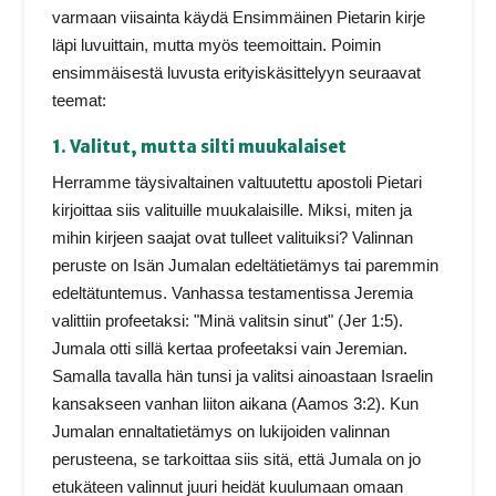
varmaan viisainta käydä Ensimmäinen Pietarin kirje
läpi luvuittain, mutta myös teemoittain. Poimin
ensimmäisestä luvusta erityiskäsittelyyn seuraavat
teemat:
1. Valitut, mutta silti muukalaiset
Herramme täysivaltainen valtuutettu apostoli Pietari
kirjoittaa siis valituille muukalaisille. Miksi, miten ja
mihin kirjeen saajat ovat tulleet valituiksi? Valinnan
peruste on Isän Jumalan edeltätietämys tai paremmin
edeltätuntemus. Vanhassa testamentissa Jeremia
valittiin profeetaksi: "Minä valitsin sinut" (Jer 1:5).
Jumala otti sillä kertaa profeetaksi vain Jeremian.
Samalla tavalla hän tunsi ja valitsi ainoastaan Israelin
kansakseen vanhan liiton aikana (Aamos 3:2). Kun
Jumalan ennaltatietämys on lukijoiden valinnan
perusteena, se tarkoittaa siis sitä, että Jumala on jo
etukäteen valinnut juuri heidät kuulumaan omaan