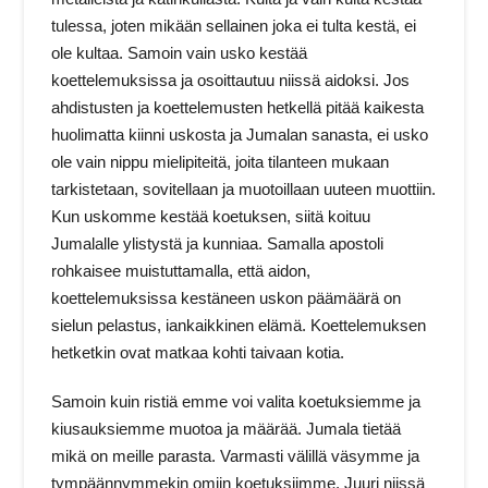
tulessa, joten mikään sellainen joka ei tulta kestä, ei
ole kultaa. Samoin vain usko kestää
koettelemuksissa ja osoittautuu niissä aidoksi. Jos
ahdistusten ja koettelemusten hetkellä pitää kaikesta
huolimatta kiinni uskosta ja Jumalan sanasta, ei usko
ole vain nippu mielipiteitä, joita tilanteen mukaan
tarkistetaan, sovitellaan ja muotoillaan uuteen muottiin.
Kun uskomme kestää koetuksen, siitä koituu
Jumalalle ylistystä ja kunniaa. Samalla apostoli
rohkaisee muistuttamalla, että aidon,
koettelemuksissa kestäneen uskon päämäärä on
sielun pelastus, iankaikkinen elämä. Koettelemuksen
hetketkin ovat matkaa kohti taivaan kotia.
Samoin kuin ristiä emme voi valita koetuksiemme ja
kiusauksiemme muotoa ja määrää. Jumala tietää
mikä on meille parasta. Varmasti välillä väsymme ja
tympäännymmekin omiin koetuksiimme. Juuri niissä