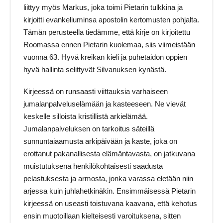
liittyy myös Markus, joka toimi Pietarin tulkkina ja
kirjoitti evankeliuminsa apostolin kertomusten pohjalta.
Tämän perusteella tiedämme, että kirje on kirjoitettu
Roomassa ennen Pietarin kuolemaa, siis viimeistään
vuonna 63. Hyvä kreikan kieli ja puhetaidon oppien
hyvä hallinta selittyvät Silvanuksen kynästä.
Kirjeessä on runsaasti viittauksia varhaiseen
jumalanpalveluselämään ja kasteeseen. Ne vievät
keskelle silloista kristillistä arkielämää.
Jumalanpalveluksen on tarkoitus säteillä
sunnuntaiaamusta arkipäivään ja kaste, joka on
erottanut pakanallisesta elämäntavasta, on jatkuvana
muistutuksena henkilökohtaisesti saadusta
pelastuksesta ja armosta, jonka varassa eletään niin
arjessa kuin juhlahetkinäkin. Ensimmäisessä Pietarin
kirjeessä on useasti toistuvana kaavana, että kehotus
ensin muotoillaan kielteisesti varoituksena, sitten