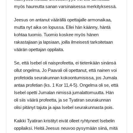
myös haureutta sanan varsinaisessa merkityksessä.
Jeesus on antanut väärällä opettajalle armonaikaa,
mutta nyt aika on lopussa. Ellei hän käänny, häntä
kohtaa tuomio. Tuomio koskee myös hänen
rakastajiaan ja lapsiaan, joilla ilmeisesti tarkoitetaan
väärän opettajan oppilaita.
Se, että Isebel oli naisprofeetta, ei tietenkään sinänsä
ollut ongelma. Jo Paavali oli opettanut, että nainen voi
profetoida seurakunnan kokoontumisissa, jos Jumala
antaa profetian (ks. 1 Kor 11,4‑5). Ongelma oli se, että
Isebel opetti Jumalan nimissä jumalattomuutta. Hän
oli siis väärä profeetta, ja se Tyatiran seurakunnan
olisi pitänyt tajuta ja ajaa Isebel seurakunnasta pois.
Kaikki Tyatiran kristityt eivät olleet ryhtyneet Isebelin
oppilaiksi. Heitä Jeesus neuvoo pysymään siinä, mitä