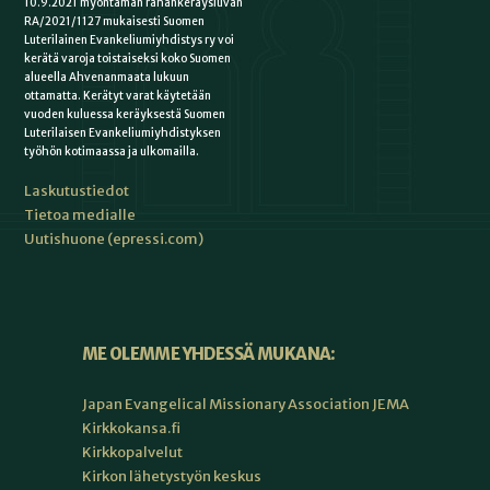
10.9.2021 myöntämän rahankeräysluvan
RA/2021/1127 mukaisesti Suomen
Luterilainen Evankeliumiyhdistys ry voi
kerätä varoja toistaiseksi koko Suomen
alueella Ahvenanmaata lukuun
ottamatta. Kerätyt varat käytetään
vuoden kuluessa keräyksestä Suomen
Luterilaisen Evankeliumiyhdistyksen
työhön kotimaassa ja ulkomailla.
Laskutustiedot
Tietoa medialle
Uutishuone (epressi.com)
ME OLEMME YHDESSÄ MUKANA:
Japan Evangelical Missionary Association JEMA
Kirkkokansa.fi
Kirkkopalvelut
Kirkon lähetystyön keskus