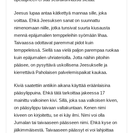
Jeesus lupaa antaa kätkettyä mannaa sille, joka
voittaa. Ehkä Jeesuksen sanat on suunnattu
nimenomaan niille, jotka tunsivat suurta kiusausta
mennä epäjumalien temppeleihin syömään lihaa.
Taivaassa odottavat paremmat pidot kuin
temppeleissä. Siellä saa vielä paljon parempaa ruokaa
kuin epäjumalien uhriaterioilla. Jotta näihin pitoihin
pääsee, on pysyttävä uskollisena Jeesukselle ja
kierrettävä Paholaisen palvelemispaikat kaukaa.
Kiviä saatettiin antiikin aikana käyttää eräänlaisina
pääsylippuina. Ehkä tätä tarkoittaa jakeessa 17
mainittu valkoinen kivi. Sillä, joka saa valkoisen kiven,
on pääsylippu taivaan valtakuntaan. Kenen nimi
kiveen on kirjoitettu, se ei käy ilmi. Nimi voi olla
Jumalan tai taivaaseen päässeen nimi. Ehkä kyse on
jälkimmäisestä. Taivaaseen päässyt ei voi lahjoittaa