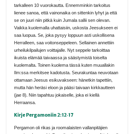
tarkalleen 10 vuorokautta. Ennemminkin tarkoitus
lienee sanoa, että vainonaika on sittenkin lyhyt ja että
se on juuri niin pitkä kuin Jumala sallii sen olevan.
Vaikka kuolemalla uhattaisiin, uskosta Jeesukseen ei
saa luopua. Se, joka pysyy loppuun asti uskollisena
Herralleen, saa voitonseppeleen. Sellainen annettiin
urheilukilpailujen voittajalle. Nyt seppele tarkoittaa
ikuista elämää taivaassa ja säästymistä toiselta
kuolemalta. Toinen kuolema tässä kuten muuallakin
Ilm:ssa merkitsee kadotusta. Seurakuntaa neuvotaan
ottamaan Jeesus esikuvakseen: hänetkin tapettiin,
mutta hän heräsi eloon ja pääsi taivaan kirkkautteen
(jae 8). Niin tapahtuu jokaiselle, joka ei kiellä
Herraansa.
Kirje Pergamoniin 2:12‑17
Pergamon oli rikas ja roomalaisten vallanpitäjien