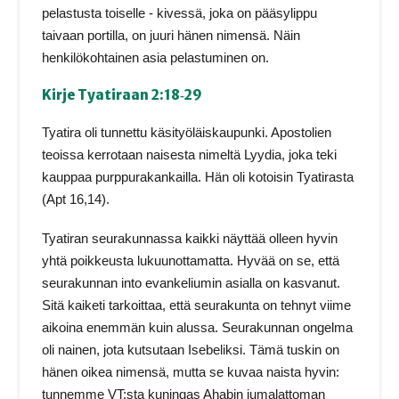
pelastusta toiselle ‑ kivessä, joka on pääsylippu
taivaan portilla, on juuri hänen nimensä. Näin
henkilökohtainen asia pelastuminen on.
Kirje Tyatiraan 2:18‑29
Tyatira oli tunnettu käsityöläiskaupunki. Apostolien
teoissa kerrotaan naisesta nimeltä Lyydia, joka teki
kauppaa purppurakankailla. Hän oli kotoisin Tyatirasta
(Apt 16,14).
Tyatiran seurakunnassa kaikki näyttää olleen hyvin
yhtä poikkeusta lukuunottamatta. Hyvää on se, että
seurakunnan into evankeliumin asialla on kasvanut.
Sitä kaiketi tarkoittaa, että seurakunta on tehnyt viime
aikoina enemmän kuin alussa. Seurakunnan ongelma
oli nainen, jota kutsutaan Isebeliksi. Tämä tuskin on
hänen oikea nimensä, mutta se kuvaa naista hyvin:
tunnemme VT:sta kuningas Ahabin jumalattoman