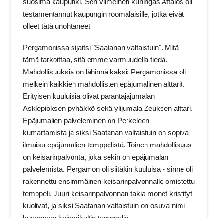
suosima kaupunki. Sen viimeinen kuningas Attalos oli
testamentannut kaupungin roomalaisille, jotka eivät
olleet tätä unohtaneet.
Pergamonissa sijaitsi "Saatanan valtaistuin". Mitä
tämä tarkoittaa, sitä emme varmuudella tiedä.
Mahdollisuuksia on lähinnä kaksi: Pergamonissa oli
melkein kaikkien mahdollisten epäjumalinen alttarit.
Erityisen kuuluisia olivat parantajajumalan
Asklepioksen pyhäkkö sekä ylijumala Zeuksen alttari.
Epäjumalien palveleminen on Perkeleen
kumartamista ja siksi Saatanan valtaistuin on sopiva
ilmaisu epäjumalien temppelistä. Toinen mahdollisuus
on keisarinpalvonta, joka sekin on epäjumalan
palvelemista. Pergamon oli siitäkin kuuluisa ‑ sinne oli
rakennettu ensimmäinen keisarinpalvonnalle omistettu
temppeli. Juuri keisarinpalvonnan takia monet kristityt
kuolivat, ja siksi Saatanan valtaistuin on osuva nimi
kuvamaan keisarikultin temppeliä.