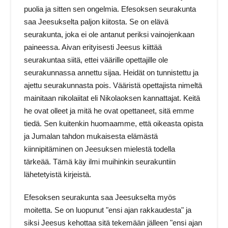
puolia ja sitten sen ongelmia. Efesoksen seurakunta
saa Jeesukselta paljon kiitosta. Se on elävä
seurakunta, joka ei ole antanut periksi vainojenkaan
paineessa. Aivan erityisesti Jeesus kiittää
seurakuntaa siitä, ettei väärille opettajille ole
seurakunnassa annettu sijaa. Heidät on tunnistettu ja
ajettu seurakunnasta pois. Vääristä opettajista nimeltä
mainitaan nikolaiitat eli Nikolaoksen kannattajat. Keitä
he ovat olleet ja mitä he ovat opettaneet, sitä emme
tiedä. Sen kuitenkin huomaamme, että oikeasta opista
ja Jumalan tahdon mukaisesta elämästä
kiinnipitäminen on Jeesuksen mielestä todella
tärkeää. Tämä käy ilmi muihinkin seurakuntiin
lähetetyistä kirjeistä.
Efesoksen seurakunta saa Jeesukselta myös
moitetta. Se on luopunut "ensi ajan rakkaudesta" ja
siksi Jeesus kehottaa sitä tekemään jälleen "ensi ajan