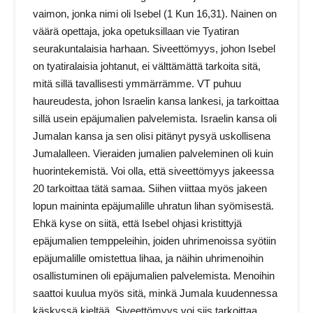
vaimon, jonka nimi oli Isebel (1 Kun 16,31). Nainen on
väärä opettaja, joka opetuksillaan vie Tyatiran
seurakuntalaisia harhaan. Siveettömyys, johon Isebel
on tyatiralaisia johtanut, ei välttämättä tarkoita sitä,
mitä sillä tavallisesti ymmärrämme. VT puhuu
haureudesta, johon Israelin kansa lankesi, ja tarkoittaa
sillä usein epäjumalien palvelemista. Israelin kansa oli
Jumalan kansa ja sen olisi pitänyt pysyä uskollisena
Jumalalleen. Vieraiden jumalien palveleminen oli kuin
huorintekemistä. Voi olla, että siveettömyys jakeessa
20 tarkoittaa tätä samaa. Siihen viittaa myös jakeen
lopun maininta epäjumalille uhratun lihan syömisestä.
Ehkä kyse on siitä, että Isebel ohjasi kristittyjä
epäjumalien temppeleihin, joiden uhrimenoissa syötiin
epäjumalille omistettua lihaa, ja näihin uhrimenoihin
osallistuminen oli epäjumalien palvelemista. Menoihin
saattoi kuulua myös sitä, minkä Jumala kuudennessa
käskyssä kieltää. Siveettömyys voi siis tarkoittaa