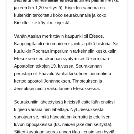
seurakuntien enkeleille eli seurakuntien paimenille (ks.
jakeen Ilm 1,20 selitystä). Kirjeiden sanoma on
kuitenkin tarkoitettu koko seurakunnalle ja koko
Kirkolle ‑ se käy ilmi kirjeistä.
Vähän Aasian merkittävin kaupunki oli Efesos.
Kaupungilla oli erinomainen sijainti ja pitkä historia. Se
kuuluikin Rooman imperiumin tärkeimpiin keskuksiin.
Efesoksen seurakunnan syntymisestä kerrotaan
Apostolien tekojen 19. luvussa. Seurakunnan
perustaja oli Paavali. Vanha kirkollinen perimätieto
kertoo apostoli Johanneksen, Timoteuksen ja
Jeesuksen äidin vaikuttaneen Efesoksessa.
Seurakuntiin lähetetyissä kirjeissä esitellään ensiksi
kirjeen varsinainen lähettäjä. Nyt Jeesuksesta
sanotaan se, mitä hänestä on kerrottu jo edellisen
luvun loppujakeissa (ks. näiden jakeiden selitystä).
Sitten kuvataan seurakunnan tilaa ‑ ensin sen hyviä