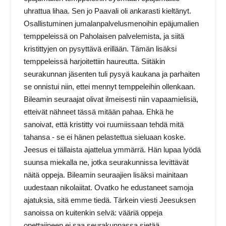
uhrattua lihaa. Sen jo Paavali oli ankarasti kieltänyt.
Osallistuminen jumalanpalvelusmenoihin epäjumalien
temppeleissä on Paholaisen palvelemista, ja siitä
kristittyjen on pysyttävä erillään. Tämän lisäksi
temppeleissä harjoitettiin haureutta. Siitäkin
seurakunnan jäsenten tuli pysyä kaukana ja parhaiten
se onnistui niin, ettei mennyt temppeleihin ollenkaan.
Bileamin seuraajat olivat ilmeisesti niin vapaamielisiä,
etteivät nähneet tässä mitään pahaa. Ehkä he
sanoivat, että kristitty voi ruumiissaan tehdä mitä
tahansa ‑ se ei hänen pelastettua sieluaan koske.
Jeesus ei tällaista ajattelua ymmärrä. Hän lupaa lyödä
suunsa miekalla ne, jotka seurakunnissa levittävät
näitä oppeja. Bileamin seuraajien lisäksi mainitaan
uudestaan nikolaiitat. Ovatko he edustaneet samoja
ajatuksia, sitä emme tiedä. Tärkein viesti Jeesuksen
sanoissa on kuitenkin selvä: vääriä oppeja
opettajineen ei saa seurakunnassa sietää.