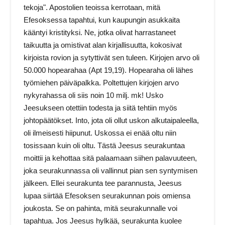
tekoja". Apostolien teoissa kerrotaan, mitä
Efesoksessa tapahtui, kun kaupungin asukkaita
kääntyi kristityksi. Ne, jotka olivat harrastaneet
taikuutta ja omistivat alan kirjallisuutta, kokosivat
kirjoista rovion ja sytyttivät sen tuleen. Kirjojen arvo oli
50.000 hopearahaa (Apt 19,19). Hopearaha oli lähes
työmiehen päiväpalkka. Poltettujen kirjojen arvo
nykyrahassa oli siis noin 10 milj. mk! Usko
Jeesukseen otettiin todesta ja siitä tehtiin myös
johtopäätökset. Into, jota oli ollut uskon alkutaipaleella,
oli ilmeisesti hiipunut. Uskossa ei enää oltu niin
tosissaan kuin oli oltu. Tästä Jeesus seurakuntaa
moittii ja kehottaa sitä palaamaan siihen palavuuteen,
joka seurakunnassa oli vallinnut pian sen syntymisen
jälkeen. Ellei seurakunta tee parannusta, Jeesus
lupaa siirtää Efesoksen seurakunnan pois omiensa
joukosta. Se on pahinta, mitä seurakunnalle voi
tapahtua. Jos Jeesus hylkää, seurakunta kuolee