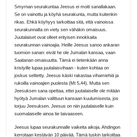
Smyrnan seurakuntaa Jeesus ei moiti sanallakaan.
Se on vainottu ja köyhä seurakunta, mutta kuitenkin
rikas. Ehkä köyhyys tarkoittaa sitä, että vainoissa
seurakunnalta on viety sen vähäkin omaisuus.
Juutalaiset ovat olleet erityisen innokkaita
seurakunnan vainoajia. Heille Jeesus sanoo ankaran
tuomion sanan: eivät he ole Jumalan kansaa, vaan
Saatanan omaisuutta. Tämä ei tietenkään anna
kristyille lupaa juutalaisvihaan ‑ kuten kohtaa on
joskus selitetty. Jeesus käski rakastaa vihamiehiä ja
rukoilla vainoajien puolesta (Mt 5,44). Mutta sen
Jeesuksen sana opettaa, ettei juutalaiselle ole mitään
hyötyä Jumalan valittuun kansaan kuulumisesta, jos
torjuu Jeesuksen. Jeesus on niin juutalaiselle kuin
suomalaiselle ainoa tie taivaaseen.
Jeesus lupaa seurakunnalle vaikeita aikoja. Ahdingon
kerrotaan kestävän 10 päivää. Tämä tuskin tarkoittaa