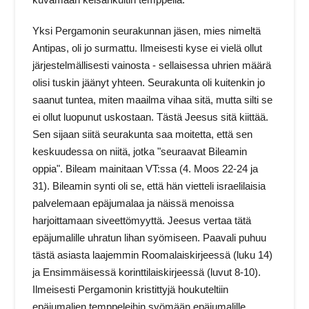
Yksi Pergamonin seurakunnan jäsen, mies nimeltä
Antipas, oli jo surmattu. Ilmeisesti kyse ei vielä ollut
järjestelmällisesti vainosta ‑ sellaisessa uhrien määrä
olisi tuskin jäänyt yhteen. Seurakunta oli kuitenkin jo
saanut tuntea, miten maailma vihaa sitä, mutta silti se
ei ollut luopunut uskostaan. Tästä Jeesus sitä kiittää.
Sen sijaan siitä seurakunta saa moitetta, että sen
keskuudessa on niitä, jotka "seuraavat Bileamin
oppia". Bileam mainitaan VT:ssa (4. Moos 22‑24 ja
31). Bileamin synti oli se, että hän vietteli israelilaisia
palvelemaan epäjumalaa ja näissä menoissa
harjoittamaan siveettömyyttä. Jeesus vertaa tätä
epäjumalille uhratun lihan syömiseen. Paavali puhuu
tästä asiasta laajemmin Roomalaiskirjeessä (luku 14)
ja Ensimmäisessä korinttilaiskirjeessä (luvut 8‑10).
Ilmeisesti Pergamonin kristittyjä houkuteltiin
epäjumalien temppeleihin syömään epäjumalille