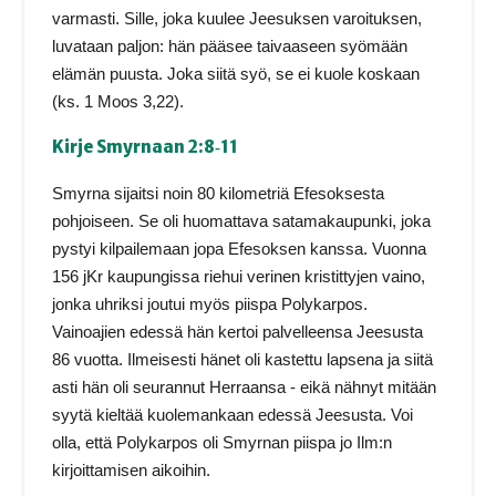
varmasti. Sille, joka kuulee Jeesuksen varoituksen,
luvataan paljon: hän pääsee taivaaseen syömään
elämän puusta. Joka siitä syö, se ei kuole koskaan
(ks. 1 Moos 3,22).
Kirje Smyrnaan 2:8‑11
Smyrna sijaitsi noin 80 kilometriä Efesoksesta
pohjoiseen. Se oli huomattava satamakaupunki, joka
pystyi kilpailemaan jopa Efesoksen kanssa. Vuonna
156 jKr kaupungissa riehui verinen kristittyjen vaino,
jonka uhriksi joutui myös piispa Polykarpos.
Vainoajien edessä hän kertoi palvelleensa Jeesusta
86 vuotta. Ilmeisesti hänet oli kastettu lapsena ja siitä
asti hän oli seurannut Herraansa ‑ eikä nähnyt mitään
syytä kieltää kuolemankaan edessä Jeesusta. Voi
olla, että Polykarpos oli Smyrnan piispa jo Ilm:n
kirjoittamisen aikoihin.