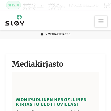
KARKUN
MAATA
SLEY
SLEY.FI
EVANKELIUMIJUHLA
EVANKELINEN
NÄKYVISSÄ
KAU
OPISTO
-FESTARIT
Na
ETUSIVU
MEDIAKIRJASTO
Media­kirjasto
MONIPUOLINEN HENGELLINEN
KIRJASTO ULOTTUVILLASI