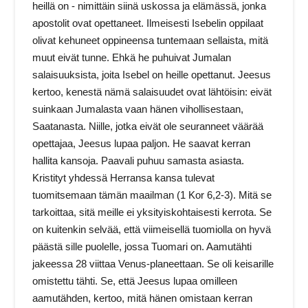
heillä on ‑ nimittäin siinä uskossa ja elämässä, jonka
apostolit ovat opettaneet. Ilmeisesti Isebelin oppilaat
olivat kehuneet oppineensa tuntemaan sellaista, mitä
muut eivät tunne. Ehkä he puhuivat Jumalan
salaisuuksista, joita Isebel on heille opettanut. Jeesus
kertoo, kenestä nämä salaisuudet ovat lähtöisin: eivät
suinkaan Jumalasta vaan hänen vihollisestaan,
Saatanasta. Niille, jotka eivät ole seuranneet väärää
opettajaa, Jeesus lupaa paljon. He saavat kerran
hallita kansoja. Paavali puhuu samasta asiasta.
Kristityt yhdessä Herransa kansa tulevat
tuomitsemaan tämän maailman (1 Kor 6,2‑3). Mitä se
tarkoittaa, sitä meille ei yksityiskohtaisesti kerrota. Se
on kuitenkin selvää, että viimeisellä tuomiolla on hyvä
päästä sille puolelle, jossa Tuomari on. Aamutähti
jakeessa 28 viittaa Venus‑planeettaan. Se oli keisarille
omistettu tähti. Se, että Jeesus lupaa omilleen
aamutähden, kertoo, mitä hänen omistaan kerran