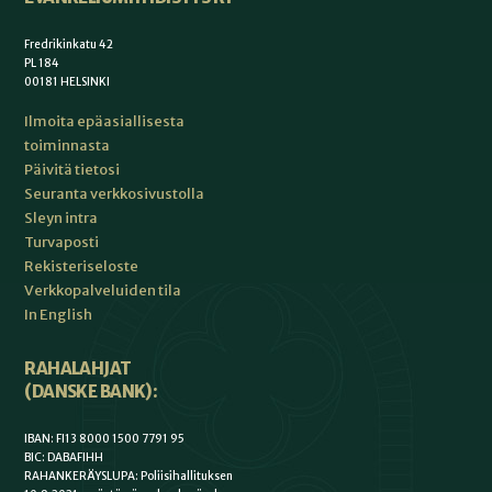
Fredrikinkatu 42
PL 184
00181 HELSINKI
Ilmoita epäasiallisesta
toiminnasta
Päivitä tietosi
Seuranta verkkosivustolla
Sleyn intra
Turvaposti
Rekisteriseloste
Verkkopalveluiden tila
In English
RAHALAHJAT
(DANSKE BANK):
IBAN: FI13 8000 1500 7791 95
BIC: DABAFIHH
RAHANKERÄYSLUPA: Poliisihallituksen