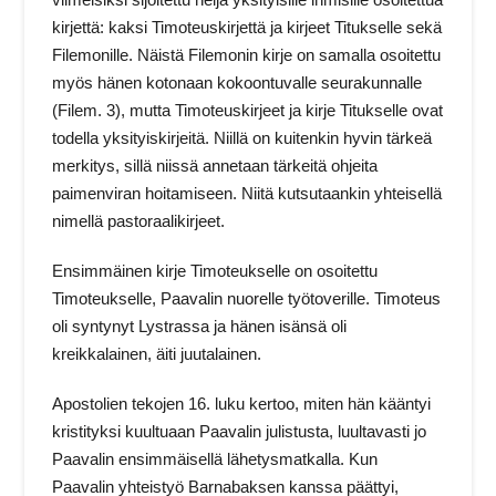
kirjettä: kaksi Timoteuskirjettä ja kirjeet Titukselle sekä
Filemonille. Näistä Filemonin kirje on samalla osoitettu
myös hänen kotonaan kokoontuvalle seurakunnalle
(Filem. 3), mutta Timoteuskirjeet ja kirje Titukselle ovat
todella yksityiskirjeitä. Niillä on kuitenkin hyvin tärkeä
merkitys, sillä niissä annetaan tärkeitä ohjeita
paimenviran hoitamiseen. Niitä kutsutaankin yhteisellä
nimellä pastoraalikirjeet.
Ensimmäinen kirje Timoteukselle on osoitettu
Timoteukselle, Paavalin nuorelle työtoverille. Timoteus
oli syntynyt Lystrassa ja hänen isänsä oli
kreikkalainen, äiti juutalainen.
Apostolien tekojen 16. luku kertoo, miten hän kääntyi
kristityksi kuultuaan Paavalin julistusta, luultavasti jo
Paavalin ensimmäisellä lähetysmatkalla. Kun
Paavalin yhteistyö Barnabaksen kanssa päättyi,