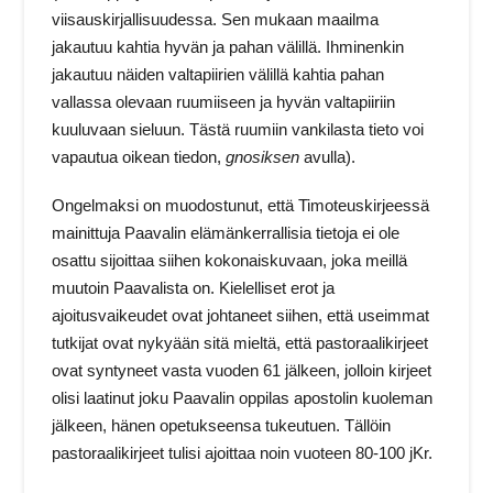
viisauskirjallisuudessa. Sen mukaan maailma
jakautuu kahtia hyvän ja pahan välillä. Ihminenkin
jakautuu näiden valtapiirien välillä kahtia pahan
vallassa olevaan ruumiiseen ja hyvän valtapiiriin
kuuluvaan sieluun. Tästä ruumiin vankilasta tieto voi
vapautua oikean tiedon,
gnosiksen
avulla).
Ongelmaksi on muodostunut, että Timoteuskirjeessä
mainittuja Paavalin elämänkerrallisia tietoja ei ole
osattu sijoittaa siihen kokonaiskuvaan, joka meillä
muutoin Paavalista on. Kielelliset erot ja
ajoitusvaikeudet ovat johtaneet siihen, että useimmat
tutkijat ovat nykyään sitä mieltä, että pastoraalikirjeet
ovat syntyneet vasta vuoden 61 jälkeen, jolloin kirjeet
olisi laatinut joku Paavalin oppilas apostolin kuoleman
jälkeen, hänen opetukseensa tukeutuen. Tällöin
pastoraalikirjeet tulisi ajoittaa noin vuoteen 80-100 jKr.