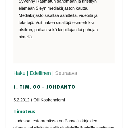
Syvenny Raamatun sanomaan ja kristityn
elämään Sleyn mediakirjaston kautta.
Mediakirjasto sisältää äänitteitä, videoita ja
tekstejä. Voit hakea sisältöjä esimerkiksi
otsikon, paikan sekä kirjoittajan tai puhujan
nimellä.
Haku
| Edellinen
| Seuraava
1. TIM. 00 - JOHDANTO
5.2.2012 ⟩ Olli Koskenniemi
Timoteus
Uudessa testamentissa on Paavalin kirjeiden
viimeisiksi sijoitettu neljä yksityisille ihmisille osoitettua