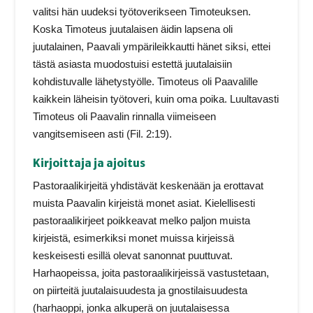
valitsi hän uudeksi työtoverikseen Timoteuksen.
Koska Timoteus juutalaisen äidin lapsena oli
juutalainen, Paavali ympärileikkautti hänet siksi, ettei
tästä asiasta muodostuisi estettä juutalaisiin
kohdistuvalle lähetystyölle. Timoteus oli Paavalille
kaikkein läheisin työtoveri, kuin oma poika. Luultavasti
Timoteus oli Paavalin rinnalla viimeiseen
vangitsemiseen asti (Fil. 2:19).
Kirjoittaja ja ajoitus
Pastoraalikirjeitä yhdistävät keskenään ja erottavat
muista Paavalin kirjeistä monet asiat. Kielellisesti
pastoraalikirjeet poikkeavat melko paljon muista
kirjeistä, esimerkiksi monet muissa kirjeissä
keskeisesti esillä olevat sanonnat puuttuvat.
Harhaopeissa, joita pastoraalikirjeissä vastustetaan,
on piirteitä juutalaisuudesta ja gnostilaisuudesta
(harhaoppi, jonka alkuperä on juutalaisessa