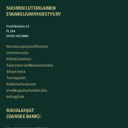
SUOMEN LUTERILAINEN
EVANKELIUMIYHDISTYS RY
Fredrikinkatu 42
PL 184
00181 HELSINKI
Ilmoita epäasiallisesta
toiminnasta
Päivitä tietosi
Seuranta verkkosivustolla
Sleyn intra
Turvaposti
Rekisteriseloste
Verkkopalveluiden tila
In English
RAHALAHJAT
(DANSKE BANK):