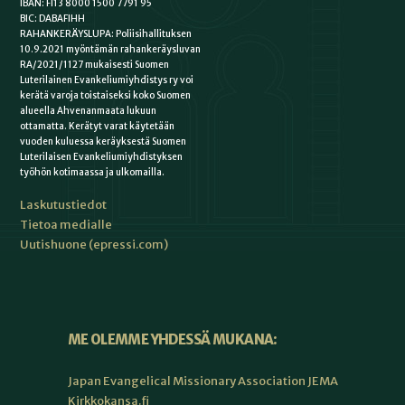
IBAN: FI13 8000 1500 7791 95
BIC: DABAFIHH
RAHANKERÄYSLUPA: Poliisihallituksen
10.9.2021 myöntämän rahankeräysluvan
RA/2021/1127 mukaisesti Suomen
Luterilainen Evankeliumiyhdistys ry voi
kerätä varoja toistaiseksi koko Suomen
alueella Ahvenanmaata lukuun
ottamatta. Kerätyt varat käytetään
vuoden kuluessa keräyksestä Suomen
Luterilaisen Evankeliumiyhdistyksen
työhön kotimaassa ja ulkomailla.
Laskutustiedot
Tietoa medialle
Uutishuone (epressi.com)
ME OLEMME YHDESSÄ MUKANA:
Japan Evangelical Missionary Association JEMA
Kirkkokansa.fi