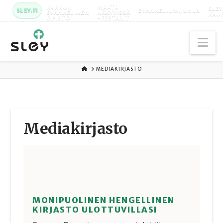
KARKUN
MAATA
SLEY
SLEY.FI
EVANKELIUMIJUHLA
EVANKELINEN
NÄKYVISSÄ
KAU
OPISTO
-FESTARIT
Na
ETUSIVU
MEDIAKIRJASTO
Media­kirjasto
MONIPUOLINEN HENGELLINEN
KIRJASTO ULOTTUVILLASI