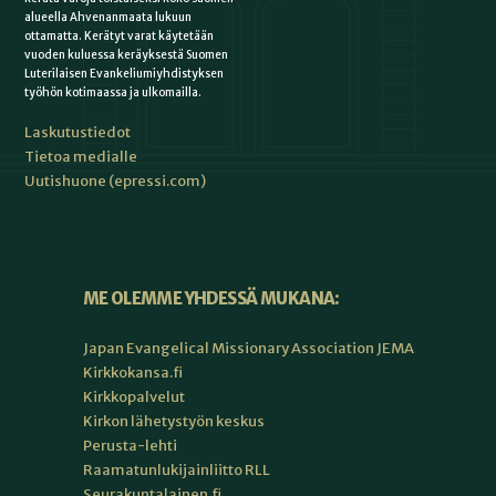
alueella Ahvenanmaata lukuun
ottamatta. Kerätyt varat käytetään
vuoden kuluessa keräyksestä Suomen
Luterilaisen Evankeliumiyhdistyksen
työhön kotimaassa ja ulkomailla.
Laskutustiedot
Tietoa medialle
Uutishuone (epressi.com)
ME OLEMME YHDESSÄ MUKANA:
Japan Evangelical Missionary Association JEMA
Kirkkokansa.fi
Kirkkopalvelut
Kirkon lähetystyön keskus
Perusta-lehti
Raamatunlukijainliitto RLL
Seurakuntalainen.fi