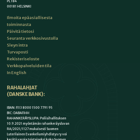
PL 184
00181 HELSINKI
Ilmoita epäasiallisesta
toiminnasta
Päivitä tietosi
Seuranta verkkosivustolla
Sleyn intra
Turvaposti
Rekisteriseloste
Verkkopalveluiden tila
In English
RAHALAHJAT
(DANSKE BANK):
IBAN: FI13 8000 1500 7791 95
BIC: DABAFIHH
RAHANKERÄYSLUPA: Poliisihallituksen
10.9.2021 myöntämän rahankeräysluvan
RA/2021/1127 mukaisesti Suomen
Luterilainen Evankeliumiyhdistys ry voi
kerätä varoja toistaiseksi koko Suomen