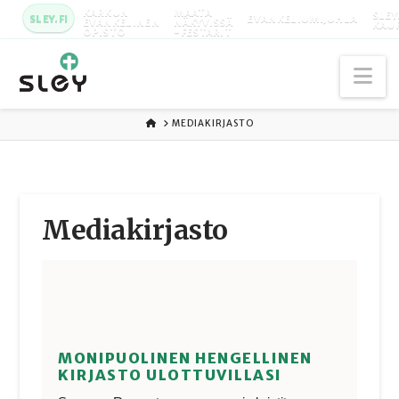
KARKUN
MAATA
SLEY
SLEY.FI
EVANKELIUMIJUHLA
EVANKELINEN
NÄKYVISSÄ
KAU
OPISTO
-FESTARIT
Na
ETUSIVU
MEDIAKIRJASTO
Media­kirjasto
MONIPUOLINEN HENGELLINEN
KIRJASTO ULOTTUVILLASI