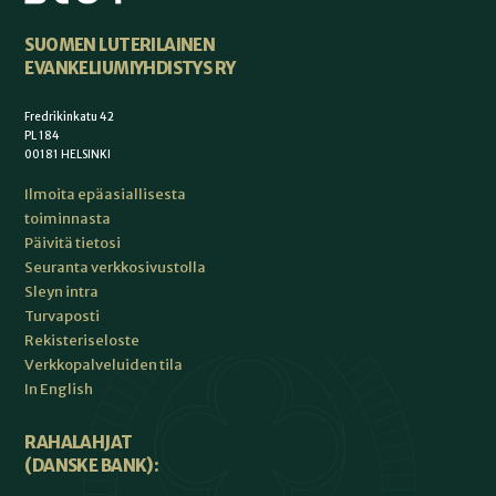
SUOMEN LUTERILAINEN
EVANKELIUMIYHDISTYS RY
Fredrikinkatu 42
PL 184
00181 HELSINKI
Ilmoita epäasiallisesta
toiminnasta
Päivitä tietosi
Seuranta verkkosivustolla
Sleyn intra
Turvaposti
Rekisteriseloste
Verkkopalveluiden tila
In English
RAHALAHJAT
(DANSKE BANK):