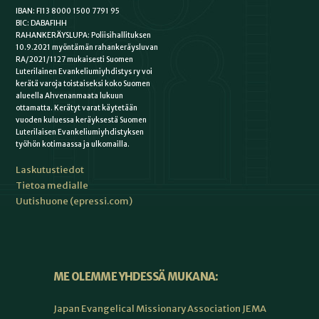
IBAN: FI13 8000 1500 7791 95
BIC: DABAFIHH
RAHANKERÄYSLUPA: Poliisihallituksen
10.9.2021 myöntämän rahankeräysluvan
RA/2021/1127 mukaisesti Suomen
Luterilainen Evankeliumiyhdistys ry voi
kerätä varoja toistaiseksi koko Suomen
alueella Ahvenanmaata lukuun
ottamatta. Kerätyt varat käytetään
vuoden kuluessa keräyksestä Suomen
Luterilaisen Evankeliumiyhdistyksen
työhön kotimaassa ja ulkomailla.
Laskutustiedot
Tietoa medialle
Uutishuone (epressi.com)
ME OLEMME YHDESSÄ MUKANA:
Japan Evangelical Missionary Association JEMA