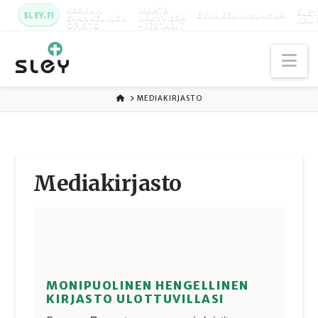
KARKUN
MAATA
SLEY
SLEY.FI
EVANKELIUMIJUHLA
EVANKELINEN
NÄKYVISSÄ
KAU
OPISTO
-FESTARIT
Na
ETUSIVU
MEDIAKIRJASTO
Media­kirjasto
MONIPUOLINEN HENGELLINEN
KIRJASTO ULOTTUVILLASI