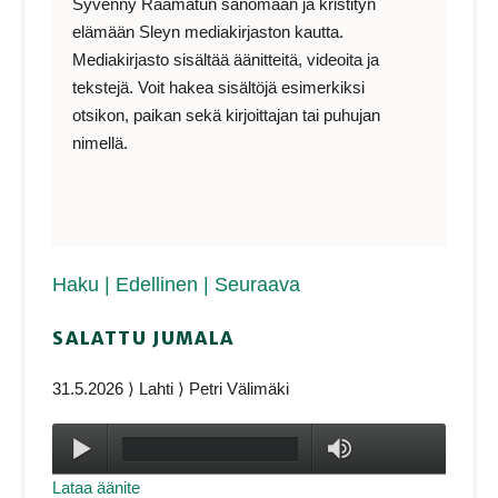
Syvenny Raamatun sanomaan ja kristityn
elämään Sleyn mediakirjaston kautta.
Mediakirjasto sisältää äänitteitä, videoita ja
tekstejä. Voit hakea sisältöjä esimerkiksi
otsikon, paikan sekä kirjoittajan tai puhujan
nimellä.
Haku
| Edellinen
| Seuraava
SALATTU JUMALA
31.5.2026 ⟩ Lahti ⟩ Petri Välimäki
Toista
max volume
Lataa äänite