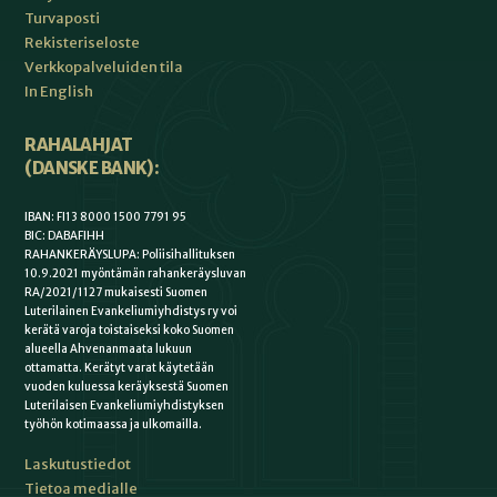
Turvaposti
Rekisteriseloste
Verkkopalveluiden tila
In English
RAHALAHJAT
(DANSKE BANK):
IBAN: FI13 8000 1500 7791 95
BIC: DABAFIHH
RAHANKERÄYSLUPA: Poliisihallituksen
10.9.2021 myöntämän rahankeräysluvan
RA/2021/1127 mukaisesti Suomen
Luterilainen Evankeliumiyhdistys ry voi
kerätä varoja toistaiseksi koko Suomen
alueella Ahvenanmaata lukuun
ottamatta. Kerätyt varat käytetään
vuoden kuluessa keräyksestä Suomen
Luterilaisen Evankeliumiyhdistyksen
työhön kotimaassa ja ulkomailla.
Laskutustiedot
Tietoa medialle