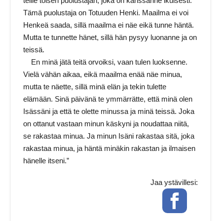
teille toisen puolustajan, joka on kanssanne ikuisesti.
Tämä puolustaja on Totuuden Henki. Maailma ei voi
Henkeä saada, sillä maailma ei näe eikä tunne häntä.
Mutta te tunnette hänet, sillä hän pysyy luonanne ja on
teissä.
En minä jätä teitä orvoiksi, vaan tulen luoksenne.
Vielä vähän aikaa, eikä maailma enää näe minua,
mutta te näette, sillä minä elän ja tekin tulette
elämään. Sinä päivänä te ymmärrätte, että minä olen
Isässäni ja että te olette minussa ja minä teissä. Joka
on ottanut vastaan minun käskyni ja noudattaa niitä,
se rakastaa minua. Ja minun Isäni rakastaa sitä, joka
rakastaa minua, ja häntä minäkin rakastan ja ilmaisen
hänelle itseni.”
Jaa ystävillesi:
Facebook