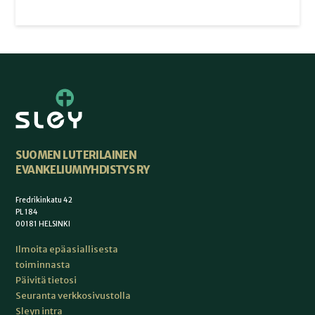
SUOMEN LUTERILAINEN
EVANKELIUMIYHDISTYS RY
Fredrikinkatu 42
PL 184
00181 HELSINKI
Ilmoita epäasiallisesta
toiminnasta
Päivitä tietosi
Seuranta verkkosivustolla
Sleyn intra