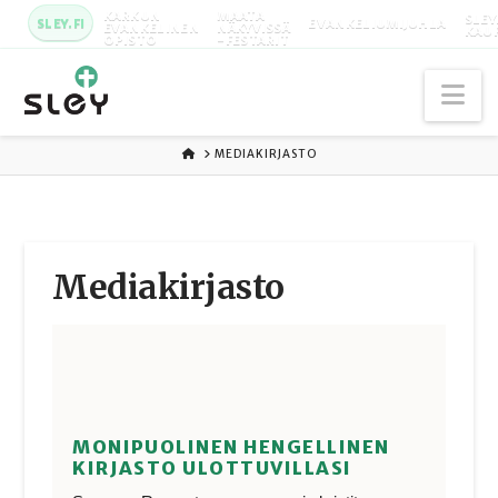
KARKUN
MAATA
SLEY
SLEY.FI
EVANKELIUMIJUHLA
EVANKELINEN
NÄKYVISSÄ
KAU
OPISTO
-FESTARIT
Na
ETUSIVU
MEDIAKIRJASTO
Media­kirjasto
MONIPUOLINEN HENGELLINEN
KIRJASTO ULOTTUVILLASI