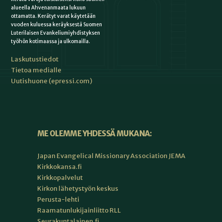
alueella Ahvenanmaata lukuun
ottamatta. Kerätyt varat käytetään
vuoden kuluessa keräyksestä Suomen
Luterilaisen Evankeliumiyhdistyksen
työhön kotimaassa ja ulkomailla.
Laskutustiedot
Tietoa medialle
Uutishuone (epressi.com)
ME OLEMME YHDESSÄ MUKANA:
Japan Evangelical Missionary Association JEMA
Kirkkokansa.fi
Kirkkopalvelut
Kirkon lähetystyön keskus
Perusta-lehti
Raamatunlukijainliitto RLL
Seurakuntalainen.fi