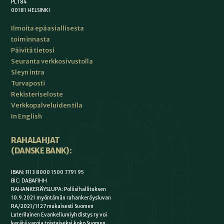
PL 184
00181 HELSINKI
Ilmoita epäasiallisesta
toiminnasta
Päivitä tietosi
Seuranta verkkosivustolla
Sleyn intra
Turvaposti
Rekisteriseloste
Verkkopalveluiden tila
In English
RAHALAHJAT
(DANSKE BANK):
IBAN: FI13 8000 1500 7791 95
BIC: DABAFIHH
RAHANKERÄYSLUPA: Poliisihallituksen
10.9.2021 myöntämän rahankeräysluvan
RA/2021/1127 mukaisesti Suomen
Luterilainen Evankeliumiyhdistys ry voi
kerätä varoja toistaiseksi koko Suomen