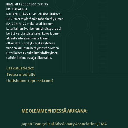
IBAN: FI13 8000 1500 7791 95
BIC: DABAFIHH
RAHANKERÄYSLUPA: Poliisihallituksen
10.9.2021 myöntämän rahankeräysluvan
RA/2021/1127 mukaisesti Suomen
Luterilainen Evankeliumiyhdistys ry voi
kerätä varoja toistaiseksi koko Suomen
alueella Ahvenanmaata lukuun
ottamatta. Kerätyt varat käytetään
vuoden kuluessa keräyksestä Suomen
Luterilaisen Evankeliumiyhdistyksen
työhön kotimaassa ja ulkomailla.
Laskutustiedot
Tietoa medialle
Uutishuone (epressi.com)
ME OLEMME YHDESSÄ MUKANA:
Japan Evangelical Missionary Association JEMA