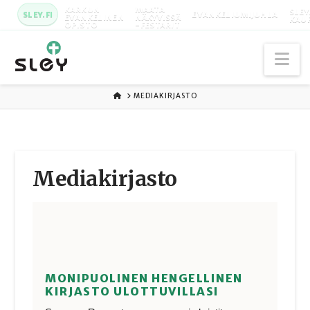
KARKUN
MAATA
SLEY
SLEY.FI
EVANKELIUMIJUHLA
EVANKELINEN
NÄKYVISSÄ
KAU
OPISTO
-FESTARIT
Na
ETUSIVU
MEDIAKIRJASTO
Media­kirjasto
MONIPUOLINEN HENGELLINEN
KIRJASTO ULOTTUVILLASI