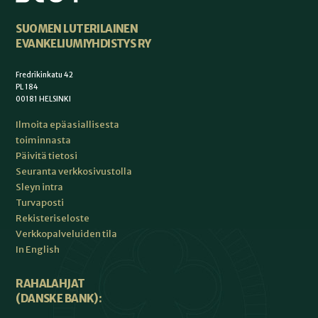
SUOMEN LUTERILAINEN
EVANKELIUMIYHDISTYS RY
Fredrikinkatu 42
PL 184
00181 HELSINKI
Ilmoita epäasiallisesta
toiminnasta
Päivitä tietosi
Seuranta verkkosivustolla
Sleyn intra
Turvaposti
Rekisteriseloste
Verkkopalveluiden tila
In English
RAHALAHJAT
(DANSKE BANK):