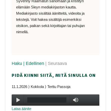
Syvenny Raamatun sanomaan ja kristityn
elämään Sleyn mediakirjaston kautta.
Mediakirjasto sisältää äänitteitä, videoita ja
tekstejä. Voit hakea sisältöjä esimerkiksi
otsikon, paikan sekä kirjoittajan tai puhujan
nimellä.
Haku
| Edellinen
| Seuraava
PIDÄ KIINNI SIITÄ, MITÄ SINULLA ON
11.1.2026 ⟩ Kokkola ⟩ Terttu Passoja
Toista
max volume
Lataa äänite