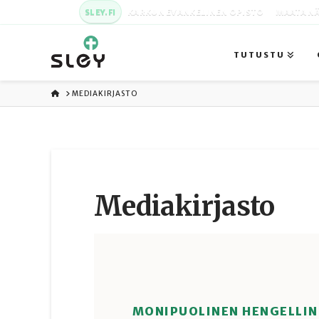
SLEY.FI
KARKUN EVANKELINEN OPISTO
MAATA NÄ
TUTUSTU
ETUSIVU
MEDIAKIRJASTO
Media­kirjasto
MONIPUOLINEN HENGELLIN