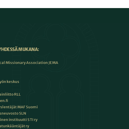
YHDESSÄ MUKANA:
cal Missionary Association JEMA
työn keskus
inliitto RLL
en.fi
slentäjät MAF Suomi
sneuvosto SLN
en instituutti STI ry
tunkääntäjät ry