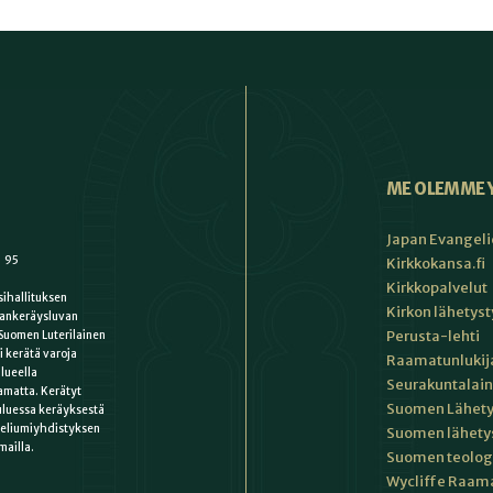
ME OLEMME 
Japan Evangeli
1 95
Kirkkokansa.fi
Kirkkopalvelut
ihallituksen
Kirkon lähetys
ankeräysluvan
Perusta-lehti
Suomen Luterilainen
i kerätä varoja
Raamatunlukija
lueella
Seurakuntalain
matta. Kerätyt
Suomen Lähety
uluessa keräyksestä
keliumiyhdistyksen
Suomen lähety
mailla.
Suomen teologin
Wycliffe Raama