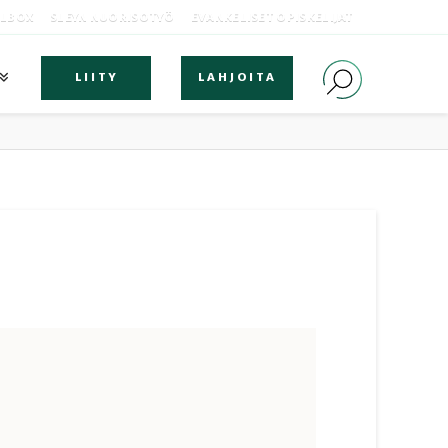
OLBOX
SLEYN NUORISOTYÖ
EVANKELISET OPISKELIJAT
LIITY
LAHJOITA