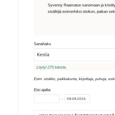
Syvenny Raamatun sanomaan ja kristityn e
sisältöjä esimerkiksi otsikon, paikan sekä
Sanahaku
Löytyi 275 tulosta.
Esim. otsikko, paikkakunta, kirjoittaja, puhuja, esiin
Etsi ajalta:
–