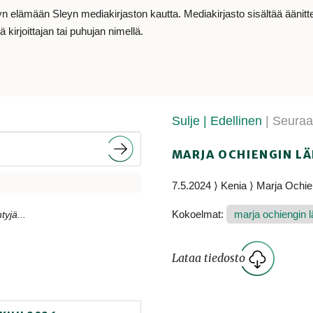
lämään Sleyn mediakirjaston kautta. Mediakirjasto sisältää äänitteit
 kirjoittajan tai puhujan nimellä.
Sulje
| Edellinen
| Seura
MARJA OCHIENGIN L
7.5.2024 ⟩ Kenia ⟩ Marja Ochi
Kokoelmat:
marja ochiengin lä
tyjä...
Lataa tiedosto