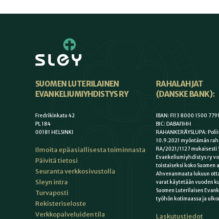
SUOMEN LUTERILAINEN
RAHALAHJAT
EVANKELIUMIYHDISTYS RY
(DANSKE BANK):
Fredrikinkatu 42
IBAN: FI13 8000 1500 779
PL 184
BIC: DABAFIHH
00181 HELSINKI
RAHANKERÄYSLUPA: Poliis
10.9.2021 myöntämän rah
Ilmoita epäasiallisesta toiminnasta
RA/2021/1127 mukaisesti 
Evankeliumiyhdistys ry vo
Päivitä tietosi
toistaiseksi koko Suomen a
Seuranta verkkosivustolla
Ahvenanmaata lukuun otta
Sleyn intra
varat käytetään vuoden k
Suomen Luterilaisen Evan
Turvaposti
työhön kotimaassa ja ulko
Rekisteriseloste
Verkkopalveluiden tila
Laskutustiedot