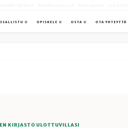
KYVISSÄ -FESTARIT
EVANKELIUMIJUHLA
SLEYN KAUPPA
BIBLE TO
OSALLISTU
OPISKELE
OSTA
OTA YHTEYTTÄ
EN KIRJASTO ULOTTUVILLASI