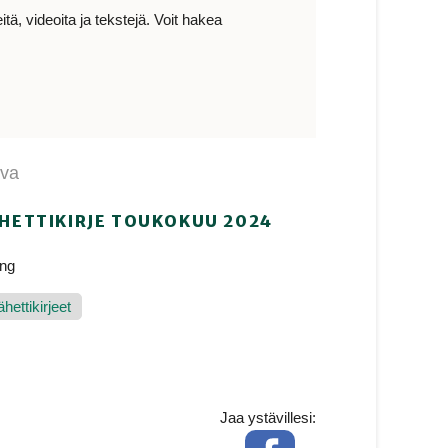
ä, videoita ja tekstejä. Voit hakea
ava
ÄHETTIKIRJE TOUKOKUU 2024
eng
hettikirjeet
Jaa ystävillesi:
Facebook