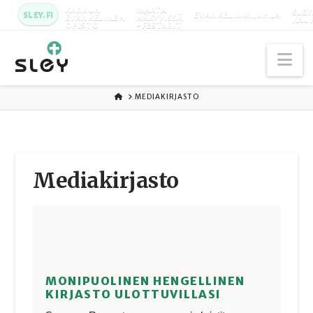
KARKUN
MAATA
SLEY
SLEY.FI
EVANKELIUMIJUHLA
EVANKELINEN
NÄKYVISSÄ
KAU
OPISTO
-FESTARIT
Na
ETUSIVU
MEDIAKIRJASTO
Media­kirjasto
MONIPUOLINEN HENGELLINEN
KIRJASTO ULOTTUVILLASI