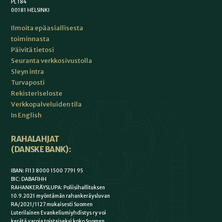
PL 184
00181 HELSINKI
Ilmoita epäasiallisesta
toiminnasta
Päivitä tietosi
Seuranta verkkosivustolla
Sleyn intra
Turvaposti
Rekisteriseloste
Verkkopalveluiden tila
In English
RAHALAHJAT
(DANSKE BANK):
IBAN: FI13 8000 1500 7791 95
BIC: DABAFIHH
RAHANKERÄYSLUPA: Poliisihallituksen
10.9.2021 myöntämän rahankeräysluvan
RA/2021/1127 mukaisesti Suomen
Luterilainen Evankeliumiyhdistys ry voi
kerätä varoja toistaiseksi koko Suomen