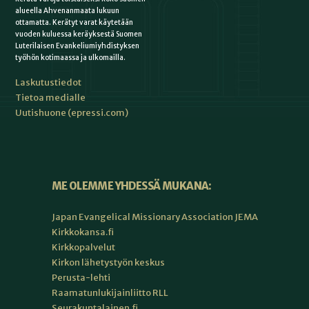
alueella Ahvenanmaata lukuun
ottamatta. Kerätyt varat käytetään
vuoden kuluessa keräyksestä Suomen
Luterilaisen Evankeliumiyhdistyksen
työhön kotimaassa ja ulkomailla.
Laskutustiedot
Tietoa medialle
Uutishuone (epressi.com)
ME OLEMME YHDESSÄ MUKANA:
Japan Evangelical Missionary Association JEMA
Kirkkokansa.fi
Kirkkopalvelut
Kirkon lähetystyön keskus
Perusta-lehti
Raamatunlukijainliitto RLL
Seurakuntalainen.fi