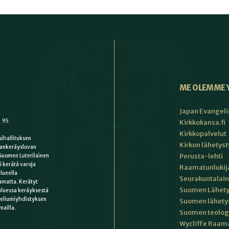
ME OLEMME 
Japan Evangeli
1 95
Kirkkokansa.fi
Kirkkopalvelut
ihallituksen
Kirkon lähetys
ankeräysluvan
Perusta-lehti
Suomen Luterilainen
i kerätä varoja
Raamatunlukija
lueella
Seurakuntalain
matta. Kerätyt
Suomen Lähety
uluessa keräyksestä
keliumiyhdistyksen
Suomen lähety
mailla.
Suomen teologin
Wycliffe Raama