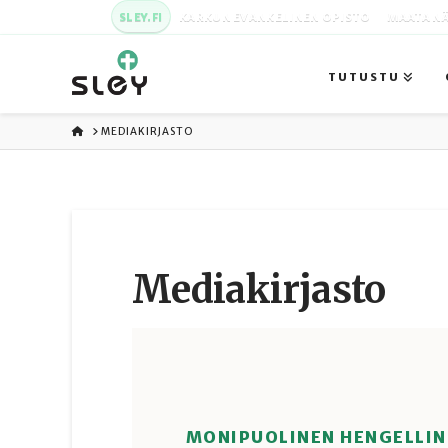
SLEY.FI
KARKUN EVANKELINEN OPISTO
MAATA NÄ
TUTUSTU
ETUSIVU
MEDIAKIRJASTO
Media­kirjasto
MONIPUOLINEN HENGELLIN