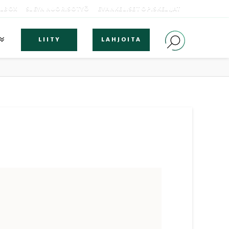
OLBOX
SLEYN NUORISOTYÖ
EVANKELISET OPISKELIJAT
LIITY
LAHJOITA