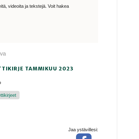
ä, videoita ja tekstejä. Voit hakea
ava
TTIKIRJE TAMMIKUU 2023
o
tikirjeet
Jaa ystävillesi:
Facebook