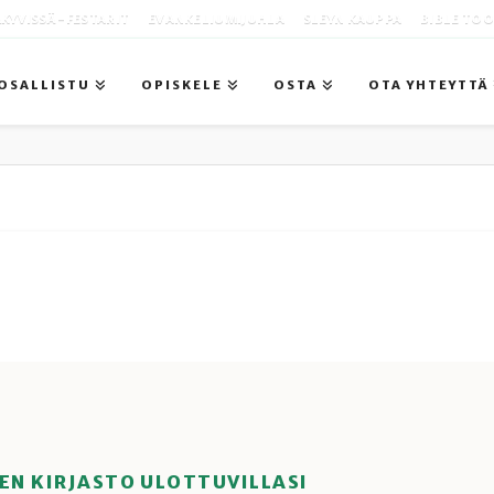
KYVISSÄ -FESTARIT
EVANKELIUMIJUHLA
SLEYN KAUPPA
BIBLE TO
OSALLISTU
OPISKELE
OSTA
OTA YHTEYTTÄ
EN KIRJASTO ULOTTUVILLASI