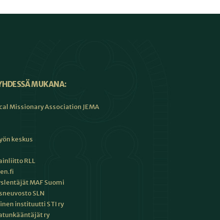
YHDESSÄ MUKANA:
cal Missionary Association JEMA
työn keskus
inliitto RLL
en.fi
slentäjät MAF Suomi
sneuvosto SLN
en instituutti STI ry
tunkääntäjät ry