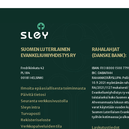
SUOMEN LUTERILAINEN
RAHALAHJAT
EVANKELIUMIYHDISTYS RY
(DANSKE BANK):
Fredrikinkatu 42
IBAN: FI13 8000 1500 779
PL 184
BIC: DABAFIHH
00181 HELSINKI
RAHANKERÄYSLUPA: Poliis
10.9.2021 myöntämän rah
Ilmoita epäasiallisesta toiminnasta
RA/2021/1127 mukaisesti 
Evankeliumiyhdistys ry vo
Päivitä tietosi
toistaiseksi koko Suomen a
Seuranta verkkosivustolla
Ahvenanmaata lukuun otta
Sleyn intra
varat käytetään vuoden k
Suomen Luterilaisen Evan
Turvaposti
työhön kotimaassa ja ulko
Rekisteriseloste
Verkkopalveluiden tila
Laskutustiedot