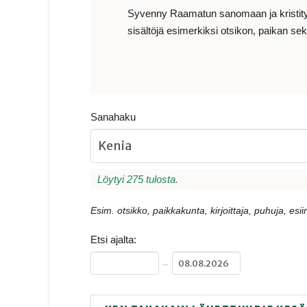
Syvenny Raamatun sanomaan ja kristityn e
sisältöjä esimerkiksi otsikon, paikan sekä
Sanahaku
Löytyi 275 tulosta.
Esim. otsikko, paikkakunta, kirjoittaja, puhuja, esiin
Etsi ajalta:
–