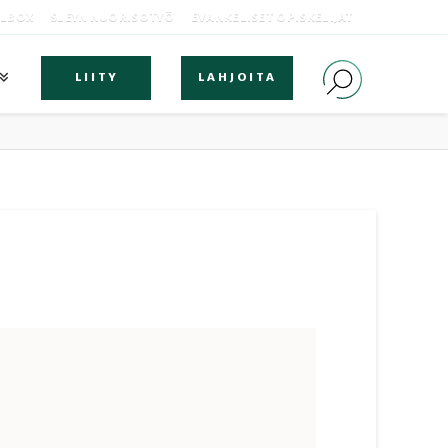
OLBOX
SLEYN NUORISOTYÖ
EVANKELISET OPISKELIJAT
LIITY
LAHJOITA