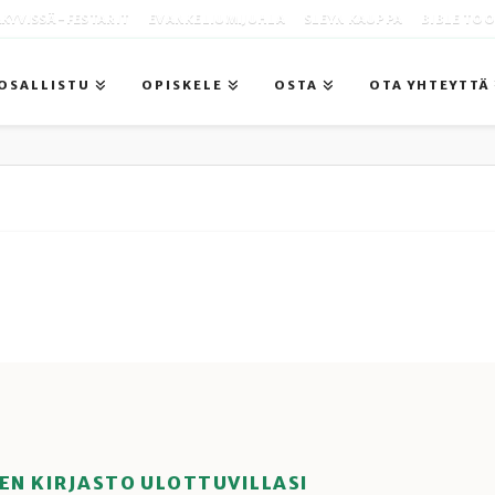
KYVISSÄ -FESTARIT
EVANKELIUMIJUHLA
SLEYN KAUPPA
BIBLE TO
OSALLISTU
OPISKELE
OSTA
OTA YHTEYTTÄ
EN KIRJASTO ULOTTUVILLASI