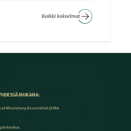
Kaikki kokoelmat
YHDESSÄ MUKANA:
cal Missionary Association JEMA
työn keskus