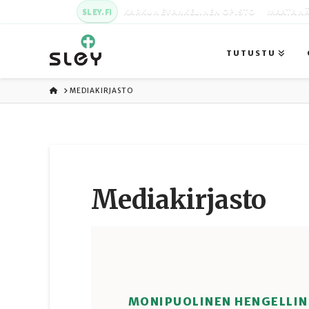
SLEY.FI
KARKUN EVANKELINEN OPISTO
MAATA NÄ
TUTUSTU
ETUSIVU
MEDIAKIRJASTO
Media­kirjasto
MONIPUOLINEN HENGELLIN