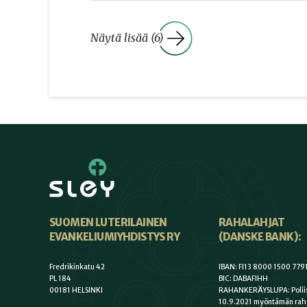
Näytä lisää (6)
SUOMEN LUTERILAINEN
RAHALAHJAT
EVANKELIUMIYHDISTYS RY
(DANSKE BANK):
Fredrikinkatu 42
IBAN: FI13 8000 1500 779
PL 184
BIC: DABAFIHH
00181 HELSINKI
RAHANKERÄYSLUPA: Poliis
10.9.2021 myöntämän rah