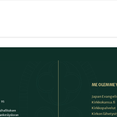
ME OLEMME 
Japan Evangeli
1 95
Kirkkokansa.fi
Kirkkopalvelut
ihallituksen
Kirkon lähetys
ankeräysluvan