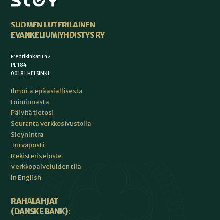
SUOMEN LUTERILAINEN
EVANKELIUMIYHDISTYS RY
Fredrikinkatu 42
PL 184
00181 HELSINKI
Ilmoita epäasiallisesta
toiminnasta
Päivitä tietosi
Seuranta verkkosivustolla
Sleyn intra
Turvaposti
Rekisteriseloste
Verkkopalveluiden tila
In English
RAHALAHJAT
(DANSKE BANK):