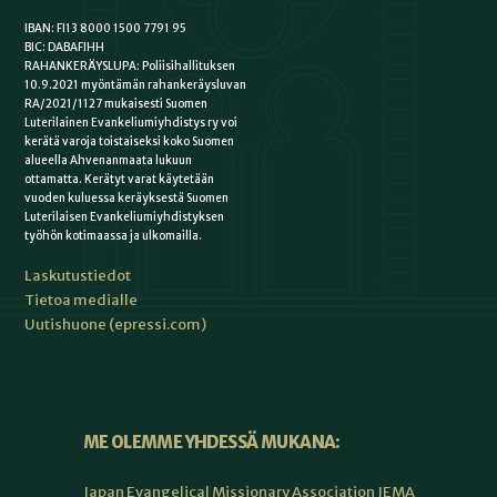
IBAN: FI13 8000 1500 7791 95
BIC: DABAFIHH
RAHANKERÄYSLUPA: Poliisihallituksen
10.9.2021 myöntämän rahankeräysluvan
RA/2021/1127 mukaisesti Suomen
Luterilainen Evankeliumiyhdistys ry voi
kerätä varoja toistaiseksi koko Suomen
alueella Ahvenanmaata lukuun
ottamatta. Kerätyt varat käytetään
vuoden kuluessa keräyksestä Suomen
Luterilaisen Evankeliumiyhdistyksen
työhön kotimaassa ja ulkomailla.
Laskutustiedot
Tietoa medialle
Uutishuone (epressi.com)
ME OLEMME YHDESSÄ MUKANA:
Japan Evangelical Missionary Association JEMA