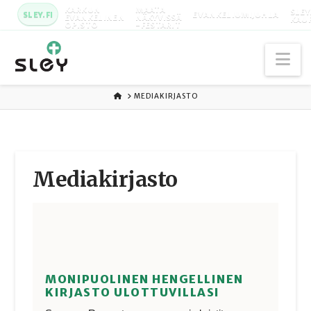
KARKUN
MAATA
SLEY
SLEY.FI
EVANKELIUMIJUHLA
EVANKELINEN
NÄKYVISSÄ
KAU
OPISTO
-FESTARIT
Na
ETUSIVU
MEDIAKIRJASTO
Media­kirjasto
MONIPUOLINEN HENGELLINEN
KIRJASTO ULOTTUVILLASI